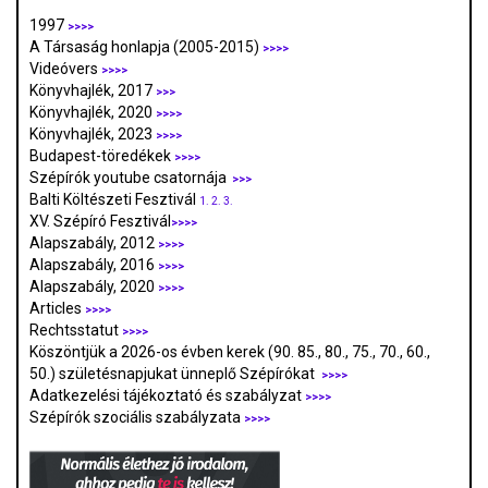
1997
>>>>
A Társaság honlapja (2005-2015)
>>>>
Videóvers
>>>>
Könyvhajlék, 2017
>>>
Könyvhajlék, 2020
>>>>
Könyvhajlék, 2023
>>>>
Budapest-töredékek
>>>>
Szépírók youtube csatornája
>>>
Balti Költészeti Fesztivál
1.
2.
3.
XV. Szépíró Fesztivál
>>>>
Alapszabály, 2012
>>>>
Alapszabály, 2016
>>>>
Alapszabály, 2020
>>>>
Articles
>>>>
Rechtsstatut
>>>>
Köszöntjük a 2026-os évben kerek (90. 85., 80., 75., 70., 60.,
50.) születésnapjukat ünneplő Szépírókat
>>>>
Adatkezelési tájékoztató és szabályzat
>>>
>
Szépírók szociális szabályzata
>>>>