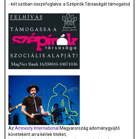
- két szóban összefoglalva: a Szépírók Társaságát támogatod
Az
Amnesty International
Magyarország adománygyűjtő
követeként arra kérlek titeket,