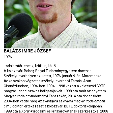
BALÁZS IMRE JÓZSEF
1976
Irodalomtörténész, kritikus, költő
A kolozsvári Babeş-Bolyai Tudományegyetem docense.
Székelyudvarhelyen született, 1976. január 9-én. Matematika–
fizika szakon végzett a székelyudvarhelyi Tamási Áron
Gimnáziumban, 1994-ben. 1994–1998 között a kolozsvári BBTE
magyar–angol szakos hallgatója volt. 1998 óta tanít az egyetem
Magyar Irodalomtudományi Tanszékén, 2014 óta docensként.
2004-ben védte meg
Az avantgárd az erdélyi magyar irodalomban
című doktori értekezését a kolozsvári BBTE doktoriskolájában.
1999 óta a
Korunk
irodalmi és kritikarovatának szerkesztője, 2008