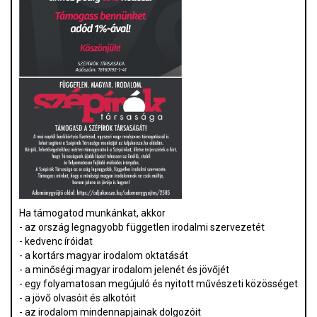
Ha támogatod munkánkat, akkor
- az ország legnagyobb független irodalmi szervezetét
- kedvenc íróidat
- a kortárs magyar irodalom oktatását
- a minőségi magyar irodalom jelenét és jövőjét
- egy folyamatosan megújuló és nyitott művészeti közösséget
- a jövő olvasóit és alkotóit
- az irodalom mindennapjainak dolgozóit