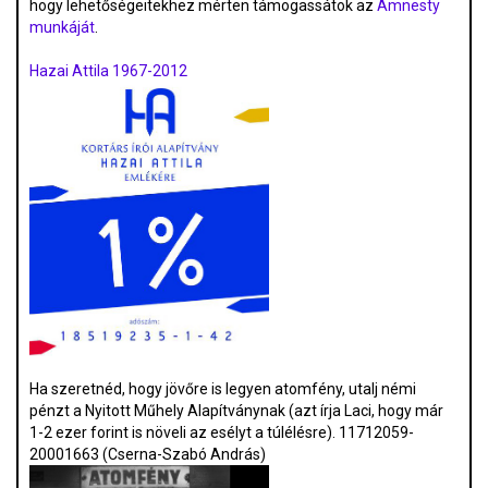
hogy lehetőségeitekhez mérten támogassátok az
Amnesty
munkáját
.
Hazai Attila 1967-2012
Ha szeretnéd, hogy jövőre is legyen atomfény, utalj némi
pénzt a Nyitott Műhely Alapítványnak (azt írja Laci, hogy már
1-2 ezer forint is növeli az esélyt a túlélésre). 11712059-
20001663 (Cserna-Szabó András)