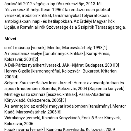
áprilisától 2012 végéig a lap főszerkesztője, 2013-tól
főszerkesztő-helyettese. 1996 óta rendszeresen publikál
verseket, irodalomkritikát, tanulmányokat folyóiratokban,
antológiákban, napi- és hetilapokban. Az Erdélyi Magyar Írók
Ligája, a Romániai Írók Szövetsége és a Szépírók Társasága tagja.
Művei
smét másnap [versek], Mentor, Marosvásárhely, 1998[1]
A nonsalansz esélye [tanulmányok, kritikák], Komp-Press,
Kolozsvár, 2001[2]
A Dél-Párizs nyárikert [versek], JAK–Kijárat, Budapest, 2001[3]
Hervay Gizella [kismonográfia], Kolozsvár–Bukarest, Kriterion,
2003[4]
Selyem Zsuzsa–Balázs Imre Józsefː Humor az avantgárdban és
a posztmodernben; Scientia, Kolozsvár, 2004 (Sapientia könyvek)
Mint egy úszó színház [esszék, kritikák], Pallas-Akadémia
Könyvkiadó, Csíkszereda, 2005[5]
Az avantgárd az erdélyi magyar irodalomban [tanulmány], Mentor
Kiadó, Marosvásárhely, 2006[6]
Vidrakönyv [versek], Koinónia Könyvkiadó, Éneklő Borz Könyvek,
Kolozsvár, 2006
Fogak nyoma [versek], Koinónia Könyvkiadó, Kolozsvár, 2009