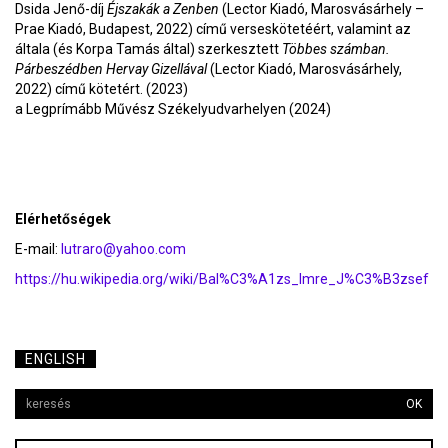
Dsida Jenő-díj
Éjszakák a Zenben
(Lector Kiadó, Marosvásárhely –
Prae Kiadó, Budapest, 2022) című verseskötetéért, valamint az
általa (és Korpa Tamás által) szerkesztett
Többes számban.
Párbeszédben Hervay Gizellával
(Lector Kiadó, Marosvásárhely,
2022) című kötetért. (2023)
a Legprímább Művész Székelyudvarhelyen (2024)
Elérhetőségek
E-mail:
lutraro@yahoo.com
https://hu.wikipedia.org/wiki/Bal%C3%A1zs_Imre_J%C3%B3zsef
ENGLISH
OK