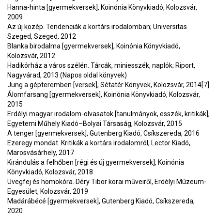
Hanna-hinta [gyermekversek], Koinónia Könyvkiadó, Kolozsvár,
2009
Az új közép. Tendenciák a kortárs irodalomban; Universitas
Szeged, Szeged, 2012
Blanka birodalma [gyermekversek], Koinónia Könyvkiadó,
Kolozsvár, 2012
Hadikórház a város szélén. Tárcák, miniesszék, naplók; Riport,
Nagyvárad, 2013 (Napos oldal könyvek)
Jung a gépteremben [versek], Sétatér Könyvek, Kolozsvár, 2014[7]
Álomfarsang [gyermekversek], Koinónia Könyvkiadó, Kolozsvár,
2015
Erdélyi magyar irodalom-olvasatok [tanulmányok, esszék, kritikák],
Egyetemi Műhely Kiadó–Bolyai Társaság, Kolozsvár, 2015
A tenger [gyermekversek], Gutenberg Kiadó, Csíkszereda, 2016
Ezeregy mondat. Kritikák a kortárs irodalomról, Lector Kiadó,
Marosvásárhely, 2017
Kirándulás a felhőben [régi és új gyermekversek], Koinónia
Könyvkiadó, Kolozsvár, 2018
Üvegfej és homokóra. Déry Tibor korai műveiről, Erdélyi Múzeum-
Egyesület, Kolozsvár, 2019
Madárábécé [gyermekversek], Gutenberg Kiadó, Csíkszereda,
2020