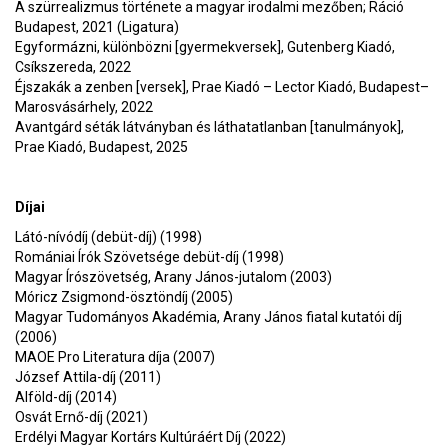
A szürrealizmus története a magyar irodalmi mezőben; Ráció
Budapest, 2021 (Ligatura)
Egyformázni, különbözni [gyermekversek], Gutenberg Kiadó,
Csíkszereda, 2022
Éjszakák a zenben [versek], Prae Kiadó – Lector Kiadó, Budapest–
Marosvásárhely, 2022
Avantgárd séták látványban és láthatatlanban [tanulmányok],
Prae Kiadó, Budapest, 2025
Díjai
Látó-nívódíj (debüt-díj) (1998)
Romániai Írók Szövetsége debüt-díj (1998)
Magyar Írószövetség, Arany János-jutalom (2003)
Móricz Zsigmond-ösztöndíj (2005)
Magyar Tudományos Akadémia, Arany János fiatal kutatói díj
(2006)
MAOE Pro Literatura díja (2007)
József Attila-díj (2011)
Alföld-díj (2014)
Osvát Ernő-díj (2021)
Erdélyi Magyar Kortárs Kultúráért Díj (2022)