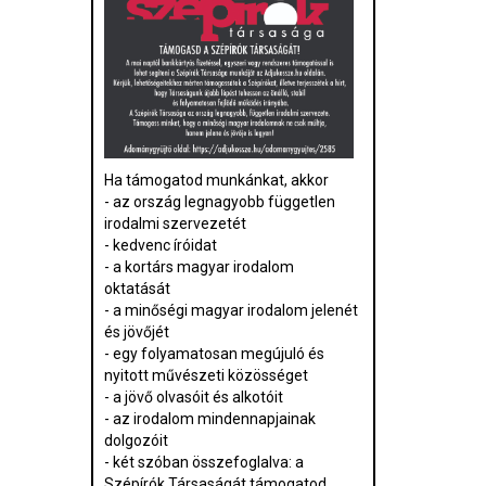
Ha támogatod munkánkat, akkor
- az ország legnagyobb független
irodalmi szervezetét
- kedvenc íróidat
- a kortárs magyar irodalom
oktatását
- a minőségi magyar irodalom jelenét
és jövőjét
- egy folyamatosan megújuló és
nyitott művészeti közösséget
- a jövő olvasóit és alkotóit
- az irodalom mindennapjainak
dolgozóit
- két szóban összefoglalva: a
Szépírók Társaságát támogatod