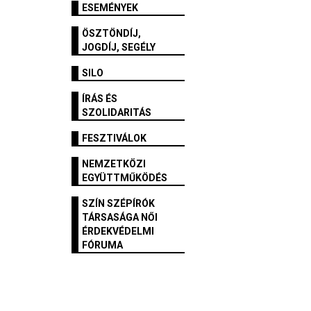
ESEMÉNYEK
ÖSZTÖNDÍJ,
JOGDÍJ, SEGÉLY
SILO
ÍRÁS ÉS
SZOLIDARITÁS
FESZTIVÁLOK
NEMZETKÖZI
EGYÜTTMŰKÖDÉS
SZÍN SZÉPÍRÓK
TÁRSASÁGA NŐI
ÉRDEKVÉDELMI
FÓRUMA