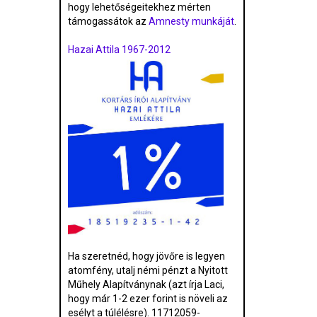
hogy lehetőségeitekhez mérten
támogassátok az
Amnesty munkáját
.
Hazai Attila 1967-2012
Ha szeretnéd, hogy jövőre is legyen
atomfény, utalj némi pénzt a Nyitott
Műhely Alapítványnak (azt írja Laci,
hogy már 1-2 ezer forint is növeli az
esélyt a túlélésre). 11712059-