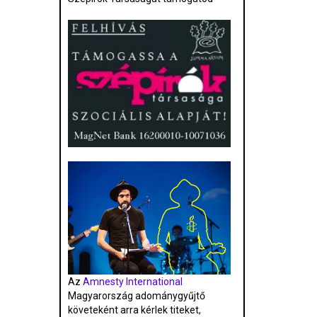
Az
Amnesty International
Magyarország adománygyűjtő
követeként arra kérlek titeket,