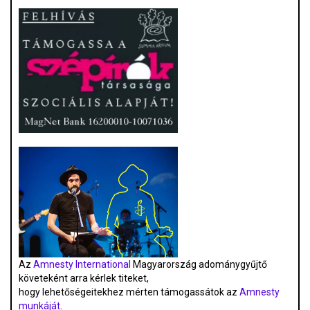
Az
Amnesty International
Magyarország adománygyűjtő
követeként arra kérlek titeket,
hogy lehetőségeitekhez mérten támogassátok az
Amnesty
munkáját
.