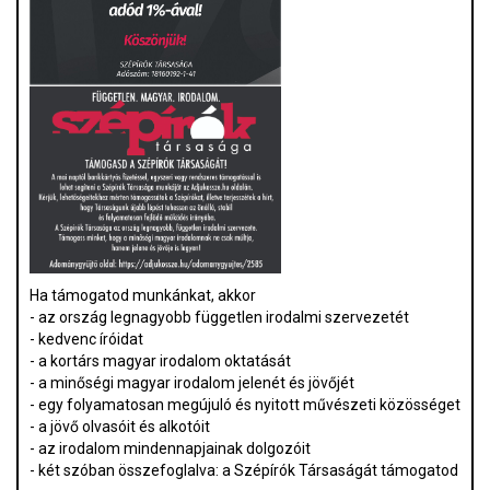
Ha támogatod munkánkat, akkor
- az ország legnagyobb független irodalmi szervezetét
- kedvenc íróidat
- a kortárs magyar irodalom oktatását
- a minőségi magyar irodalom jelenét és jövőjét
- egy folyamatosan megújuló és nyitott művészeti közösséget
- a jövő olvasóit és alkotóit
- az irodalom mindennapjainak dolgozóit
- két szóban összefoglalva: a Szépírók Társaságát támogatod