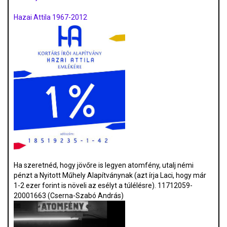
Hazai Attila 1967-2012
Ha szeretnéd, hogy jövőre is legyen atomfény, utalj némi
pénzt a Nyitott Műhely Alapítványnak (azt írja Laci, hogy már
1-2 ezer forint is növeli az esélyt a túlélésre). 11712059-
20001663 (Cserna-Szabó András)