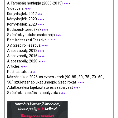
A Társaság honlapja (2005-2015)
>>>>
Videóvers
>>>>
Könyvhajlék, 2017
>>>
Könyvhajlék, 2020
>>>>
Könyvhajlék, 2023
>>>>
Budapest-töredékek
>>>>
Szépírók youtube csatornája
>>>
Balti Költészeti Fesztivál
1.
2.
3.
XV. Szépíró Fesztivál
>>>>
Alapszabály, 2012
>>>>
Alapszabály, 2016
>>>>
Alapszabály, 2020
>>>>
Articles
>>>>
Rechtsstatut
>>>>
Köszöntjük a 2026-os évben kerek (90. 85., 80., 75., 70., 60.,
50.) születésnapjukat ünneplő Szépírókat
>>>>
Adatkezelési tájékoztató és szabályzat
>>>
>
Szépírók szociális szabályzata
>>>>