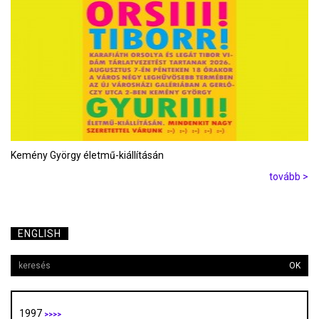
Kemény György életmű-kiállításán
tovább >
ENGLISH
OK
1997
>>>>