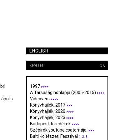
ENGLISH
OK
bri
1997
>>>>
A Társaság honlapja (2005-2015)
>>>>
április
Videóvers
>>>>
Könyvhajlék, 2017
>>>
Könyvhajlék, 2020
>>>>
Könyvhajlék, 2023
>>>>
Budapest-töredékek
>>>>
Szépírók youtube csatornája
>>>
Balti Költészeti Fesztivál
1.
2.
3.