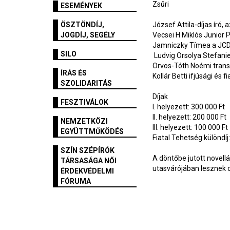
Zsűri
ESEMÉNYEK
ÖSZTÖNDÍJ,
József Attila-díjas író,
JOGDÍJ, SEGÉLY
Vecsei H Miklós Junior
Jamniczky Tímea a JCD
SILO
Ludvig Orsolya Stefanie
Orvos-Tóth Noémi trans
ÍRÁS ÉS
Kollár Betti ifjúsági és 
SZOLIDARITÁS
Díjak
FESZTIVÁLOK
I. helyezett: 300 000 Ft
II. helyezett: 200 000 F
NEMZETKÖZI
III. helyezett: 100 000 Ft
EGYÜTTMŰKÖDÉS
Fiatal Tehetség különdíj
SZÍN SZÉPÍRÓK
A döntőbe jutott novel
TÁRSASÁGA NŐI
utasvárójában lesznek 
ÉRDEKVÉDELMI
FÓRUMA