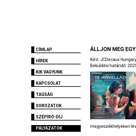
ÁLLJON MEG EGY
CÍMLAP
Kiíró: JCDecaux Hungary
HÍREK
Beküldési határidő: 2025.
KIK VAGYUNK
KAPCSOLAT
TAGSÁG
SOROZATOK
SZÉPÍRÓ-DÍJ
megyeszékhelyeken lév
PÁLYÁZATOK