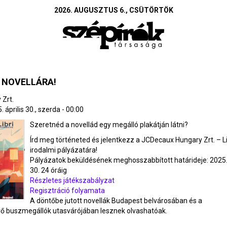
2026. AUGUSZTUS 6., CSÜTÖRTÖK
 NOVELLÁRA!
 Zrt.
 április 30., szerda - 00:00
Szeretnéd a novellád egy megálló plakátján látni?
Írd meg történeted és jelentkezz a JCDecaux Hungary Zrt. – Li
irodalmi pályázatára!
Pályázatok beküldésének meghosszabbított határideje: 2025. 
30. 24 óráig
Részletes játékszabályzat
Regisztráció folyamata
A döntőbe jutott novellák Budapest belvárosában és a
ő buszmegállók utasvárójában lesznek olvashatóak.