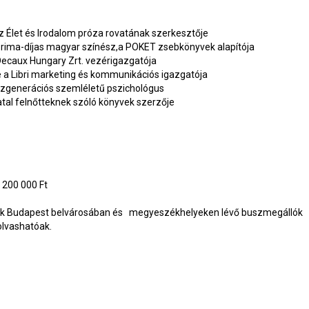
 az Élet és Irodalom próza rovatának szerkesztője
 Prima-díjas magyar színész,a POKET zsebkönyvek alapítója
ecaux Hungary Zrt. vezérigazgatója
 a Libri marketing és kommunikációs igazgatója
zgenerációs szemléletű pszichológus
fiatal felnőtteknek szóló könyvek szerzője
t
: 200 000 Ft
lák Budapest belvárosában és megyeszékhelyeken lévő buszmegállók
olvashatóak.