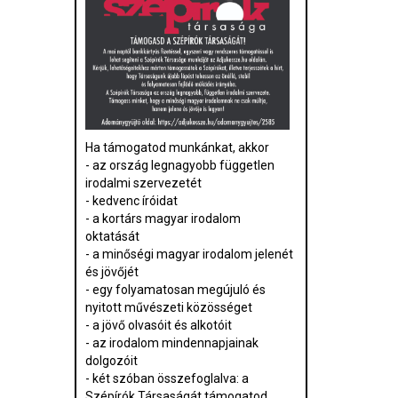
Ha támogatod munkánkat, akkor
- az ország legnagyobb független
irodalmi szervezetét
- kedvenc íróidat
- a kortárs magyar irodalom
oktatását
- a minőségi magyar irodalom jelenét
és jövőjét
- egy folyamatosan megújuló és
nyitott művészeti közösséget
- a jövő olvasóit és alkotóit
- az irodalom mindennapjainak
dolgozóit
- két szóban összefoglalva: a
Szépírók Társaságát támogatod