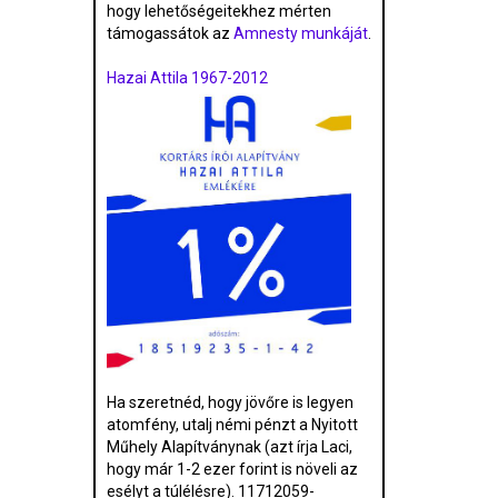
hogy lehetőségeitekhez mérten
támogassátok az
Amnesty munkáját
.
Hazai Attila 1967-2012
Ha szeretnéd, hogy jövőre is legyen
atomfény, utalj némi pénzt a Nyitott
Műhely Alapítványnak (azt írja Laci,
hogy már 1-2 ezer forint is növeli az
esélyt a túlélésre). 11712059-