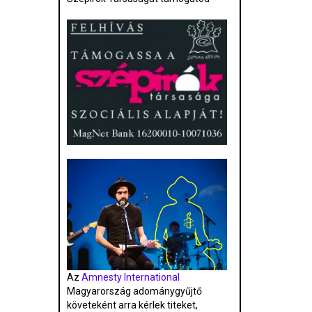
Az
Amnesty International
Magyarország adománygyűjtő
követeként arra kérlek titeket,