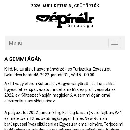
2026. AUGUSZTUS 6., CSÜTÖRTÖK
Menü
Toggle
navigati
A SEMMI ÁGÁN
Kiíró: Kulturális-, Hagyományőrző-, és Turisztikai Egyesület
Beküldési határidő: 2022. január 31., hétfő - 00:00
Az Itt vagy otthon Kulturális-, Hagyományőrző-, és Turisztikai
Egyesület verspályázatot hirdet amatőr-, és profi versíróknak
2022. év Költészet Napján megjelenő, A semmi ágán című
elektronikus antológiájához.
A pályázatot 2022. január 31-ig kell digitálisan (word fájlban, A/4-
es méretben, 12-es betűnagysággal, Times New Roman
betűtípussal írva) elküldeni az Egyesület email címére. Terjedelmi