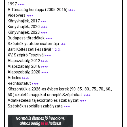
1997
>>>>
A Társaság honlapja (2005-2015)
>>>>
Videóvers
>>>>
Könyvhajlék, 2017
>>>
Könyvhajlék, 2020
>>>>
Könyvhajlék, 2023
>>>>
Budapest-töredékek
>>>>
Szépírók youtube csatornája
>>>
Balti Költészeti Fesztivál
1.
2.
3.
XV. Szépíró Fesztivál
>>>>
Alapszabály, 2012
>>>>
Alapszabály, 2016
>>>>
Alapszabály, 2020
>>>>
Articles
>>>>
Rechtsstatut
>>>>
Köszöntjük a 2026-os évben kerek (90. 85., 80., 75., 70., 60.,
50.) születésnapjukat ünneplő Szépírókat
>>>>
Adatkezelési tájékoztató és szabályzat
>>>
>
Szépírók szociális szabályzata
>>>>