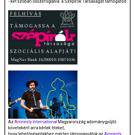
- két szóban összefoglalva: a Szépírók Társaságát támogatod
Az
Amnesty International
Magyarország adománygyűjtő
követeként arra kérlek titeket,
hogy lehetőségeitekhez mérten támogassátok az
Amnesty