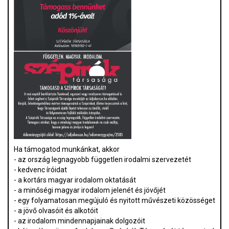
Ha támogatod munkánkat, akkor
- az ország legnagyobb független irodalmi szervezetét
- kedvenc íróidat
- a kortárs magyar irodalom oktatását
- a minőségi magyar irodalom jelenét és jövőjét
- egy folyamatosan megújuló és nyitott művészeti közösséget
- a jövő olvasóit és alkotóit
- az irodalom mindennapjainak dolgozóit