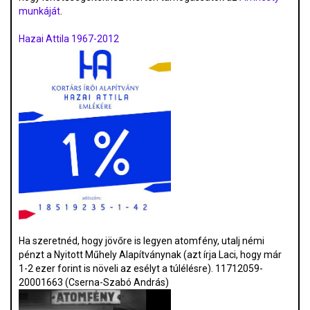
munkáját
.
Hazai Attila 1967-2012
Ha szeretnéd, hogy jövőre is legyen atomfény, utalj némi
pénzt a Nyitott Műhely Alapítványnak (azt írja Laci, hogy már
1-2 ezer forint is növeli az esélyt a túlélésre). 11712059-
20001663 (Cserna-Szabó András)