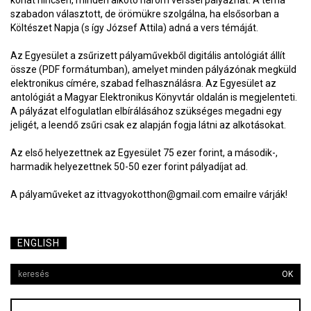
korlát nincsen, minden alkotó három verssel pályázhat. A téma
szabadon választott, de örömükre szolgálna, ha elsősorban a
Költészet Napja (s így József Attila) adná a vers témáját.
Az Egyesület a zsűrizett pályaművekből digitális antológiát állít
össze (PDF formátumban), amelyet minden pályázónak megküld
elektronikus címére, szabad felhasználásra. Az Egyesület az
antológiát a Magyar Elektronikus Könyvtár oldalán is megjelenteti.
A pályázat elfogulatlan elbírálásához szükséges megadni egy
jeligét, a leendő zsűri csak ez alapján fogja látni az alkotásokat.
Az első helyezettnek az Egyesület 75 ezer forint, a második-,
harmadik helyezettnek 50-50 ezer forint pályadíjat ad.
A pályaműveket az ittvagyokotthon@gmail.com emailre várják!
ENGLISH
OK