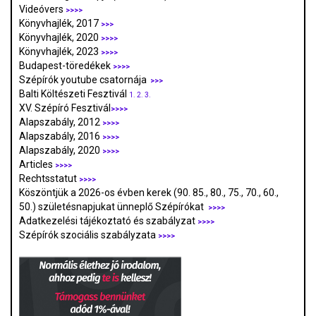
Videóvers
>>>>
Könyvhajlék, 2017
>>>
Könyvhajlék, 2020
>>>>
Könyvhajlék, 2023
>>>>
Budapest-töredékek
>>>>
Szépírók youtube csatornája
>>>
Balti Költészeti Fesztivál
1.
2.
3.
XV. Szépíró Fesztivál
>>>>
Alapszabály, 2012
>>>>
Alapszabály, 2016
>>>>
Alapszabály, 2020
>>>>
Articles
>>>>
Rechtsstatut
>>>>
Köszöntjük a 2026-os évben kerek (90. 85., 80., 75., 70., 60.,
50.) születésnapjukat ünneplő Szépírókat
>>>>
Adatkezelési tájékoztató és szabályzat
>>>
>
Szépírók szociális szabályzata
>>>>