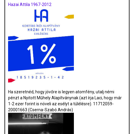
Hazai Attila 1967-2012
Ha szeretnéd, hogy jövőre is legyen atomfény, utalj némi
pénzt a Nyitott Műhely Alapítványnak (azt írja Laci, hogy már
1-2 ezer forint is növeli az esélyt a túlélésre). 11712059-
20001663 (Cserna-Szabó András)