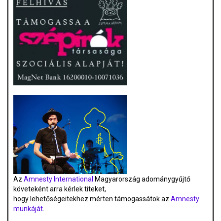
Az
Amnesty International
Magyarország adománygyűjtő
követeként arra kérlek titeket,
hogy lehetőségeitekhez mérten támogassátok az
Amnesty
munkáját
.