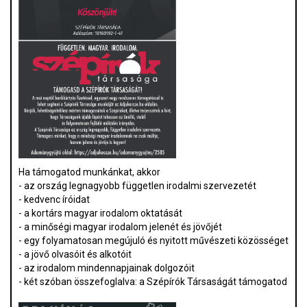
Ha támogatod munkánkat, akkor
- az ország legnagyobb független irodalmi szervezetét
- kedvenc íróidat
- a kortárs magyar irodalom oktatását
- a minőségi magyar irodalom jelenét és jövőjét
- egy folyamatosan megújuló és nyitott művészeti közösséget
- a jövő olvasóit és alkotóit
- az irodalom mindennapjainak dolgozóit
- két szóban összefoglalva: a Szépírók Társaságát támogatod