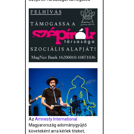
Az
Amnesty International
Magyarország adománygyűjtő
követeként arra kérlek titeket,