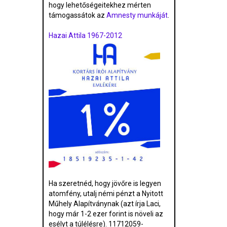
hogy lehetőségeitekhez mérten
támogassátok az
Amnesty munkáját
.
Hazai Attila 1967-2012
Ha szeretnéd, hogy jövőre is legyen
atomfény, utalj némi pénzt a Nyitott
Műhely Alapítványnak (azt írja Laci,
hogy már 1-2 ezer forint is növeli az
esélyt a túlélésre). 11712059-