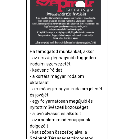
Ha támogatod munkánkat, akkor
- az ország legnagyobb független
irodalmi szervezetét
- kedvenc íróidat
- a kortárs magyar irodalom
oktatását
- a minőségi magyar irodalom jelenét
és jövőjét
- egy folyamatosan megújuló és
nyitott művészeti közösséget
- a jövő olvasóit és alkotóit
- az irodalom mindennapjainak
dolgozóit
- két szóban összefoglalva: a
Szépírók Társaságát támogatod