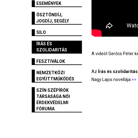
ESEMÉNYEK
ÖSZTÖNDÍJ,
JOGDÍJ, SEGÉLY
SILO
ÍRÁS ÉS
SZOLIDARITÁS
A videót Gerőcs Péter ké
FESZTIVÁLOK
Az
Írás és szolidaritás
NEMZETKÖZI
EGYÜTTMŰKÖDÉS
Nagy Lajos novellája
>>
SZÍN SZÉPÍRÓK
TÁRSASÁGA NŐI
ÉRDEKVÉDELMI
FÓRUMA