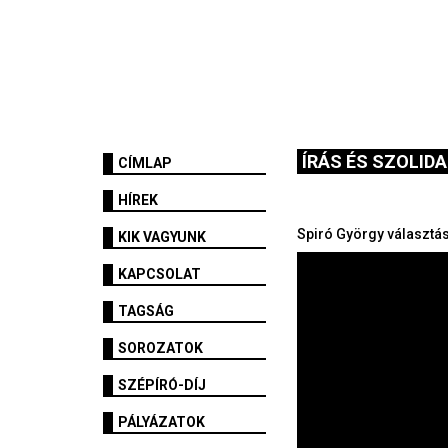
ÍRÁS ÉS SZOLID
CÍMLAP
HÍREK
Spiró György választá
KIK VAGYUNK
KAPCSOLAT
TAGSÁG
SOROZATOK
SZÉPÍRÓ-DÍJ
PÁLYÁZATOK