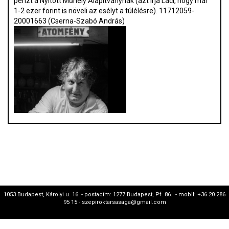
pénzt a Nyitott Műhely Alapítványnak (azt írja Laci, hogy már
1-2 ezer forint is növeli az esélyt a túlélésre). 11712059-
20001663 (Cserna-Szabó András)
1053 Budapest, Károlyi u. 16. - postacím: 1277 Budapest, Pf. 86. - mobil: +36 20 286
95 15 - szepiroktarsasaga@gmail.com