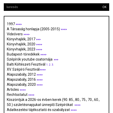
OK
1997
>>>>
A Társaság honlapja (2005-2015)
>>>>
Videóvers
>>>>
Könyvhajlék, 2017
>>>
Könyvhajlék, 2020
>>>>
Könyvhajlék, 2023
>>>>
Budapest-töredékek
>>>>
Szépírók youtube csatornája
>>>
Balti Költészeti Fesztivál
1.
2.
3.
XV. Szépíró Fesztivál
>>>>
Alapszabály, 2012
>>>>
Alapszabály, 2016
>>>>
Alapszabály, 2020
>>>>
Articles
>>>>
Rechtsstatut
>>>>
Köszöntjük a 2026-os évben kerek (90. 85., 80., 75., 70., 60.,
50.) születésnapjukat ünneplő Szépírókat
>>>>
Adatkezelési tájékoztató és szabályzat
>>>
>