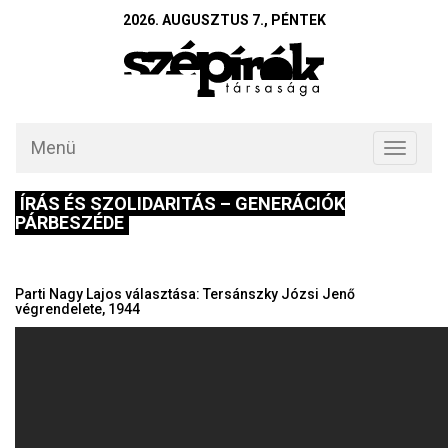
2026. AUGUSZTUS 7., PÉNTEK
Menü
Toggle
navigati
ÍRÁS ÉS SZOLIDARITÁS – GENERÁCIÓK
PÁRBESZÉDE
Parti Nagy Lajos választása: Tersánszky Józsi Jenő
végrendelete, 1944