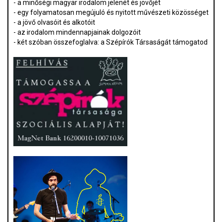
- a minőségi magyar irodalom jelenét és jövőjét
- egy folyamatosan megújuló és nyitott művészeti közösséget
- a jövő olvasóit és alkotóit
- az irodalom mindennapjainak dolgozóit
- két szóban összefoglalva: a Szépírók Társaságát támogatod