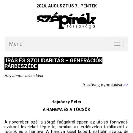
2026. AUGUSZTUS 7., PÉNTEK
Menü
Toggle
navigati
ÍRÁS ÉS SZOLIDARITÁS – GENERÁCIÓK
PÁRBESZÉDE
Háy János választása
A szöveg nyomtatása
>>
Hajnóczy Péter
A HANGYA ÉS A TÜCSÖK
A novemberi szél a zörgő faágakról éppen az utolsó fonnyadt-
száradt leveleket tépte le, amikor az erdőszélen találkozott a
tücsök és a hangya. A hangya kicsit kopott, naftalin szagú, de