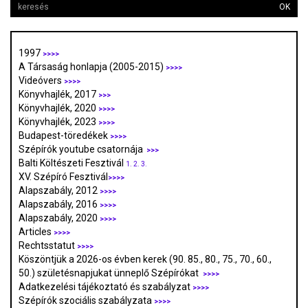
OK
1997
>>>>
A Társaság honlapja (2005-2015)
>>>>
Videóvers
>>>>
Könyvhajlék, 2017
>>>
Könyvhajlék, 2020
>>>>
Könyvhajlék, 2023
>>>>
Budapest-töredékek
>>>>
Szépírók youtube csatornája
>>>
Balti Költészeti Fesztivál
1.
2.
3.
XV. Szépíró Fesztivál
>>>>
Alapszabály, 2012
>>>>
Alapszabály, 2016
>>>>
Alapszabály, 2020
>>>>
Articles
>>>>
Rechtsstatut
>>>>
Köszöntjük a 2026-os évben kerek (90. 85., 80., 75., 70., 60.,
50.) születésnapjukat ünneplő Szépírókat
>>>>
Adatkezelési tájékoztató és szabályzat
>>>
>
Szépírók szociális szabályzata
>>>>