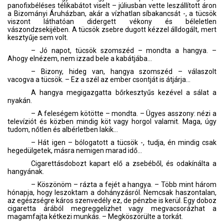
panofixbéléses télikabátot viselt – júliusban vette leszállított áron
a Bizományi Áruházban, akár a vízhatlan síbakancsát -, a tücsök
viszont láthatóan didergett vékony és béleletlen
vászondzsekijében. A tücsök zsebre dugott kézzel álldogált, mert
kesztyűje sem volt.
– Jó napot, tücsök szomszéd – mondta a hangya. –
Ahogy elnézem, nem izzad bele a kabátjába…
– Bizony, hideg van, hangya szomszéd – válaszolt
vacogva a tücsök. – Ez a szél az ember csontját is átjárja...
A hangya megigazgatta bőrkesztyűs kezével a sálat a
nyakán.
– A feleségem kötötte – mondta. – Ügyes asszony: nézi a
televíziót és közben mindig köt vagy horgol valamit. Maga, úgy
tudom, nőtlen és albérletben lakik…
– Hát igen – bólogatott a tücsök -, tudja, én mindig csak
hegedülgetek, másra nemigen marad idő…
Cigarettásdobozt kapart elő a zsebéből, és odakínálta a
hangyának.
– Köszönöm – rázta a fejét a hangya. – Több mint három
hónapja, hogy leszoktam a dohányzásról. Nemcsak haszontalan,
az egészségre káros szenvedély ez, de pénzbe is kerül. Egy doboz
cigaretta árából megreggelizhet vagy megvacsorázhat a
magamfajta kétkezi munkás. – Megköszörülte a torkát.