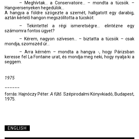
– Meghívtak… a Conservatoire… – mondta a tücsök. –
Hangversenyeken hegedülök…
A hangya a földre szögezte a szemét, hallgatott egy darabig,
aztán kérlelő hangon megszólította a tücsköt:
– Tekintettel a régi ismeretségre… elintézne egy
számomra fontos ügyet?
– Kérem, nagyon szívesen… – biztatta a tücsök – csak
mondja, szomszéd úr…
– Arra kérném – mondta a hangya -, hogy Párizsban
keresse fel La Fontaine urat, és mondja meg neki, hogy nyalja ki a
seggem.
1975
______
forrás: Hajnóczy Péter:
A fűtő
. Szépirodalmi Könyvkiadó, Budapest,
1975.
ENGLISH