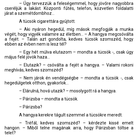
– Úgy tervezzük a feleségemmel, hogy jövőre nagyobbra
cseréljük a lakást. Központi fűtés, telefon, közvetlen földalatti
járat a szemétdombhoz…
A tücsök cigarettára gyújtott.
– Aki nyáron hegedül, míg mások megfogják a munka
végét, hogy vigyék valamire az életben… – A hangya megcsóválta
a fejét. – Talán azt gondolta, kedves tücsök szomszéd, hogy
ebben az évben nem is lesz tél?
– Egy hét múlva elutazom – mondta a tücsök -, csak úgy
május felé jövök haza…
– Elutazik? – csóválta a fejét a hangya. – Valami rokoni
meghívás, kedves szomszéd?
– Nem járok én vendégségbe – mondta a tücsök -, csak
hegedülgetek otthon, gyakorlok…
– Elárulná, hová utazik? – mosolygott rá a hangya.
– Párizsba – mondta a tücsök.
– Párizsba?
A hangya kerekre tágult szemmel a tücsökre meredt.
– Tréfál, kedves szomszéd? – kérdezte kissé emelt
hangon. – Miből telne magának arra, hogy Párizsban töltse a
telet?