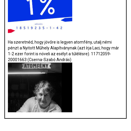
Ha szeretnéd, hogy jövőre is legyen atomfény, utalj némi
pénzt a Nyitott Műhely Alapítványnak (azt írja Laci, hogy már
1-2 ezer forint is növeli az esélyt a túlélésre). 11712059-
20001663 (Cserna-Szabó András)