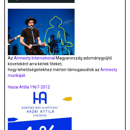
Az
Amnesty International
Magyarország adománygyűjtő
követeként arra kérlek titeket,
hogy lehetőségeitekhez mérten támogassátok az
Amnesty
munkáját
.
Hazai Attila 1967-2012