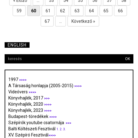
« Előző
...
53
54
55
56
57
58
59
60
61
62
63
64
65
66
67
...
Következő »
ENGLISH
OK
1997
>>>>
A Társaság honlapja (2005-2015)
>>>>
Videóvers
>>>>
Könyvhajlék, 2017
>>>
Könyvhajlék, 2020
>>>>
Könyvhajlék, 2023
>>>>
Budapest-töredékek
>>>>
Szépírók youtube csatornája
>>>
Balti Költészeti Fesztivál
1.
2.
3.
XV. Szépíró Fesztivál
>>>>