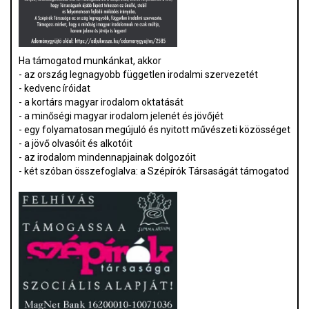
Ha támogatod munkánkat, akkor
- az ország legnagyobb független irodalmi szervezetét
- kedvenc íróidat
- a kortárs magyar irodalom oktatását
- a minőségi magyar irodalom jelenét és jövőjét
- egy folyamatosan megújuló és nyitott művészeti közösséget
- a jövő olvasóit és alkotóit
- az irodalom mindennapjainak dolgozóit
- két szóban összefoglalva: a Szépírók Társaságát támogatod