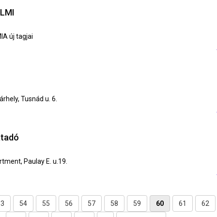
LMI
 új tagjai
rhely, Tusnád u. 6.
átadó
artment, Paulay E. u.19.
53
54
55
56
57
58
59
60
61
62