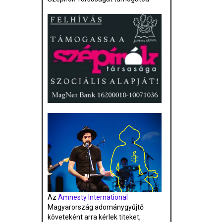
Az
Amnesty International
Magyarország adománygyűjtő
követeként arra kérlek titeket,