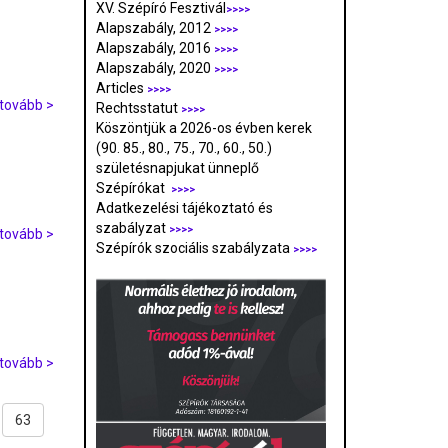
XV. Szépíró Fesztivál
>>>>
Alapszabály, 2012
>>>>
Alapszabály, 2016
>>>>
Alapszabály, 2020
>>>>
Articles
>>>>
tovább >
Rechtsstatut
>>>>
Köszöntjük a 2026-os évben kerek
(90. 85., 80., 75., 70., 60., 50.)
születésnapjukat ünneplő
Szépírókat
>>>>
Adatkezelési tájékoztató és
szabályzat
>>>
>
tovább >
Szépírók szociális szabályzata
>>>>
tovább >
63