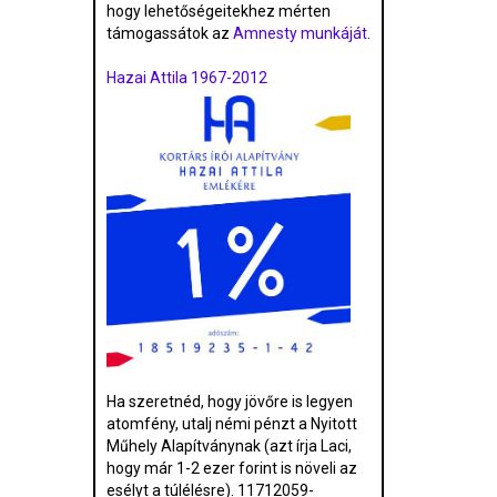
hogy lehetőségeitekhez mérten
támogassátok az
Amnesty munkáját
.
Hazai Attila 1967-2012
Ha szeretnéd, hogy jövőre is legyen
atomfény, utalj némi pénzt a Nyitott
Műhely Alapítványnak (azt írja Laci,
hogy már 1-2 ezer forint is növeli az
esélyt a túlélésre). 11712059-