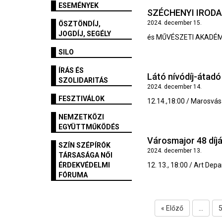
ESEMÉNYEK
SZÉCHENYI IRODA
2024. december 15.
ÖSZTÖNDÍJ,
JOGDÍJ, SEGÉLY
és MŰVÉSZETI AKADÉMIA
SILO
ÍRÁS ÉS
Látó nívódíj-átadó
SZOLIDARITÁS
2024. december 14.
FESZTIVÁLOK
12.14.,18:00 / Marosvásá
NEMZETKÖZI
EGYÜTTMŰKÖDÉS
Városmajor 48 díj
SZÍN SZÉPÍRÓK
2024. december 13.
TÁRSASÁGA NŐI
ÉRDEKVÉDELMI
12. 13., 18:00 / Art Dep
FÓRUMA
« Előző
...