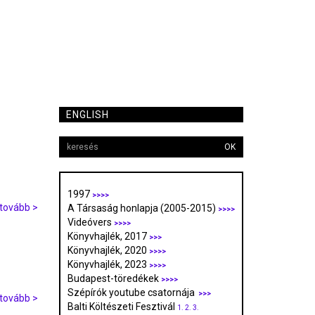
ENGLISH
OK
1997
>>>>
tovább >
A Társaság honlapja (2005-2015)
>>>>
Videóvers
>>>>
Könyvhajlék, 2017
>>>
Könyvhajlék, 2020
>>>>
Könyvhajlék, 2023
>>>>
Budapest-töredékek
>>>>
Szépírók youtube csatornája
>>>
tovább >
Balti Költészeti Fesztivál
1.
2.
3.