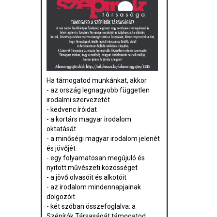
Ha támogatod munkánkat, akkor
- az ország legnagyobb független
irodalmi szervezetét
- kedvenc íróidat
- a kortárs magyar irodalom
oktatását
- a minőségi magyar irodalom jelenét
és jövőjét
- egy folyamatosan megújuló és
nyitott művészeti közösséget
- a jövő olvasóit és alkotóit
- az irodalom mindennapjainak
dolgozóit
- két szóban összefoglalva: a
Szépírók Társaságát támogatod