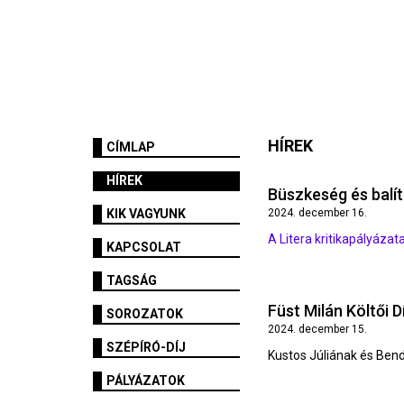
HÍREK
CÍMLAP
HÍREK
Büszkeség és balít
KIK VAGYUNK
2024. december 16.
A Litera kritikapályázat
KAPCSOLAT
TAGSÁG
Füst Milán Költői Dí
SOROZATOK
2024. december 15.
SZÉPÍRÓ-DÍJ
Kustos Júliának és Be
PÁLYÁZATOK