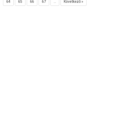
64
65
66
67
...
Következő »