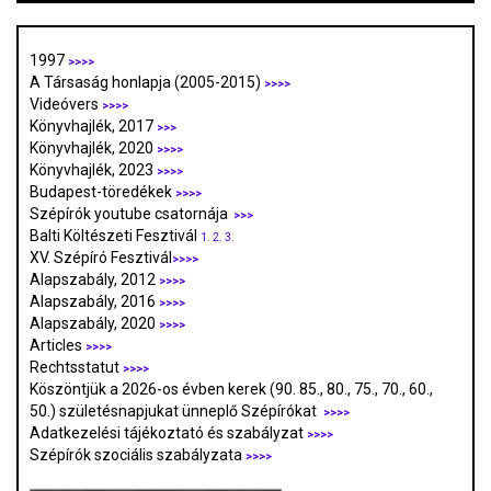
1997
>>>>
A Társaság honlapja (2005-2015)
>>>>
Videóvers
>>>>
Könyvhajlék, 2017
>>>
Könyvhajlék, 2020
>>>>
Könyvhajlék, 2023
>>>>
Budapest-töredékek
>>>>
Szépírók youtube csatornája
>>>
Balti Költészeti Fesztivál
1.
2.
3.
XV. Szépíró Fesztivál
>>>>
Alapszabály, 2012
>>>>
Alapszabály, 2016
>>>>
Alapszabály, 2020
>>>>
Articles
>>>>
Rechtsstatut
>>>>
Köszöntjük a 2026-os évben kerek (90. 85., 80., 75., 70., 60.,
50.) születésnapjukat ünneplő Szépírókat
>>>>
Adatkezelési tájékoztató és szabályzat
>>>
>
Szépírók szociális szabályzata
>>>>