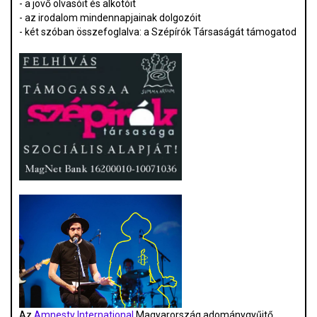
- a jövő olvasóit és alkotóit
- az irodalom mindennapjainak dolgozóit
- két szóban összefoglalva: a Szépírók Társaságát támogatod
Az
Amnesty International
Magyarország adománygyűjtő