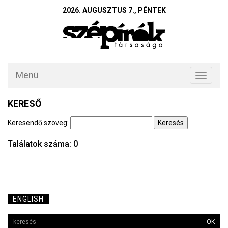
2026. AUGUSZTUS 7., PÉNTEK
Menü
Toggle
navigati
KERESŐ
Keresendő szöveg:
Találatok száma: 0
ENGLISH
OK