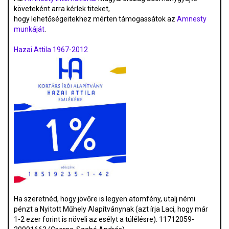
követeként arra kérlek titeket,
hogy lehetőségeitekhez mérten támogassátok az
Amnesty
munkáját
.
Hazai Attila 1967-2012
Ha szeretnéd, hogy jövőre is legyen atomfény, utalj némi
pénzt a Nyitott Műhely Alapítványnak (azt írja Laci, hogy már
1-2 ezer forint is növeli az esélyt a túlélésre). 11712059-