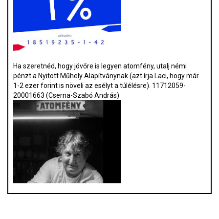
Ha szeretnéd, hogy jövőre is legyen atomfény, utalj némi
pénzt a Nyitott Műhely Alapítványnak (azt írja Laci, hogy már
1-2 ezer forint is növeli az esélyt a túlélésre). 11712059-
20001663 (Cserna-Szabó András)