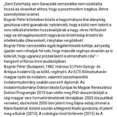
„Sem Esterházy, sem Garacziék nemzedéke nem szoktatta
hozzá az olvasókat ahhoz, hogy a posztmodern tragikus, illetve
személytelen is lehet.
Bognár Péter köteteiben közös a hagyományos lírai alanyiság
gesztusai iránti gyanakvás: nyilvánvaló, hogy a költő nem tekinti a
vers nélkülözhetetlen hozzávalójának a nagy, véres férfiszívet
vagy az elmagányosodott nagyvárosi értelmiségi érzelmi és
intellektuális útkeresését, iránytalan vergődését.
Bognár Péter nemzedéke egyik legjelentősebb költője, azt pedig
igazán nem róhatjuk fel neki, hogy második regénye olvastán az is
kiderült, hogy ugyanez prózaíróként is elmondható róla” –
hangzott el Kőrizs Imre laudációjában.
Bognár Péter (Budapest, 1982. március 3.) Petri György- és
Artisjus Irodalmi Díj-as költő, regényíró. Az ELTE Bölcsészkarán
magyar nyelv és irodalom, valamint összehasonlító
irodalomtudomány szakán szerzett diplomát. Az
Irodalomtudományi Doktori Iskola Európai és Magyar Reneszánsz
Doktori Programján 2013-ban védte meg PhD-disszertációját a
régi magyar vers formatörténetének témájában. 2003 óta publikál
verseket, első kötete 2005-ben jelent meg Sajna-sebaj címmel a
Kláris Kiadónál. Kötetit ezután a Magvető Kiadó gondozta, itt jelent
meg a Bulvár (2012), A rodológia rövid története (2015) és A