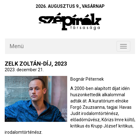
2026. AUGUSZTUS 9., VASÁRNAP
Menü
Toggle
navigati
ZELK ZOLTÁN-DÍJ, 2023
2023. december 21.
Bognár Péternek
A 2000-ben alapított díjat idén
huszonkettedik alkalommal
adták át. A kuratórium elnöke
Forgó Zsuzsanna, tagjai: Havas
Judit irodalomtörténész,
előadóművész, Kőrizs Imre költő,
kritikus és Krupp József kritikus,
irodalomtörténész.