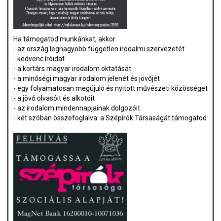
Ha támogatod munkánkat, akkor
- az ország legnagyobb független irodalmi szervezetét
- kedvenc íróidat
- a kortárs magyar irodalom oktatását
- a minőségi magyar irodalom jelenét és jövőjét
- egy folyamatosan megújuló és nyitott művészeti közösséget
- a jövő olvasóit és alkotóit
- az irodalom mindennapjainak dolgozóit
- két szóban összefoglalva: a Szépírók Társaságát támogatod