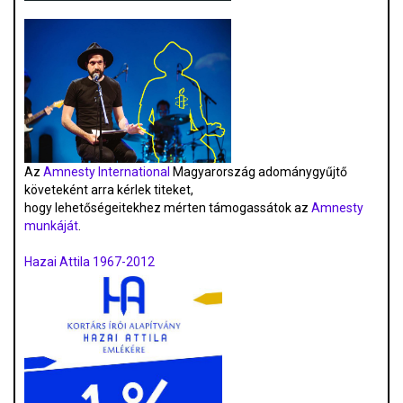
Az
Amnesty International
Magyarország adománygyűjtő
követeként arra kérlek titeket,
hogy lehetőségeitekhez mérten támogassátok az
Amnesty
munkáját
.
Hazai Attila 1967-2012