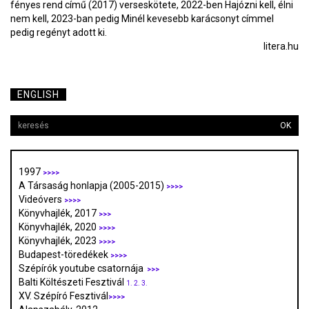
fényes rend című (2017) verseskötete, 2022-ben Hajózni kell, élni
nem kell, 2023-ban pedig Minél kevesebb karácsonyt címmel
pedig regényt adott ki.
litera.hu
ENGLISH
OK
1997
>>>>
A Társaság honlapja (2005-2015)
>>>>
Videóvers
>>>>
Könyvhajlék, 2017
>>>
Könyvhajlék, 2020
>>>>
Könyvhajlék, 2023
>>>>
Budapest-töredékek
>>>>
Szépírók youtube csatornája
>>>
Balti Költészeti Fesztivál
1.
2.
3.
XV. Szépíró Fesztivál
>>>>