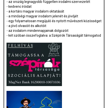
- az ország legnagyobb független irodalmi szervezetét
- kedvenc íróidat
- a kortárs magyar irodalom oktatását
- a minőségi magyar irodalom jelenét és jövőjét
- egy folyamatosan megújuló és nyitott művészeti közösséget
- a jövő olvasóit és alkotóit
- az irodalom mindennapjainak dolgozóit
- két szóban összefoglalva: a Szépírók Társaságát támogatod