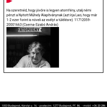
Ha szeretnéd, hogy jövőre is legyen atomfény, utalj némi
pénzt a Nyitott Műhely Alapítványnak (azt írja Laci, hogy már
1-2 ezer forint is növeli az esélyt a túlélésre). 11712059-
20001663 (Cserna-Szabó András)
1053 Budapest, Károlyi u. 16. - postacím: 1277 Budapest, Pf. 86. - mobil: +36 20 286