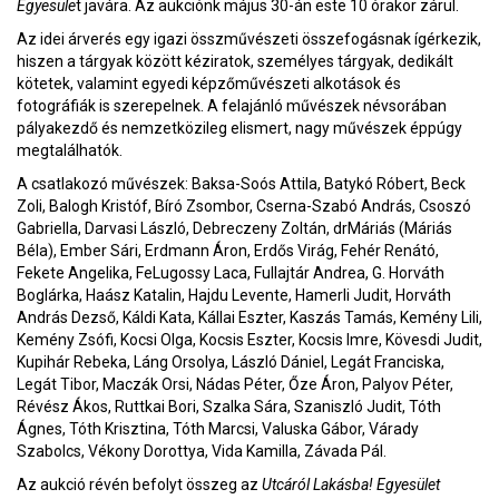
Egyesüle
t javára. Az aukciónk május 30-án este 10 órakor zárul.
Az idei árverés egy igazi összművészeti összefogásnak ígérkezik,
hiszen a tárgyak között kéziratok, személyes tárgyak, dedikált
kötetek, valamint egyedi képzőművészeti alkotások és
fotográfiák is szerepelnek. A felajánló művészek névsorában
pályakezdő és nemzetközileg elismert, nagy művészek éppúgy
megtalálhatók.
A csatlakozó művészek: Baksa-Soós Attila, Batykó Róbert, Beck
Zoli, Balogh Kristóf, Bíró Zsombor, Cserna-Szabó András, Csoszó
Gabriella, Darvasi László, Debreczeny Zoltán, drMáriás (Máriás
Béla), Ember Sári, Erdmann Áron, Erdős Virág, Fehér Renátó,
Fekete Angelika, FeLugossy Laca, Fullajtár Andrea, G. Horváth
Boglárka, Haász Katalin, Hajdu Levente, Hamerli Judit, Horváth
András Dezső, Káldi Kata, Kállai Eszter, Kaszás Tamás, Kemény Lili,
Kemény Zsófi, Kocsi Olga, Kocsis Eszter, Kocsis Imre, Kövesdi Judit,
Kupihár Rebeka, Láng Orsolya, László Dániel, Legát Franciska,
Legát Tibor, Maczák Orsi, Nádas Péter, Őze Áron, Palyov Péter,
Révész Ákos, Ruttkai Bori, Szalka Sára, Szaniszló Judit, Tóth
Ágnes, Tóth Krisztina, Tóth Marcsi, Valuska Gábor, Várady
Szabolcs, Vékony Dorottya, Vida Kamilla, Závada Pál.
Az aukció révén befolyt összeg az
Utcáról Lakásba! Egyesület