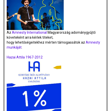
Az
Amnesty International
Magyarország adománygyűjtő
követeként arra kérlek titeket,
hogy lehetőségeitekhez mérten támogassátok az
Amnesty
munkáját
.
Hazai Attila 1967-2012