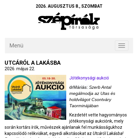
2026. AUGUSZTUS 8., SZOMBAT
Menü
Toggle
navigati
UTCÁRÓL A LAKÁSBA
2026. május 22.
Jótékonysági aukció
drMáriás:
Szerb Antal
megálmodja az Utas és
holdvilágot Csontváry
Taorminájában
Kezdetét vette hagyományos
jótékonysági aukciónk, mely
során kortárs írók, művészek ajánlanak fel munkásságukhoz
kapcsolódó relikviákat, egyedi alkotásokat az
Utcáról Lakásba!