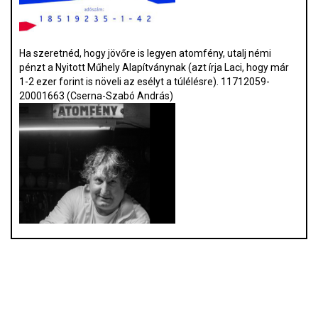
Ha szeretnéd, hogy jövőre is legyen atomfény, utalj némi
pénzt a Nyitott Műhely Alapítványnak (azt írja Laci, hogy már
1-2 ezer forint is növeli az esélyt a túlélésre). 11712059-
20001663 (Cserna-Szabó András)