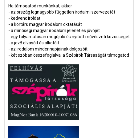
Ha támogatod munkánkat, akkor
- az ország legnagyobb független irodalmi szervezetét
- kedvenc íróidat
- a kortárs magyar irodalom oktatását
- a minőségi magyar irodalom jelenét és jövőjét
- egy folyamatosan megújuló és nyitott művészeti közösséget
- a jövő olvasóit és alkotóit
- az irodalom mindennapjainak dolgozóit
- két szóban összefoglalva: a Szépírók Társaságát támogatod