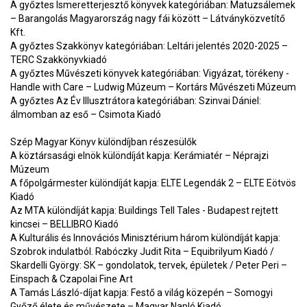
A győztes Ismeretterjesztő könyvek kategóriában: Matuzsálemek
– Barangolás Magyarország nagy fái között – Látványközvetítő
Kft.
A győztes Szakkönyv kategóriában: Leltári jelentés 2020-2025 –
TERC Szakkönyvkiadó
A győztes Művészeti könyvek kategóriában: Vigyázat, törékeny -
Handle with Care – Ludwig Múzeum – Kortárs Művészeti Múzeum
A győztes Az Év Illusztrátora kategóriában: Szinvai Dániel:
álmomban az eső – Csimota Kiadó
Szép Magyar Könyv különdíjban részesülők
A köztársasági elnök különdíját kapja: Kerámiatér – Néprajzi
Múzeum
A főpolgármester különdíját kapja: ELTE Legendák 2 – ELTE Eötvös
Kiadó
Az MTA különdíját kapja: Buildings Tell Tales - Budapest rejtett
kincsei – BELLIBRO Kiadó
A Kulturális és Innovációs Minisztérium három különdíját kapja:
Szobrok indulatból. Rabóczky Judit Rita – Equibrilyum Kiadó /
Skardelli György: SK – gondolatok, tervek, épületek / Peter Peri –
Einspach & Czapolai Fine Art
A Tamás László-díjat kapja: Festő a világ közepén – Somogyi
Győző élete és művészete – Magyar Napló Kiadó