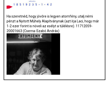
Ha szeretnéd, hogy jövőre is legyen atomfény, utalj némi
pénzt a Nyitott Műhely Alapítványnak (azt írja Laci, hogy már
1-2 ezer forint is növeli az esélyt a túlélésre). 11712059-
20001663 (Cserna-Szabó András)