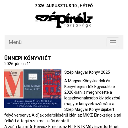
2026. AUGUSZTUS 10., HÉTFŐ
Menü
Toggle
navigati
ÜNNEPI KÖNYVHÉT
2026. június 11.
Szép Magyar Könyv 2025
A Magyar Könyvkiadók és
Könyvterjesztők Egyesülése
2026-ban is meghirdette a
legszínvonalasabb kivitelezésű
magyar könyvek számára a
Szép Magyar Könyv díjakért
folyó versenyt. A díjak odaítéléséről idén az MKKE Elnöksége által
felkért öttagú szakmai zsűri döntött.
A zsűri tagjai Dr. Révész Emese, az ELTE BTK Művészettörténeti