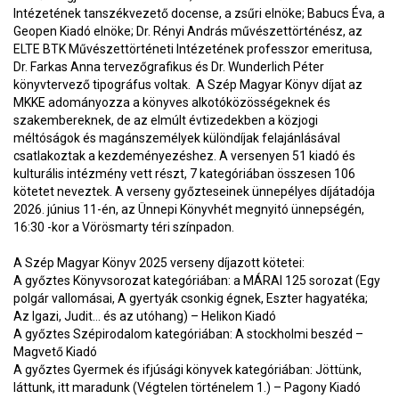
Intézetének tanszékvezető docense, a zsűri elnöke; Babucs Éva, a
Geopen Kiadó elnöke; Dr. Rényi András művészettörténész, az
ELTE BTK Művészettörténeti Intézetének professzor emeritusa,
Dr. Farkas Anna tervezőgrafikus és Dr. Wunderlich Péter
könyvtervező tipográfus voltak. A Szép Magyar Könyv díjat az
MKKE adományozza a könyves alkotóközösségeknek és
szakembereknek, de az elmúlt évtizedekben a közjogi
méltóságok és magánszemélyek különdíjak felajánlásával
csatlakoztak a kezdeményezéshez. A versenyen 51 kiadó és
kulturális intézmény vett részt, 7 kategóriában összesen 106
kötetet neveztek. A verseny győzteseinek ünnepélyes díjátadója
2026. június 11-én, az Ünnepi Könyvhét megnyitó ünnepségén,
16:30 -kor a Vörösmarty téri színpadon.
A Szép Magyar Könyv 2025 verseny díjazott kötetei:
A győztes Könyvsorozat kategóriában: a MÁRAI 125 sorozat (Egy
polgár vallomásai, A gyertyák csonkig égnek, Eszter hagyatéka;
Az Igazi, Judit… és az utóhang) ­– Helikon Kiadó
A győztes Szépirodalom kategóriában: A stockholmi beszéd –
Magvető Kiadó
A győztes Gyermek és ifjúsági könyvek kategóriában: Jöttünk,
láttunk, itt maradunk (Végtelen történelem 1.) – Pagony Kiadó