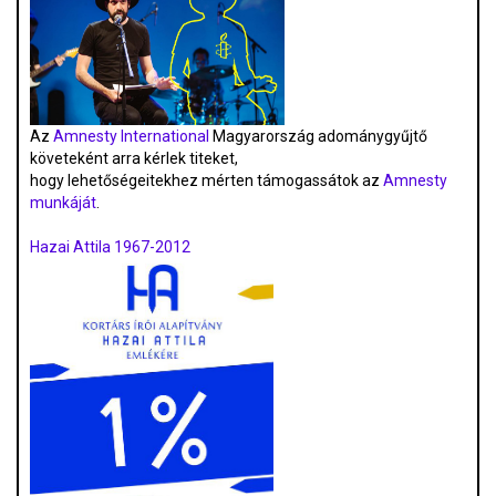
Az
Amnesty International
Magyarország adománygyűjtő
követeként arra kérlek titeket,
hogy lehetőségeitekhez mérten támogassátok az
Amnesty
munkáját
.
Hazai Attila 1967-2012