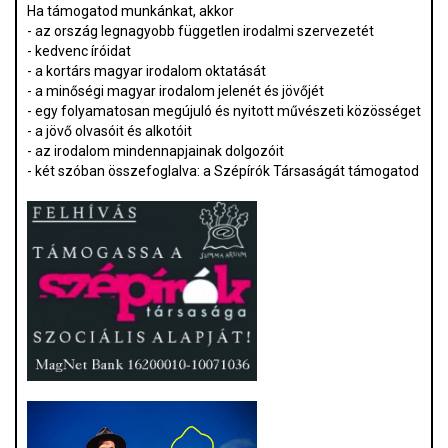
Ha támogatod munkánkat, akkor
- az ország legnagyobb független irodalmi szervezetét
- kedvenc íróidat
- a kortárs magyar irodalom oktatását
- a minőségi magyar irodalom jelenét és jövőjét
- egy folyamatosan megújuló és nyitott művészeti közösséget
- a jövő olvasóit és alkotóit
- az irodalom mindennapjainak dolgozóit
- két szóban összefoglalva: a Szépírók Társaságát támogatod