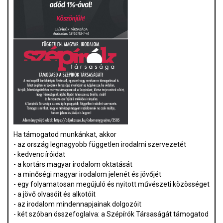
Ha támogatod munkánkat, akkor
- az ország legnagyobb független irodalmi szervezetét
- kedvenc íróidat
- a kortárs magyar irodalom oktatását
- a minőségi magyar irodalom jelenét és jövőjét
- egy folyamatosan megújuló és nyitott művészeti közösséget
- a jövő olvasóit és alkotóit
- az irodalom mindennapjainak dolgozóit
- két szóban összefoglalva: a Szépírók Társaságát támogatod