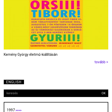
Kemény György életmű-kiállításán
tovább >
ENGLISH
OK
1997
>>>>