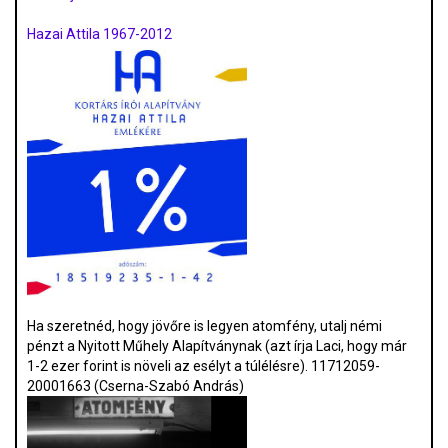
Hazai Attila 1967-2012
Ha szeretnéd, hogy jövőre is legyen atomfény, utalj némi
pénzt a Nyitott Műhely Alapítványnak (azt írja Laci, hogy már
1-2 ezer forint is növeli az esélyt a túlélésre). 11712059-
20001663 (Cserna-Szabó András)