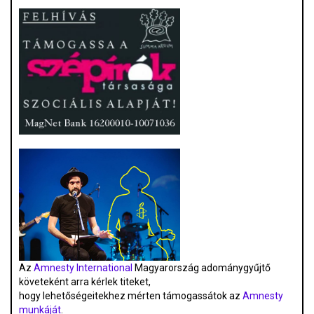
Az
Amnesty International
Magyarország adománygyűjtő
követeként arra kérlek titeket,
hogy lehetőségeitekhez mérten támogassátok az
Amnesty
munkáját
.