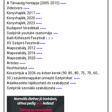
A Társaság honlapja (2005-2015)
>>>>
Videóvers
>>>>
Könyvhajlék, 2017
>>>
Könyvhajlék, 2020
>>>>
Könyvhajlék, 2023
>>>>
Budapest-töredékek
>>>>
Szépírók youtube csatornája
>>>
Balti Költészeti Fesztivál
1.
2.
3.
XV. Szépíró Fesztivál
>>>>
Alapszabály, 2012
>>>>
Alapszabály, 2016
>>>>
Alapszabály, 2020
>>>>
Articles
>>>>
Rechtsstatut
>>>>
Köszöntjük a 2026-os évben kerek (90. 85., 80., 75., 70., 60.,
50.) születésnapjukat ünneplő Szépírókat
>>>>
Adatkezelési tájékoztató és szabályzat
>>>
>
Szépírók szociális szabályzata
>>>>