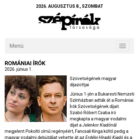
2026. AUGUSZTUS 8., SZOMBAT
Menü
Toggle
navigati
ROMÁNIAI ÍRÓK
2026. június 1.
Szövetségének magyar
díjazottjai
Június 1-jén a Bukaresti Nemzeti
Színházban adták át a Romániai
Írók Szövetségének díjait.
Szabó Róbert Csaba író
megkapta a magyar irodalmi
díjat a
Jelenkor Kiadó
nál
megjelent
Pokoltó
című regényéért, Fancsali Kinga költő pedig a
magyar irodalmi debütdíjat vehette át az
Erdélyi Híradó Kiadó
és a