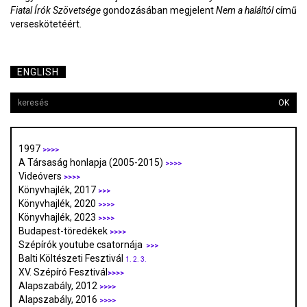
Fiatal Írók Szövetsége
gondozásában megjelent
Nem a haláltól
című
verseskötetéért.
ENGLISH
OK
1997
>>>>
A Társaság honlapja (2005-2015)
>>>>
Videóvers
>>>>
Könyvhajlék, 2017
>>>
Könyvhajlék, 2020
>>>>
Könyvhajlék, 2023
>>>>
Budapest-töredékek
>>>>
Szépírók youtube csatornája
>>>
Balti Költészeti Fesztivál
1.
2.
3.
XV. Szépíró Fesztivál
>>>>
Alapszabály, 2012
>>>>
Alapszabály, 2016
>>>>