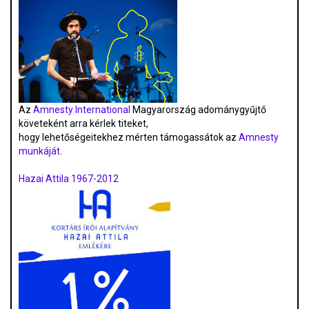
Az
Amnesty International
Magyarország adománygyűjtő
követeként arra kérlek titeket,
hogy lehetőségeitekhez mérten támogassátok az
Amnesty
munkáját
.
Hazai Attila 1967-2012