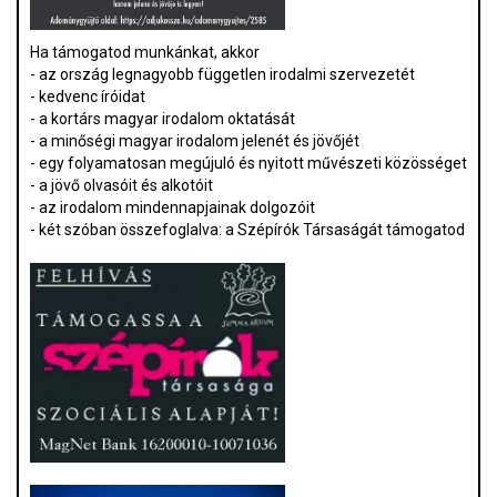
Ha támogatod munkánkat, akkor
- az ország legnagyobb független irodalmi szervezetét
- kedvenc íróidat
- a kortárs magyar irodalom oktatását
- a minőségi magyar irodalom jelenét és jövőjét
- egy folyamatosan megújuló és nyitott művészeti közösséget
- a jövő olvasóit és alkotóit
- az irodalom mindennapjainak dolgozóit
- két szóban összefoglalva: a Szépírók Társaságát támogatod