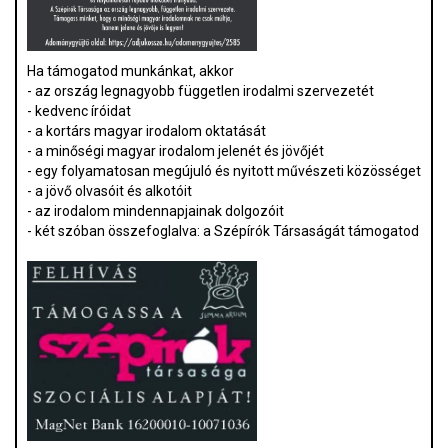
Ha támogatod munkánkat, akkor
- az ország legnagyobb független irodalmi szervezetét
- kedvenc íróidat
- a kortárs magyar irodalom oktatását
- a minőségi magyar irodalom jelenét és jövőjét
- egy folyamatosan megújuló és nyitott művészeti közösséget
- a jövő olvasóit és alkotóit
- az irodalom mindennapjainak dolgozóit
- két szóban összefoglalva: a Szépírók Társaságát támogatod