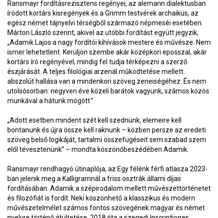
Ransmayr fordításrezisztens regényei, az alemann dialektusban
íródott kortárs kisregények és a Grimm testvérek archaikus, az
egész német tájnyelvi térségből származó népmeséi esetében.
Márton László szerint, akivel az utóbbi fordítást együtt jegyzik,
„Adamik Lajos a nagy fordítói kihívások mestere és művésze. Nem
ismer lehetetlent. Kerüljön szembe akár középkori eposszal, akár
kortárs író regényével, mindig fel tudja térképezni a szerző
észjárását. A teljes filológiai arzenál működtetése mellett
abszolút hallása van a mindenkori szöveg zeneiségéhez. És nem
utolsósorban: negyven éve közeli barátok vagyunk, számos közös
munkával a hátunk mögött.”
„Adott esetben mindent szét kell szednünk, elemeire kell
bontanunk és újra össze kell raknunk – közben persze az eredeti
szöveg belső logikáját, tartalmi összefügéseit sem szabad szem
elől tévesztenünk” – mondta köszönőbeszédében Adamik.
Ransmayr rendhagyó útinaplója, az Egy félénk férfi atlasza 2023-
ban jelenik meg a Kalligramnál a friss osztrák állami díjas
fordításában. Adamik a szépirodalom mellett művészettörténetet
és filozófiát is fordít. Neki köszönhető a klasszikus és modern
művészetelmélet számos fontos szövegének magyar és német
nyelvre történő átültetése. 2018 óta a szegedi Inscriptiones