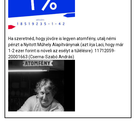
Ha szeretnéd, hogy jövőre is legyen atomfény, utalj némi
pénzt a Nyitott Műhely Alapítványnak (azt írja Laci, hogy már
1-2 ezer forint is növeli az esélyt a túlélésre). 11712059-
20001663 (Cserna-Szabó András)