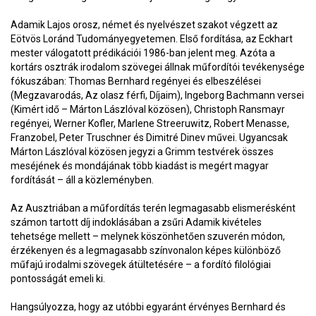
Adamik Lajos orosz, német és nyelvészet szakot végzett az
Eötvös Loránd Tudományegyetemen. Első fordítása, az Eckhart
mester válogatott prédikációi 1986-ban jelent meg. Azóta a
kortárs osztrák irodalom szövegei állnak műfordítói tevékenysége
fókuszában: Thomas Bernhard regényei és elbeszélései
(Megzavarodás, Az olasz férfi, Díjaim), Ingeborg Bachmann versei
(Kimért idő – Márton Lászlóval közösen), Christoph Ransmayr
regényei, Werner Kofler, Marlene Streeruwitz, Robert Menasse,
Franzobel, Peter Truschner és Dimitré Dinev művei. Ugyancsak
Márton Lászlóval közösen jegyzi a Grimm testvérek összes
meséjének és mondájának több kiadást is megért magyar
fordítását – áll a közleményben.
Az Ausztriában a műfordítás terén legmagasabb elismerésként
számon tartott díj indoklásában a zsűri Adamik kivételes
tehetsége mellett – melynek köszönhetően szuverén módon,
érzékenyen és a legmagasabb színvonalon képes különböző
műfajú irodalmi szövegek átültetésére – a fordító filológiai
pontosságát emeli ki.
Hangsúlyozza, hogy az utóbbi egyaránt érvényes Bernhard és