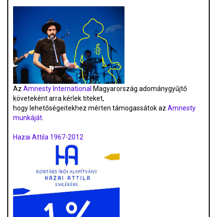
Az
Amnesty International
Magyarország adománygyűjtő
követeként arra kérlek titeket,
hogy lehetőségeitekhez mérten támogassátok az
Amnesty
munkáját
.
Hazai Attila 1967-2012