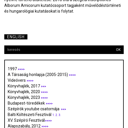
Alborum Amicorum kutatócsoport tagjaként művelődéstörténeti
és hungarológiai kutatásokat is folytat.
ENGLISH
OK
1997
>>>>
A Társaság honlapja (2005-2015)
>>>>
Videóvers
>>>>
Könyvhajlék, 2017
>>>
Könyvhajlék, 2020
>>>>
Könyvhajlék, 2023
>>>>
Budapest-töredékek
>>>>
Szépírók youtube csatornája
>>>
Balti Költészeti Fesztivál
1.
2.
3.
XV. Szépíró Fesztivál
>>>>
Alapszabály, 2012
>>>>