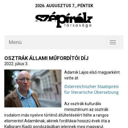
2026. AUGUSZTUS 7., PÉNTEK
Menü
Toggle
navigati
OSZTRÁK ÁLLAMI MŰFORDÍTÓI DÍJ
2022. július 3.
Adamik Lajos első magyarként
vette át
Österreichischer Staatspreis
für literarische Übersetzung
Az osztrák kulturális
minisztérium az osztrák
irodalom más nyelvre történő átültetéséért ítélte a rangos
elismerést Adamiknak, akinek fordításai hosszú évek óta a
Kalligram Kiadó gondozásában jelennek meg magyarul.