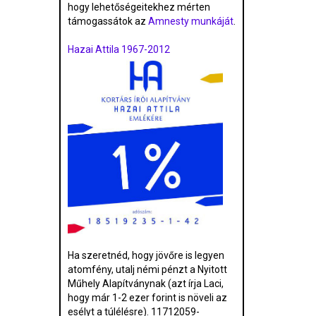
hogy lehetőségeitekhez mérten
támogassátok az
Amnesty munkáját
.
Hazai Attila 1967-2012
Ha szeretnéd, hogy jövőre is legyen
atomfény, utalj némi pénzt a Nyitott
Műhely Alapítványnak (azt írja Laci,
hogy már 1-2 ezer forint is növeli az
esélyt a túlélésre). 11712059-