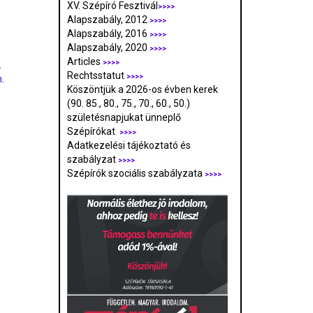
XV. Szépíró Fesztivál
>>>>
Alapszabály, 2012
>>>>
Alapszabály, 2016
>>>>
Alapszabály, 2020
>>>>
Articles
>>>>
.
Rechtsstatut
>>>>
n
.
Köszöntjük a 2026-os évben kerek
(90. 85., 80., 75., 70., 60., 50.)
születésnapjukat ünneplő
Szépírókat
>>>>
Adatkezelési tájékoztató és
szabályzat
>>>
>
Szépírók szociális szabályzata
>>>>