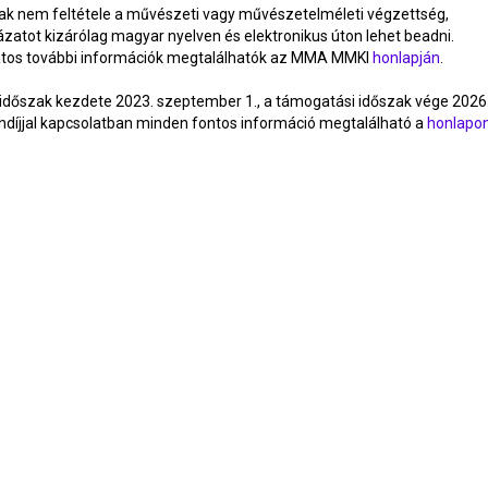
ak nem feltétele a művészeti vagy művészetelméleti végzettség,
zatot kizárólag magyar nyelven és elektronikus úton lehet beadni.
latos további információk megtalálhatók az MMA MMKI
honlapján
.
 időszak kezdete 2023. szeptember 1., a támogatási időszak vége 2026
ndíjjal kapcsolatban minden fontos információ megtalálható a
honlapo