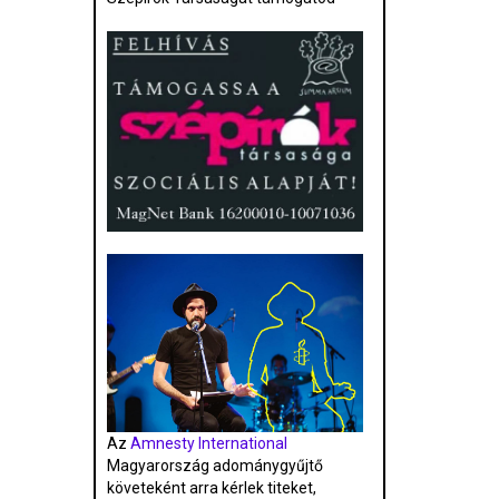
Az
Amnesty International
Magyarország adománygyűjtő
követeként arra kérlek titeket,