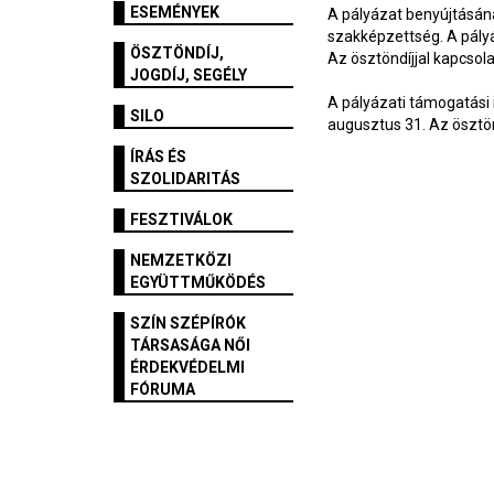
ESEMÉNYEK
A pályázat benyújtásán
szakképzettség. A pályá
ÖSZTÖNDÍJ,
Az ösztöndíjjal kapcso
JOGDÍJ, SEGÉLY
A pályázati támogatási
SILO
augusztus 31. Az ösztö
ÍRÁS ÉS
SZOLIDARITÁS
FESZTIVÁLOK
NEMZETKÖZI
EGYÜTTMŰKÖDÉS
SZÍN SZÉPÍRÓK
TÁRSASÁGA NŐI
ÉRDEKVÉDELMI
FÓRUMA