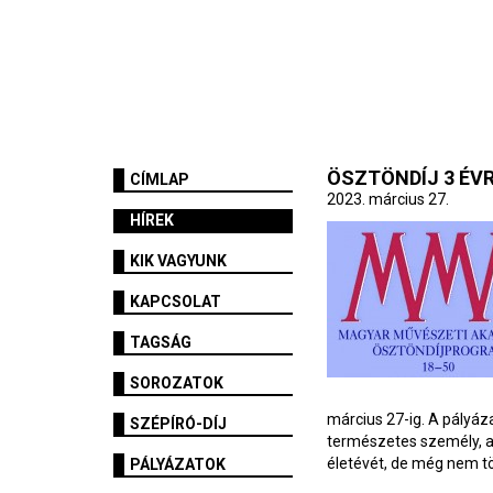
ÖSZTÖNDÍJ 3 ÉV
CÍMLAP
2023. március 27.
HÍREK
KIK VAGYUNK
KAPCSOLAT
TAGSÁG
SOROZATOK
március 27-ig. A pályáz
SZÉPÍRÓ-DÍJ
természetes személy, ak
életévét, de még nem töl
PÁLYÁZATOK