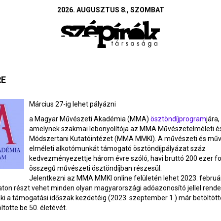
2026. AUGUSZTUS 8., SZOMBAT
RE
Március 27-ig lehet pályázni
a Magyar Művészeti Akadémia (MMA)
ösztöndíj­program
jára,
amelynek szakmai lebonyolítója az MMA Művészetelméleti é
Módszertani Kutatóintézet (MMA MMKI). A művészeti és mű
elméleti alkotómunkát támogató ösztöndíjpályázat száz
kedvezményezettje három évre szóló, havi bruttó 200 ezer fo
összegű művészeti ösztöndíjban részesül.
Jelentkezni az MMA MMKI online felületén lehet 2023. február
aton részt vehet minden olyan magyarországi adóazonosító jellel rend
i a támogatási időszak kezdetéig (2023. szeptember 1.) már betöltött
tötte be 50. életévét.