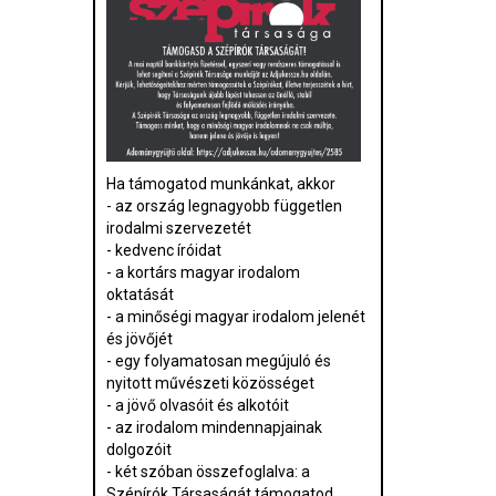
Ha támogatod munkánkat, akkor
- az ország legnagyobb független
irodalmi szervezetét
- kedvenc íróidat
- a kortárs magyar irodalom
oktatását
- a minőségi magyar irodalom jelenét
és jövőjét
- egy folyamatosan megújuló és
nyitott művészeti közösséget
- a jövő olvasóit és alkotóit
- az irodalom mindennapjainak
dolgozóit
- két szóban összefoglalva: a
Szépírók Társaságát támogatod