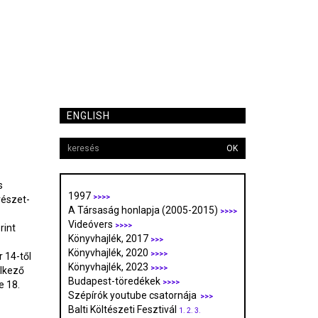
ENGLISH
OK
s
1997
>>>>
vészet­
A Társaság honlapja (2005-2015)
>>>>
Videóvers
>>>>
rint
Könyvhajlék, 2017
>>>
Könyvhajlék, 2020
>>>>
 14-től
Könyvhajlék, 2023
>>>>
elkező
Budapest-töredékek
>>>>
e 18.
Szépírók youtube csatornája
>>>
Balti Költészeti Fesztivál
1.
2.
3.