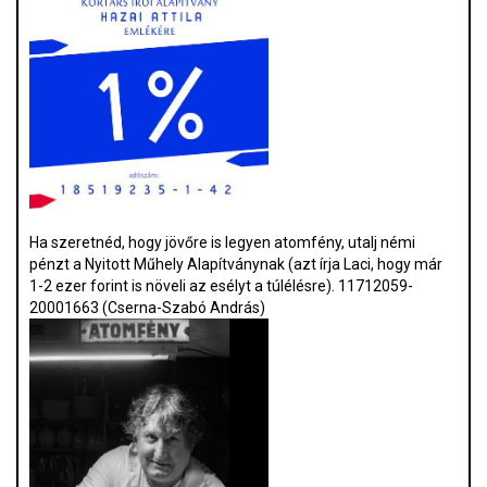
Ha szeretnéd, hogy jövőre is legyen atomfény, utalj némi
pénzt a Nyitott Műhely Alapítványnak (azt írja Laci, hogy már
1-2 ezer forint is növeli az esélyt a túlélésre). 11712059-
20001663 (Cserna-Szabó András)