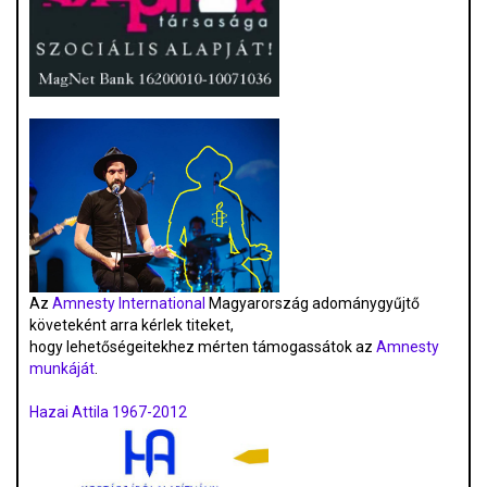
Az
Amnesty International
Magyarország adománygyűjtő
követeként arra kérlek titeket,
hogy lehetőségeitekhez mérten támogassátok az
Amnesty
munkáját
.
Hazai Attila 1967-2012