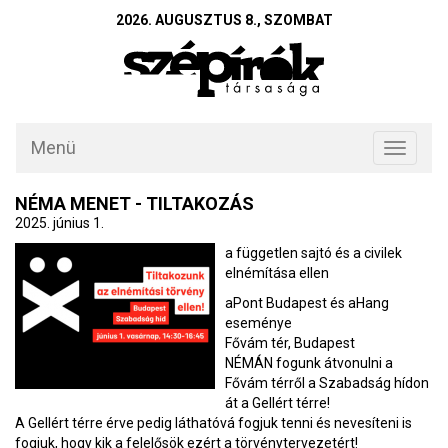
2026. AUGUSZTUS 8., SZOMBAT
Menü
Toggle
navigati
NÉMA MENET - TILTAKOZÁS
2025. június 1.
a független sajtó és a civilek
elnémítása ellen
aPont Budapest és aHang
eseménye
Fővám tér, Budapest
NÉMÁN fogunk átvonulni a
Fővám térről a Szabadság hídon
át a Gellért térre!
A Gellért térre érve pedig láthatóvá fogjuk tenni és nevesíteni is
fogjuk, hogy kik a felelősök ezért a törvénytervezetért!