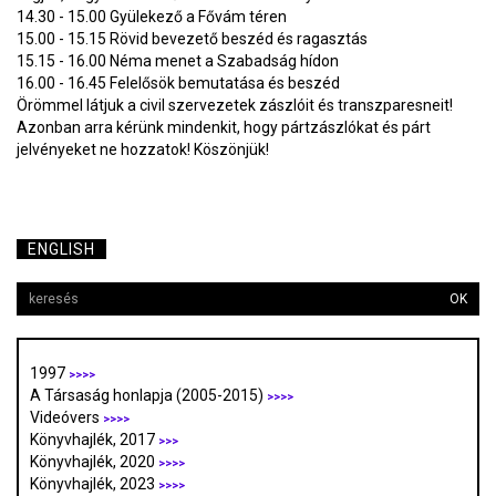
14.30 - 15.00 Gyülekező a Fővám téren
15.00 - 15.15 Rövid bevezető beszéd és ragasztás
15.15 - 16.00 Néma menet a Szabadság hídon
16.00 - 16.45 Felelősök bemutatása és beszéd
Örömmel látjuk a civil szervezetek zászlóit és transzparesneit!
Azonban arra kérünk mindenkit, hogy pártzászlókat és párt
jelvényeket ne hozzatok! Köszönjük!
ENGLISH
OK
1997
>>>>
A Társaság honlapja (2005-2015)
>>>>
Videóvers
>>>>
Könyvhajlék, 2017
>>>
Könyvhajlék, 2020
>>>>
Könyvhajlék, 2023
>>>>