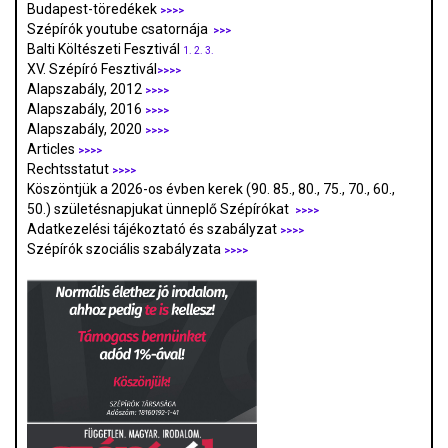
Budapest-töredékek
>>>>
Szépírók youtube csatornája
>>>
Balti Költészeti Fesztivál
1.
2.
3.
XV. Szépíró Fesztivál
>>>>
Alapszabály, 2012
>>>>
Alapszabály, 2016
>>>>
Alapszabály, 2020
>>>>
Articles
>>>>
Rechtsstatut
>>>>
Köszöntjük a 2026-os évben kerek (90. 85., 80., 75., 70., 60.,
50.) születésnapjukat ünneplő Szépírókat
>>>>
Adatkezelési tájékoztató és szabályzat
>>>
>
Szépírók szociális szabályzata
>>>>