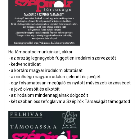
Ha támogatod munkánkat, akkor
- az ország legnagyobb független irodalmi szervezetét
- kedvenc íróidat
- a kortárs magyar irodalom oktatását
- a minőségi magyar irodalom jelenét és jövőjét
- egy folyamatosan megújuló és nyitott művészeti közösséget
- a jövő olvasóit és alkotóit
- az irodalom mindennapjainak dolgozóit
- két szóban összefoglalva: a Szépírók Társaságát támogatod