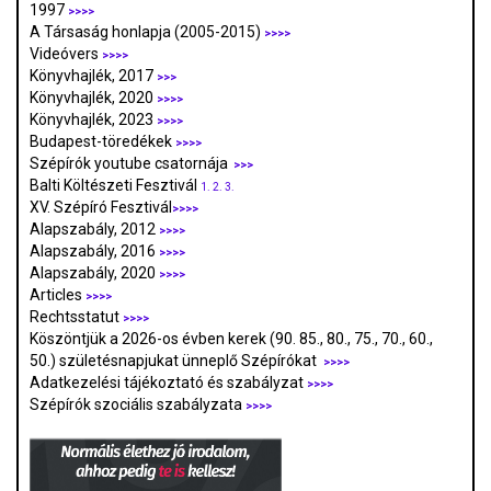
1997
>>>>
A Társaság honlapja (2005-2015)
>>>>
Videóvers
>>>>
Könyvhajlék, 2017
>>>
Könyvhajlék, 2020
>>>>
Könyvhajlék, 2023
>>>>
Budapest-töredékek
>>>>
Szépírók youtube csatornája
>>>
Balti Költészeti Fesztivál
1.
2.
3.
XV. Szépíró Fesztivál
>>>>
Alapszabály, 2012
>>>>
Alapszabály, 2016
>>>>
Alapszabály, 2020
>>>>
Articles
>>>>
Rechtsstatut
>>>>
Köszöntjük a 2026-os évben kerek (90. 85., 80., 75., 70., 60.,
50.) születésnapjukat ünneplő Szépírókat
>>>>
Adatkezelési tájékoztató és szabályzat
>>>
>
Szépírók szociális szabályzata
>>>>