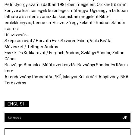
Petri György szamizdatban 1981-ben megjelent Örökhétfő című
könyve a kiállítás egyik különleges műtárgya. Ugyanígy a tárlóban
látható a szintén szamizdat kiadásban megjelent Bibó-
emlékkönyv is, benne - a 76 szerző egyikeként - Radnóti Sándor
írása is.
Résztvevők:
Szépírás rovat / Horváth Eve, Szvoren Edina, Viola Beáta
Művészet / Tellinger András
Esszé- és Kritikarovat / Forgách András, Szilágyi Sándor, Zoltán
Gábor
Beszélgetőtársak a Műút szerkesztői: Bazsányi Sándor és Kőrizs
Imre
A rendezvény támogatói: PKÜ; Magyar Kultúráért Alapítvány; NKA,
Terézváros
ENGLISH
OK