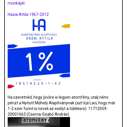
munkáját
.
Hazai Attila 1967-2012
Ha szeretnéd, hogy jövőre is legyen atomfény, utalj némi
pénzt a Nyitott Műhely Alapítványnak (azt írja Laci, hogy már
1-2 ezer forint is növeli az esélyt a túlélésre). 11712059-
20001663 (Cserna-Szabó András)