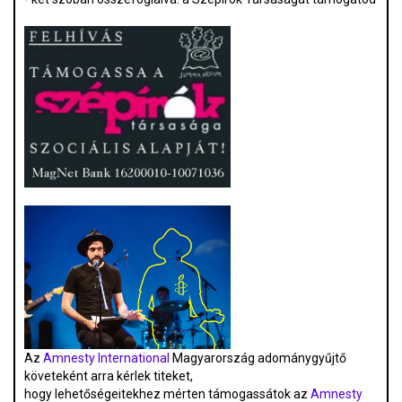
Az
Amnesty International
Magyarország adománygyűjtő
követeként arra kérlek titeket,
hogy lehetőségeitekhez mérten támogassátok az
Amnesty