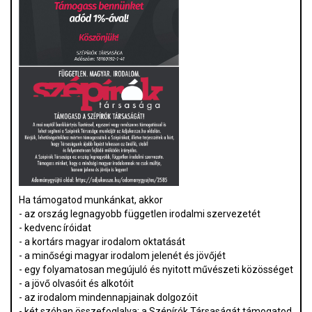
Ha támogatod munkánkat, akkor
- az ország legnagyobb független irodalmi szervezetét
- kedvenc íróidat
- a kortárs magyar irodalom oktatását
- a minőségi magyar irodalom jelenét és jövőjét
- egy folyamatosan megújuló és nyitott művészeti közösséget
- a jövő olvasóit és alkotóit
- az irodalom mindennapjainak dolgozóit
- két szóban összefoglalva: a Szépírók Társaságát támogatod