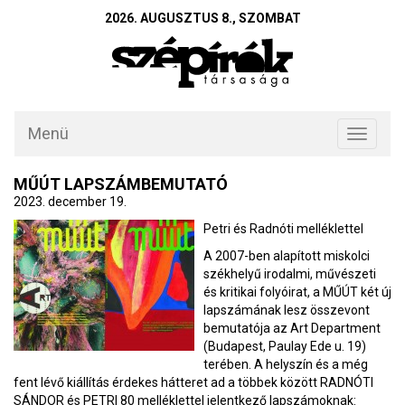
2026. AUGUSZTUS 8., SZOMBAT
Menü
Toggle
navigati
MŰÚT LAPSZÁMBEMUTATÓ
2023. december 19.
Petri és Radnóti melléklettel
A 2007-ben alapított miskolci
székhelyű irodalmi, művészeti
és kritikai folyóirat, a MŰÚT két új
lapszámának lesz összevont
bemutatója az Art Department
(Budapest, Paulay Ede u. 19)
terében. A helyszín és a még
fent lévő kiállítás érdekes hátteret ad a többek között RADNÓTI
SÁNDOR és PETRI 80 melléklettel jelentkező lapszámoknak: