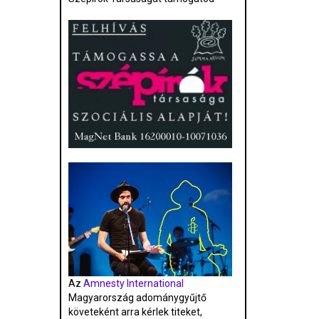
Az
Amnesty International
Magyarország adománygyűjtő
követeként arra kérlek titeket,