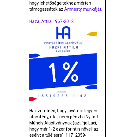
hogy lehetőségeitekhez mérten
támogassátok az
Amnesty munkáját
.
Hazai Attila 1967-2012
Ha szeretnéd, hogy jövőre is legyen
atomfény, utalj némi pénzt a Nyitott
Műhely Alapítványnak (azt írja Laci,
hogy már 1-2 ezer forint is növeli az
esélyt a túlélésre). 11712059-