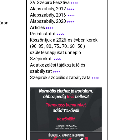
XV. Szépíró Fesztivál
>>>>
Alapszabály, 2012
>>>>
Alapszabály, 2016
>>>>
Alapszabály, 2020
>>>>
 áron
Articles
>>>>
Rechtsstatut
>>>>
Köszöntjük a 2026-os évben kerek
(90. 85., 80., 75., 70., 60., 50.)
születésnapjukat ünneplő
Szépírókat
>>>>
Adatkezelési tájékoztató és
szabályzat
>>>
>
Szépírók szociális szabályzata
>>>>