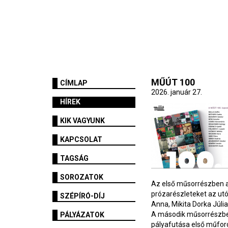
MŰÚT 100
CÍMLAP
2026. január 27.
HÍREK
KIK VAGYUNK
KAPCSOLAT
TAGSÁG
SOROZATOK
Az első műsorrészben a
prózarészleteket az utób
SZÉPÍRÓ-DÍJ
Anna, Mikita Dorka Júlia
A második műsorrészben 
PÁLYÁZATOK
pályafutása első műfor