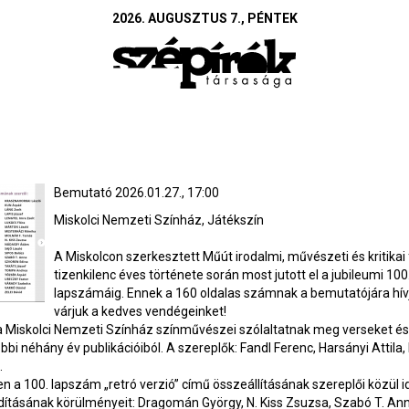
2026. AUGUSZTUS 7., PÉNTEK
Bemutató 2026.01.27., 17:00
Miskolci Nemzeti Színház, Játékszín
A Miskolcon szerkesztett Műút irodalmi, művészeti és kritikai 
tizenkilenc éves története során most jutott el a jubileumi 100
lapszámáig. Ennek a 160 oldalas számnak a bemutatójára hív
várjuk a kedves vendégeinket!
 Miskolci Nemzeti Színház színművészei szólaltatnak meg verseket és
bi néhány év publikációiból. A szereplők: Fandl Ferenc, Harsányi Attila
.
a 100. lapszám „retró verzió” című összeállításának szereplői közül id
dításának körülményeit: Dragomán György, N. Kiss Zsuzsa, Szabó T. Ann