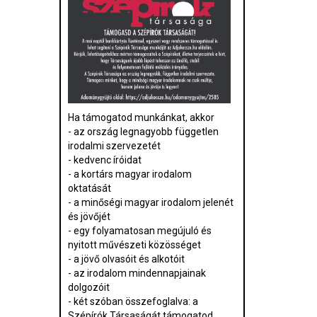
Ha támogatod munkánkat, akkor
- az ország legnagyobb független
irodalmi szervezetét
- kedvenc íróidat
- a kortárs magyar irodalom
oktatását
- a minőségi magyar irodalom jelenét
és jövőjét
- egy folyamatosan megújuló és
nyitott művészeti közösséget
- a jövő olvasóit és alkotóit
- az irodalom mindennapjainak
dolgozóit
- két szóban összefoglalva: a
Szépírók Társaságát támogatod