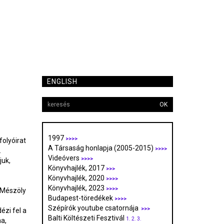
ENGLISH
OK
1997
>>>>
folyóirat
A Társaság honlapja (2005-2015)
>>>>
.
Videóvers
>>>>
juk,
Könyvhajlék, 2017
>>>
Könyvhajlék, 2020
>>>>
Könyvhajlék, 2023
>>>>
, Mészöly
Budapest-töredékek
>>>>
Szépírók youtube csatornája
>>>
ézi fel a
Balti Költészeti Fesztivál
1.
2.
3.
a,