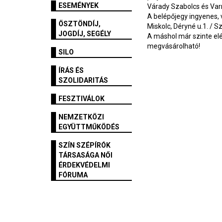
ESEMÉNYEK
Várady Szabolcs és Varr
A belépőjegy ingyenes, 
ÖSZTÖNDÍJ,
Miskolc, Déryné u.1. / Sz
JOGDÍJ, SEGÉLY
A máshol már szinte elé
megvásárolható!
SILO
ÍRÁS ÉS
SZOLIDARITÁS
FESZTIVÁLOK
NEMZETKÖZI
EGYÜTTMŰKÖDÉS
SZÍN SZÉPÍRÓK
TÁRSASÁGA NŐI
ÉRDEKVÉDELMI
FÓRUMA