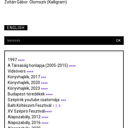
Zoltán Gábor: Ólomszív (Kalligram)
ENGLISH
OK
1997
>>>>
A Társaság honlapja (2005-2015)
>>>>
Videóvers
>>>>
Könyvhajlék, 2017
>>>
Könyvhajlék, 2020
>>>>
Könyvhajlék, 2023
>>>>
Budapest-töredékek
>>>>
Szépírók youtube csatornája
>>>
Balti Költészeti Fesztivál
1.
2.
3.
XV. Szépíró Fesztivál
>>>>
Alapszabály, 2012
>>>>
Alapszabály, 2016
>>>>