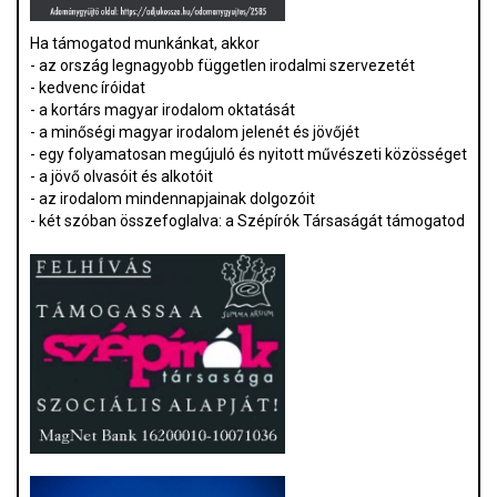
Ha támogatod munkánkat, akkor
- az ország legnagyobb független irodalmi szervezetét
- kedvenc íróidat
- a kortárs magyar irodalom oktatását
- a minőségi magyar irodalom jelenét és jövőjét
- egy folyamatosan megújuló és nyitott művészeti közösséget
- a jövő olvasóit és alkotóit
- az irodalom mindennapjainak dolgozóit
- két szóban összefoglalva: a Szépírók Társaságát támogatod