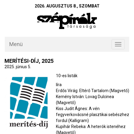
2026. AUGUSZTUS 8., SZOMBAT
Menü
Toggle
navigati
MERÍTÉSI-DÍJ, 2025
2025. június 5.
10-es listák
líra
Erdős Virág: Eltérő Tartalom (Magvető)
Kemény István: Lovag Dulcinea
(Magvető)
Kiss Judit Ágnes: A vén
fegyverkovácsné plasztikai sebészhez
fordul (Kalligram)
Kupihár Rebeka: A heterók istenéhez
(Magvető)