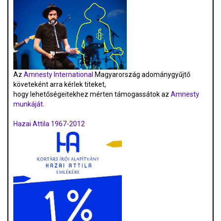
Az
Amnesty International
Magyarország adománygyűjtő
követeként arra kérlek titeket,
hogy lehetőségeitekhez mérten támogassátok az
Amnesty
munkáját
.
Hazai Attila 1967-2012