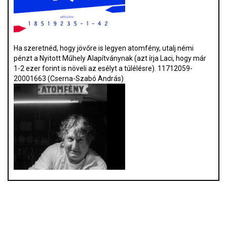
Ha szeretnéd, hogy jövőre is legyen atomfény, utalj némi
pénzt a Nyitott Műhely Alapítványnak (azt írja Laci, hogy már
1-2 ezer forint is növeli az esélyt a túlélésre). 11712059-
20001663 (Cserna-Szabó András)