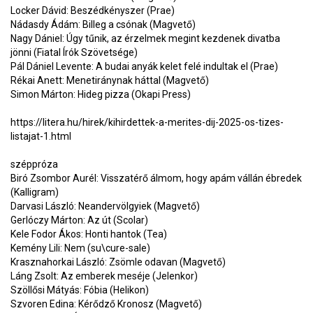
Locker Dávid: Beszédkényszer (Prae)
Nádasdy Ádám: Billeg a csónak (Magvető)
Nagy Dániel: Úgy tűnik, az érzelmek megint kezdenek divatba
jönni (Fiatal Írók Szövetsége)
Pál Dániel Levente: A budai anyák kelet felé indultak el (Prae)
Rékai Anett: Menetiránynak háttal (Magvető)
Simon Márton: Hideg pizza (Okapi Press)
https://litera.hu/hirek/kihirdettek-a-merites-dij-2025-os-tizes-
listajat-1.html
széppróza
Biró Zsombor Aurél: Visszatérő álmom, hogy apám vállán ébredek
(Kalligram)
Darvasi László: Neandervölgyiek (Magvető)
Gerlóczy Márton: Az út (Scolar)
Kele Fodor Ákos: Honti hantok (Tea)
Kemény Lili: Nem (su\cure-sale)
Krasznahorkai László: Zsömle odavan (Magvető)
Láng Zsolt: Az emberek meséje (Jelenkor)
Szöllősi Mátyás: Fóbia (Helikon)
Szvoren Edina: Kérődző Kronosz (Magvető)