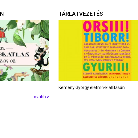
AN
TÁRLATVEZETÉS
Kemény György életmű-kiállításán
tovább >