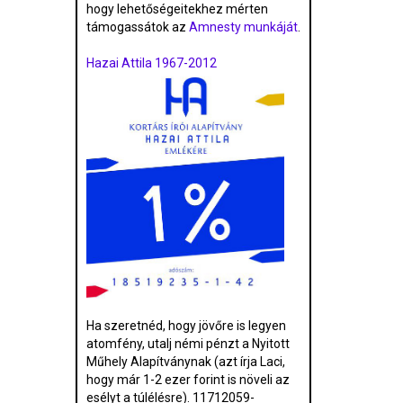
hogy lehetőségeitekhez mérten
támogassátok az
Amnesty munkáját
.
Hazai Attila 1967-2012
Ha szeretnéd, hogy jövőre is legyen
atomfény, utalj némi pénzt a Nyitott
Műhely Alapítványnak (azt írja Laci,
hogy már 1-2 ezer forint is növeli az
esélyt a túlélésre). 11712059-