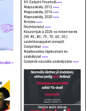
XV. Szépíró Fesztivál
>>>>
Alapszabály, 2012
>>>>
Alapszabály, 2016
>>>>
Alapszabály, 2020
>>>>
Articles
>>>>
Rechtsstatut
>>>>
Köszöntjük a 2026-os évben kerek
(90. 85., 80., 75., 70., 60., 50.)
születésnapjukat ünneplő
Szépírókat
>>>>
Adatkezelési tájékoztató és
szabályzat
>>>
>
Szépírók szociális szabályzata
>>>>
tovább >