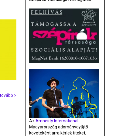
tovább >
Az
Amnesty International
Magyarország adománygyűjtő
követeként arra kérlek titeket,