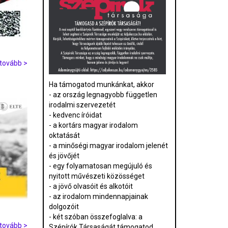
tovább >
Ha támogatod munkánkat, akkor
- az ország legnagyobb független
irodalmi szervezetét
- kedvenc íróidat
- a kortárs magyar irodalom
oktatását
- a minőségi magyar irodalom jelenét
és jövőjét
- egy folyamatosan megújuló és
nyitott művészeti közösséget
- a jövő olvasóit és alkotóit
- az irodalom mindennapjainak
dolgozóit
- két szóban összefoglalva: a
tovább >
Szépírók Társaságát támogatod