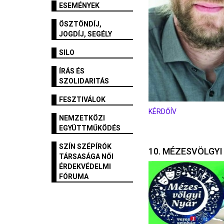
ESEMÉNYEK
ÖSZTÖNDÍJ,
JOGDÍJ, SEGÉLY
SILO
ÍRÁS ÉS
SZOLIDARITÁS
FESZTIVÁLOK
KÉRDŐÍV
NEMZETKÖZI
EGYÜTTMŰKÖDÉS
SZÍN SZÉPÍRÓK
10. MÉZESVÖLGYI
TÁRSASÁGA NŐI
ÉRDEKVÉDELMI
FÓRUMA