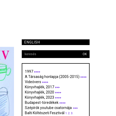
ENGLISH
OK
1997
>>>>
A Társaság honlapja (2005-2015)
>>>>
Videóvers
>>>>
Könyvhajlék, 2017
>>>
Könyvhajlék, 2020
>>>>
Könyvhajlék, 2023
>>>>
Budapest-töredékek
>>>>
Szépírók youtube csatornája
>>>
Balti Költészeti Fesztivál
1.
2.
3.