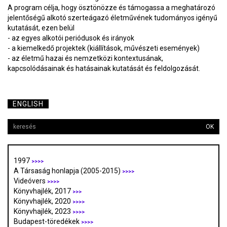
A program célja, hogy ösztönözze és támogassa a meghatározó
jelentőségű alkotó szerteágazó életművének tudományos igényű
kutatását, ezen belül
- az egyes alkotói periódusok és irányok
- a kiemelkedő projektek (kiállítások, művészeti események)
- az életmű hazai és nemzetközi kontextusának,
kapcsolódásainak és hatásainak kutatását és feldolgozását.
ENGLISH
OK
1997
>>>>
A Társaság honlapja (2005-2015)
>>>>
Videóvers
>>>>
Könyvhajlék, 2017
>>>
Könyvhajlék, 2020
>>>>
Könyvhajlék, 2023
>>>>
Budapest-töredékek
>>>>