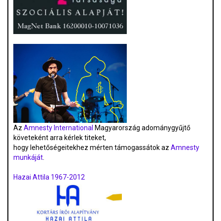
Az
Amnesty International
Magyarország adománygyűjtő
követeként arra kérlek titeket,
hogy lehetőségeitekhez mérten támogassátok az
Amnesty
munkáját
.
Hazai Attila 1967-2012