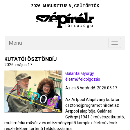
2026. AUGUSZTUS 6., CSÜTÖRTÖK
Menü
Toggle
navigati
KUTATÓI ÖSZTÖNDÍJ
2026. május 17.
Galántai György
életműfeldolgozás
Az első határidő: 2026.05.17.
Az Artpool Alapítvány kutatói
ösztöndíjprogramot hirdet az
Artpool alapítója, Galántai
György (1941-) művészetkutató,
multimédia művész és intézményépítő komplex életművének
részletekben történő feldolgozására.