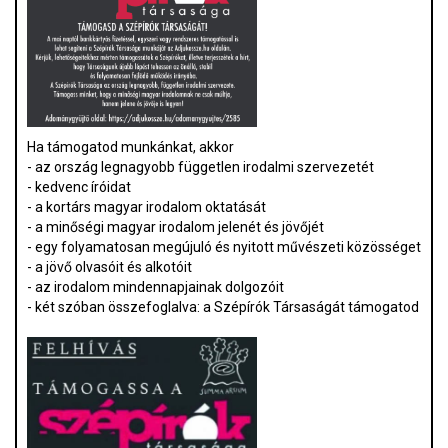
Ha támogatod munkánkat, akkor
- az ország legnagyobb független irodalmi szervezetét
- kedvenc íróidat
- a kortárs magyar irodalom oktatását
- a minőségi magyar irodalom jelenét és jövőjét
- egy folyamatosan megújuló és nyitott művészeti közösséget
- a jövő olvasóit és alkotóit
- az irodalom mindennapjainak dolgozóit
- két szóban összefoglalva: a Szépírók Társaságát támogatod