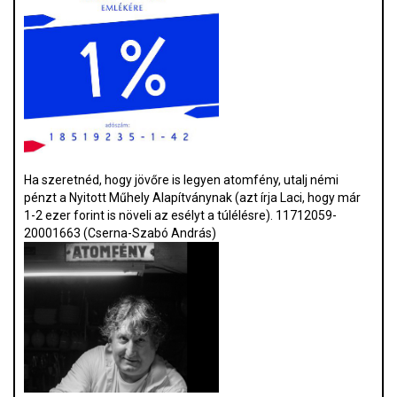
Ha szeretnéd, hogy jövőre is legyen atomfény, utalj némi
pénzt a Nyitott Műhely Alapítványnak (azt írja Laci, hogy már
1-2 ezer forint is növeli az esélyt a túlélésre). 11712059-
20001663 (Cserna-Szabó András)