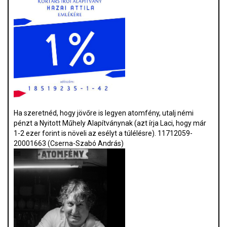
Ha szeretnéd, hogy jövőre is legyen atomfény, utalj némi
pénzt a Nyitott Műhely Alapítványnak (azt írja Laci, hogy már
1-2 ezer forint is növeli az esélyt a túlélésre). 11712059-
20001663 (Cserna-Szabó András)