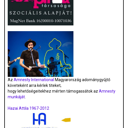
Az
Amnesty International
Magyarország adománygyűjtő
követeként arra kérlek titeket,
hogy lehetőségeitekhez mérten támogassátok az
Amnesty
munkáját
.
Hazai Attila 1967-2012