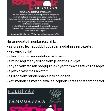
Ha támogatod munkánkat, akkor
- az ország legnagyobb független irodalmi szervezetét
- kedvenc íróidat
- a kortárs magyar irodalom oktatását
- a minőségi magyar irodalom jelenét és jövőjét
- egy folyamatosan megújuló és nyitott művészeti közösséget
- a jövő olvasóit és alkotóit
- az irodalom mindennapjainak dolgozóit
- két szóban összefoglalva: a Szépírók Társaságát támogatod