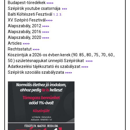
Budapest-töredékek
>>>>
Szépírók youtube csatornája
>>>
Balti Költészeti Fesztivál
1.
2.
3.
XV. Szépíró Fesztivál
>>>>
Alapszabály, 2012
>>>>
Alapszabály, 2016
>>>>
Alapszabály, 2020
>>>>
Articles
>>>>
Rechtsstatut
>>>>
Köszöntjük a 2026-os évben kerek (90. 85., 80., 75., 70., 60.,
50.) születésnapjukat ünneplő Szépírókat
>>>>
Adatkezelési tájékoztató és szabályzat
>>>
>
Szépírók szociális szabályzata
>>>>