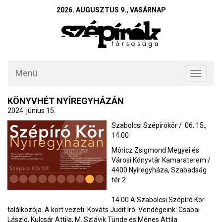
2026. AUGUSZTUS 9., VASÁRNAP
Menü
Toggle
navigati
KÖNYVHÉT NYÍREGYHÁZÁN
2024. június 15.
Szabolcsi Szépírókör / 06. 15.,
14:00
Móricz Zsigmond Megyei és
Városi Könyvtár Kamaraterem /
4400 Nyíregyháza, Szabadság
tér 2.
14.00 A Szabolcsi Szépíró Kör
találkozója. A kört vezeti: Kováts Judit író. Vendégeink: Csabai
László, Kulcsár Attila, M. Szlávik Tünde és Ménes Attila.