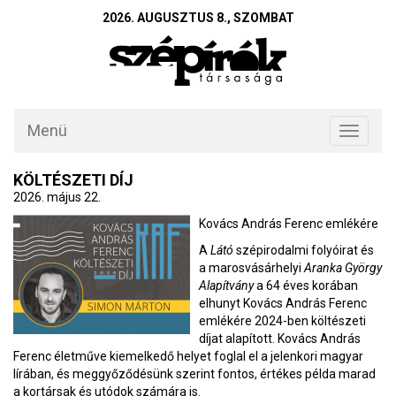
2026. AUGUSZTUS 8., SZOMBAT
Menü
Toggle
navigati
KÖLTÉSZETI DÍJ
2026. május 22.
Kovács András Ferenc emlékére
A
Látó
szépirodalmi folyóirat és
a marosvásárhelyi
Aranka György
Alapítvány
a 64 éves korában
elhunyt Kovács András Ferenc
emlékére 2024-ben költészeti
díjat alapított. Kovács András
Ferenc életműve kiemelkedő helyet foglal el a jelenkori magyar
lírában, és meggyőződésünk szerint fontos, értékes példa marad
a kortársak és utódok számára is.