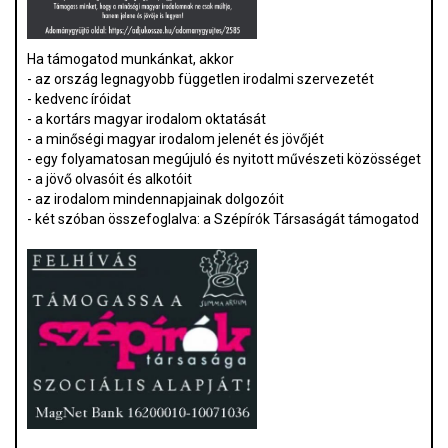
Ha támogatod munkánkat, akkor
- az ország legnagyobb független irodalmi szervezetét
- kedvenc íróidat
- a kortárs magyar irodalom oktatását
- a minőségi magyar irodalom jelenét és jövőjét
- egy folyamatosan megújuló és nyitott művészeti közösséget
- a jövő olvasóit és alkotóit
- az irodalom mindennapjainak dolgozóit
- két szóban összefoglalva: a Szépírók Társaságát támogatod