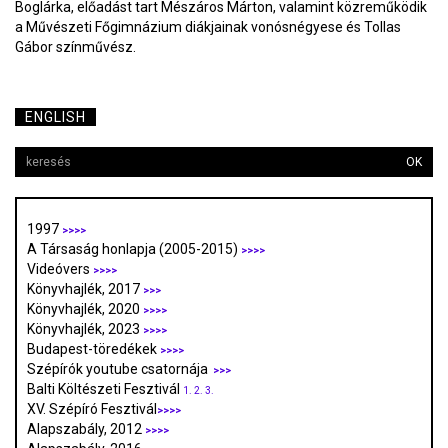
Boglárka, előadást tart Mészáros Márton, valamint közreműködik
a Művészeti Főgimnázium diákjainak vonósnégyese és Tollas
Gábor színművész.
ENGLISH
OK
1997
>>>>
A Társaság honlapja (2005-2015)
>>>>
Videóvers
>>>>
Könyvhajlék, 2017
>>>
Könyvhajlék, 2020
>>>>
Könyvhajlék, 2023
>>>>
Budapest-töredékek
>>>>
Szépírók youtube csatornája
>>>
Balti Költészeti Fesztivál
1.
2.
3.
XV. Szépíró Fesztivál
>>>>
Alapszabály, 2012
>>>>