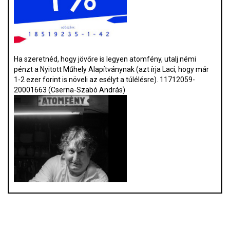
Ha szeretnéd, hogy jövőre is legyen atomfény, utalj némi
pénzt a Nyitott Műhely Alapítványnak (azt írja Laci, hogy már
1-2 ezer forint is növeli az esélyt a túlélésre). 11712059-
20001663 (Cserna-Szabó András)