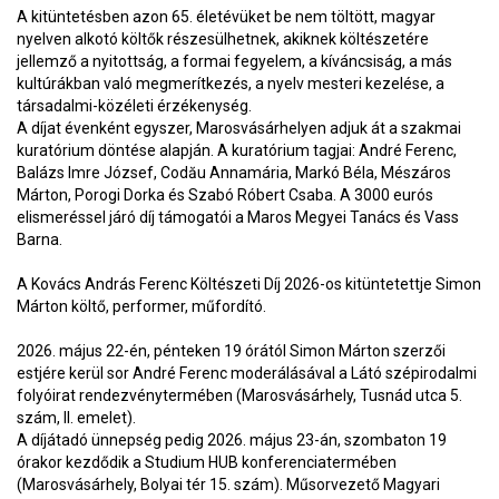
A kitüntetésben azon 65. életévüket be nem töltött, magyar
nyelven alkotó költők részesülhetnek, akiknek költészetére
jellemző a nyitottság, a formai fegyelem, a kíváncsiság, a más
kultúrákban való megmerítkezés, a nyelv mesteri kezelése, a
társadalmi-közéleti érzékenység.
A díjat évenként egyszer, Marosvásárhelyen adjuk át a szakmai
kuratórium döntése alapján. A kuratórium tagjai: André Ferenc,
Balázs Imre József, Codău Annamária, Markó Béla, Mészáros
Márton, Porogi Dorka és Szabó Róbert Csaba. A 3000 eurós
elismeréssel járó díj támogatói a Maros Megyei Tanács és Vass
Barna.
A Kovács András Ferenc Költészeti Díj 2026-os kitüntetettje Simon
Márton költő, performer, műfordító.
2026. május 22-én, pénteken 19 órától Simon Márton szerzői
estjére kerül sor André Ferenc moderálásával a Látó szépirodalmi
folyóirat rendezvénytermében (Marosvásárhely, Tusnád utca 5.
szám, II. emelet).
A díjátadó ünnepség pedig 2026. május 23-án, szombaton 19
órakor kezdődik a Studium HUB konferenciatermében
(Marosvásárhely, Bolyai tér 15. szám). Műsorvezető Magyari