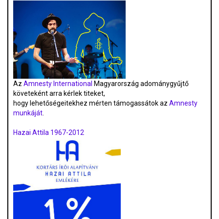
Az
Amnesty International
Magyarország adománygyűjtő
követeként arra kérlek titeket,
hogy lehetőségeitekhez mérten támogassátok az
Amnesty
munkáját
.
Hazai Attila 1967-2012