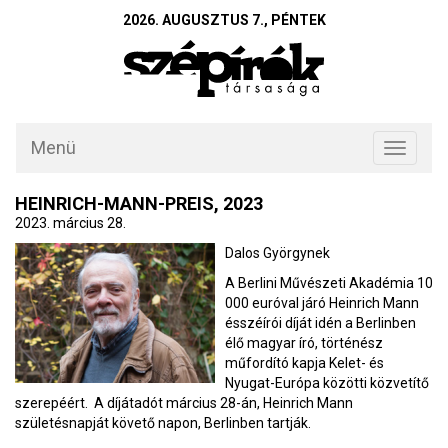
2026. AUGUSZTUS 7., PÉNTEK
Menü
Toggle
navigati
HEINRICH-MANN-PREIS, 2023
2023. március 28.
Dalos Györgynek
A Berlini Művészeti Akadémia 10
000 euróval járó Heinrich Mann
ésszéírói díját idén a Berlinben
élő magyar író, történész
műfordító kapja Kelet- és
Nyugat-Európa közötti közvetítő
szerepéért. A díjátadót március 28-án, Heinrich Mann
születésnapját követő napon, Berlinben tartják.