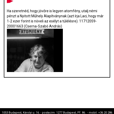
Ha szeretnéd, hogy jövőre is legyen atomfény, utalj némi
pénzt a Nyitott Műhely Alapítványnak (azt írja Laci, hogy már
1-2 ezer forint is növeli az esélyt a túlélésre). 11712059-
20001663 (Cserna-Szabó András)
1053 Budapest, Károlyi u. 16. - postacím: 1277 Budapest, Pf. 86. - mobil: +36 20 286