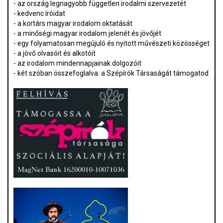
- az ország legnagyobb független irodalmi szervezetét
- kedvenc íróidat
- a kortárs magyar irodalom oktatását
- a minőségi magyar irodalom jelenét és jövőjét
- egy folyamatosan megújuló és nyitott művészeti közösséget
- a jövő olvasóit és alkotóit
- az irodalom mindennapjainak dolgozóit
- két szóban összefoglalva: a Szépírók Társaságát támogatod