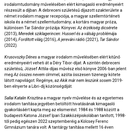
irodalomtudomány művelésében elért kimagasló eredményeiért
részesült a díjban. A debreceni születésű díjazott szakterülete a
német irodalom magyar recepciója, a magyar szellemtörténeti
iskola és a német szellemtudomány; a kortárs magyar próza,
különösen Tar Sándor prózája. Könyvei:
Az érzékiség dicsére
te
(2013),
Meredek sziklagerincen: Husserl és a válság problémáj
a
(2014),
Fordított vilá
g (2016),
A jereváni rádi
ó (2021),
Tar Sándor
(2022).
Krusovszky Dénes
a magyar irodalom művelésében elért kitűnő
eredményeiért veheti át a Déry Tibor-díjat. A szintén debreceni
születésű, József Attila-díjas művész első könyve 2006-ban jelent
meg
Az összes nevem
címmel, azóta összesen tizenegy kötete
látott napvilágot. Regénye, az
Akik már nem leszünk sosem
2019-
ben elnyerte a Libri-díj közönségdíját.
Sallai Katalin Krisztina
a magyar nyelv művelése és az egyetemes
irodalom tanítása jegyében betöltött hivatásának kimagasló
gyakorlásáért kapta meg az elismerést. 1984 és 1988 között a
budapesti Katona József Ipari Szakközépiskolában tanított, 1998-
től pedig egészen 2022 szeptemberéig a Kölcsey Ferenc
Gimnázium tanára volt. A tantárgy tanítása mellett 16 éven