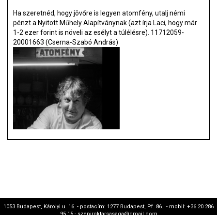
Ha szeretnéd, hogy jövőre is legyen atomfény, utalj némi
pénzt a Nyitott Műhely Alapítványnak (azt írja Laci, hogy már
1-2 ezer forint is növeli az esélyt a túlélésre). 11712059-
20001663 (Cserna-Szabó András)
1053 Budapest, Károlyi u. 16. - postacím: 1277 Budapest, Pf. 86. - mobil: +36 20 286
95 15 - szepiroktarsasaga@gmail.com