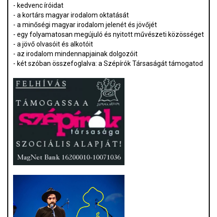
- kedvenc íróidat
- a kortárs magyar irodalom oktatását
- a minőségi magyar irodalom jelenét és jövőjét
- egy folyamatosan megújuló és nyitott művészeti közösséget
- a jövő olvasóit és alkotóit
- az irodalom mindennapjainak dolgozóit
- két szóban összefoglalva: a Szépírók Társaságát támogatod