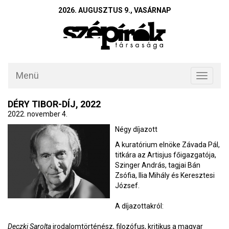
2026. AUGUSZTUS 9., VASÁRNAP
Menü
Toggle
navigati
DÉRY TIBOR-DÍJ, 2022
2022. november 4.
Négy díjazott
A kuratórium elnöke Závada Pál,
titkára az Artisjus főigazgatója,
Szinger András, tagjai Bán
Zsófia, Ilia Mihály és Keresztesi
József.
A díjazottakról:
Deczki Sarolta
irodalomtörténész, filozófus, kritikus a magyar