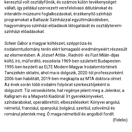
keresztül volt osztályfőnök, és számos külön tevékenységet
vállalt, így például szervezett versfelolvasó délutánokat és
interaktív múzeumi foglalkozásokat, érzékenyítő színházi
programokat a Baltazár Színházzal együttműködésben,
hagyományos színházi előadások látogatását és osztályterem-
színházi előadásokat.
Schein Gábor
a magyar költészet, széppróza és
irodalomtudomány terén elért kimagasló eredményeiért részesült
az elismerésben. A József Attila-, Radnóti- és Füst Milán-díjas
költő, író, műfordító, esszéista 1969-ben született Budapesten.
1995-ben kezdett az ELTE Modern Magyar Irodalomtörténeti
Tanszékén oktatni, ahol ma is dolgozik, 2020-tól professzorként.
2006-ban habilitált, 2019-ben megkapta az MTA doktora címet.
Az évek során több irodalmi folyóirat szerkesztőjeként is
dolgozott. Tíz verseskötete, hat regénye jelent meg a Jelenkor, a
Kalligram és a Magvető Kiadónál. Írt gyerekkönyveket,
színdarabokat, operalibrettót, elbeszéléseket. Könyvei angolul,
németül, franciául, spanyolul, bolgárul, szerbül, szlovénül és
románul jelentek meg. Ő maga németből és angolból fordít.
(Fidelio)