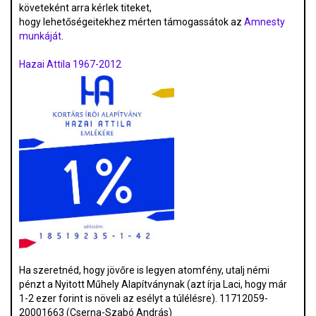
követeként arra kérlek titeket,
hogy lehetőségeitekhez mérten támogassátok az
Amnesty
munkáját
.
Hazai Attila 1967-2012
Ha szeretnéd, hogy jövőre is legyen atomfény, utalj némi
pénzt a Nyitott Műhely Alapítványnak (azt írja Laci, hogy már
1-2 ezer forint is növeli az esélyt a túlélésre). 11712059-
20001663 (Cserna-Szabó András)