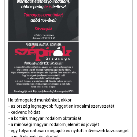
Ha támogatod munkánkat, akkor
- az ország legnagyobb független irodalmi szervezetét
- kedvenc íróidat
- a kortárs magyar irodalom oktatását
- a minőségi magyar irodalom jelenét és jövőjét
- egy folyamatosan megújuló és nyitott művészeti közösséget
- a jövő olvasóit és alkotóit