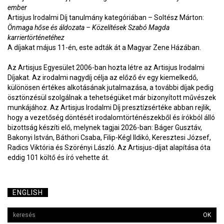
ember
Artisjus Irodalmi Díj tanulmány kategóriában – Soltész Márton:
Önmaga hőse és áldozata – Közelítések Szabó Magda
karriertörténetéhez
A díjakat május 11-én, este adták át a Magyar Zene Házában.
Az Artisjus Egyesület 2006-ban hozta létre az Artisjus Irodalmi
Díjakat. Az irodalmi nagydíj célja az előző év egy kiemelkedő,
különösen értékes alkotásának jutalmazása, a további díjak pedig
ösztönzésül szolgálnak a tehetségüket már bizonyított művészek
munkájához. Az Artisjus Irodalmi Díj presztízsértéke abban rejlik,
hogy a vezetőség döntését irodalomtörténészekből és írókból álló
bizottság készíti elő, melynek tagjai 2026-ban: Báger Gusztáv,
Bakonyi István, Báthori Csaba, Filip-Kégl Ildikó, Keresztesi József,
Radics Viktória és Szörényi László. Az Artisjus-díjat alapítása óta
eddig 101 költő és író vehette át.
ENGLISH
OK