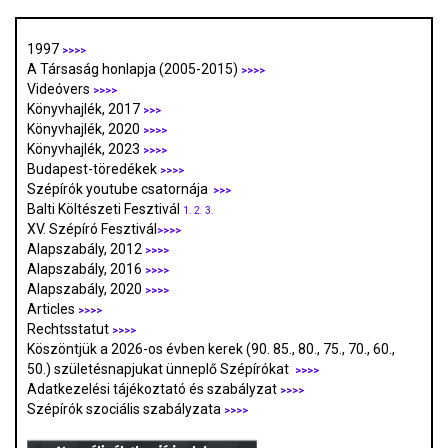
1997
>>>>
A Társaság honlapja (2005-2015)
>>>>
Videóvers
>>>>
Könyvhajlék, 2017
>>>
Könyvhajlék, 2020
>>>>
Könyvhajlék, 2023
>>>>
Budapest-töredékek
>>>>
Szépírók youtube csatornája
>>>
Balti Költészeti Fesztivál
1.
2.
3.
XV. Szépíró Fesztivál
>>>>
Alapszabály, 2012
>>>>
Alapszabály, 2016
>>>>
Alapszabály, 2020
>>>>
Articles
>>>>
Rechtsstatut
>>>>
Köszöntjük a 2026-os évben kerek (90. 85., 80., 75., 70., 60.,
50.) születésnapjukat ünneplő Szépírókat
>>>>
Adatkezelési tájékoztató és szabályzat
>>>
>
Szépírók szociális szabályzata
>>>>