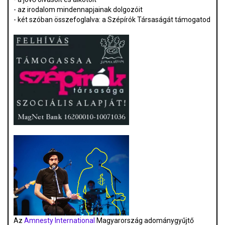
- az irodalom mindennapjainak dolgozóit
- két szóban összefoglalva: a Szépírók Társaságát támogatod
Az
Amnesty International
Magyarország adománygyűjtő