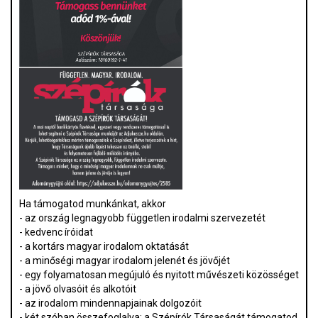
Ha támogatod munkánkat, akkor
- az ország legnagyobb független irodalmi szervezetét
- kedvenc íróidat
- a kortárs magyar irodalom oktatását
- a minőségi magyar irodalom jelenét és jövőjét
- egy folyamatosan megújuló és nyitott művészeti közösséget
- a jövő olvasóit és alkotóit
- az irodalom mindennapjainak dolgozóit
- két szóban összefoglalva: a Szépírók Társaságát támogatod