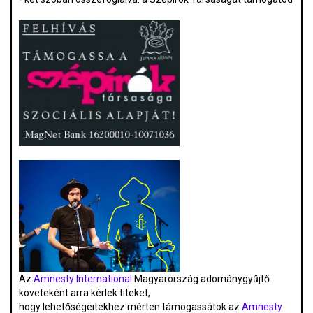
Az
Amnesty International
Magyarország adománygyűjtő
követeként arra kérlek titeket,
hogy lehetőségeitekhez mérten támogassátok az
Amnesty