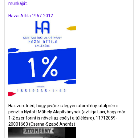
munkáját
.
Hazai Attila 1967-2012
Ha szeretnéd, hogy jövőre is legyen atomfény, utalj némi
pénzt a Nyitott Műhely Alapítványnak (azt írja Laci, hogy már
1-2 ezer forint is növeli az esélyt a túlélésre). 11712059-
20001663 (Cserna-Szabó András)