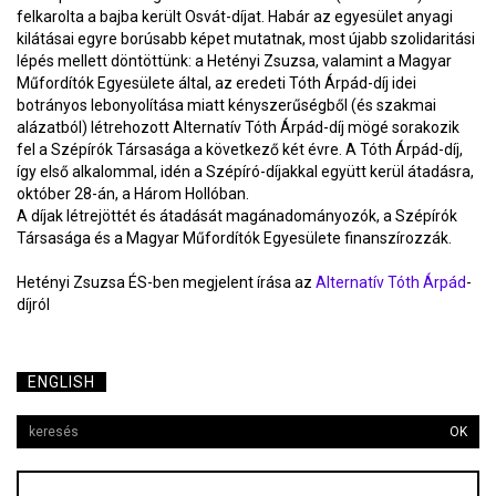
felkarolta a bajba került Osvát-díjat. Habár az egyesület anyagi
kilátásai egyre borúsabb képet mutatnak, most újabb szolidaritási
lépés mellett döntöttünk: a Hetényi Zsuzsa, valamint a Magyar
Műfordítók Egyesülete által, az eredeti Tóth Árpád-díj idei
botrányos lebonyolítása miatt kényszerűségből (és szakmai
alázatból) létrehozott Alternatív Tóth Árpád-díj mögé sorakozik
fel a Szépírók Társasága a következő két évre. A Tóth Árpád-díj,
így első alkalommal, idén a Szépíró-díjakkal együtt kerül átadásra,
október 28-án, a Három Hollóban.
A díjak létrejöttét és átadását magánadományozók, a Szépírók
Társasága és a Magyar Műfordítók Egyesülete finanszírozzák.
Hetényi Zsuzsa ÉS-ben megjelent írása az
Alternatív Tóth Árpád
-
díjról
ENGLISH
OK