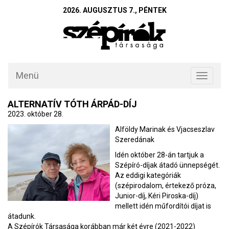
2026. AUGUSZTUS 7., PÉNTEK
Menü
Toggle
navigati
ALTERNATÍV TÓTH ÁRPÁD-DÍJ
2023. október 28.
Alföldy Marinak és Vjacseszlav
Szeredának
Idén október 28-án tartjuk a
Szépíró-díjak átadó ünnepségét.
Az eddigi kategóriák
(szépirodalom, értekező próza,
Junior-díj, Kéri Piroska-díj)
mellett idén műfordítói díjat is
átadunk.
A Szépírók Társasága korábban már két évre (2021-2022)