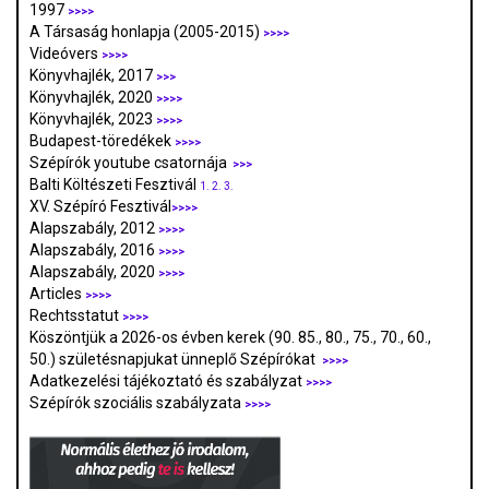
1997
>>>>
A Társaság honlapja (2005-2015)
>>>>
Videóvers
>>>>
Könyvhajlék, 2017
>>>
Könyvhajlék, 2020
>>>>
Könyvhajlék, 2023
>>>>
Budapest-töredékek
>>>>
Szépírók youtube csatornája
>>>
Balti Költészeti Fesztivál
1.
2.
3.
XV. Szépíró Fesztivál
>>>>
Alapszabály, 2012
>>>>
Alapszabály, 2016
>>>>
Alapszabály, 2020
>>>>
Articles
>>>>
Rechtsstatut
>>>>
Köszöntjük a 2026-os évben kerek (90. 85., 80., 75., 70., 60.,
50.) születésnapjukat ünneplő Szépírókat
>>>>
Adatkezelési tájékoztató és szabályzat
>>>
>
Szépírók szociális szabályzata
>>>>