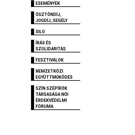
ESEMÉNYEK
ÖSZTÖNDÍJ,
JOGDÍJ, SEGÉLY
SILO
ÍRÁS ÉS
SZOLIDARITÁS
FESZTIVÁLOK
NEMZETKÖZI
EGYÜTTMŰKÖDÉS
SZÍN SZÉPÍRÓK
TÁRSASÁGA NŐI
ÉRDEKVÉDELMI
FÓRUMA