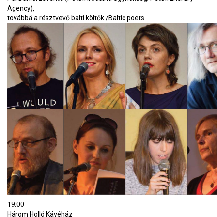
Agency),
továbbá a résztvevő balti költők /Baltic poets
19:00
Három Holló Kávéház