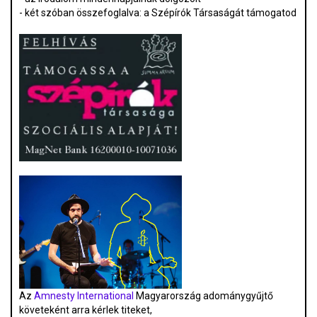
- két szóban összefoglalva: a Szépírók Társaságát támogatod
Az
Amnesty International
Magyarország adománygyűjtő
követeként arra kérlek titeket,