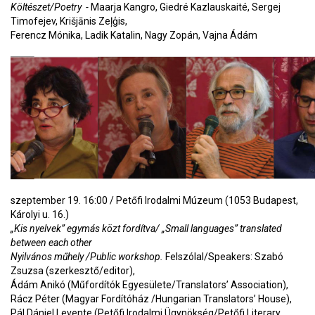
Költészet/Poetry -
Maarja Kangro, Giedré Kazlauskaité, Sergej
Timofejev, Krišjānis Zeļģis,
Ferencz Mónika, Ladik Katalin, Nagy Zopán, Vajna Ádám
szeptember 19. 16:00 / Petőfi Irodalmi Múzeum (1053 Budapest,
Károlyi u. 16.)
„Kis nyelvek” egymás közt fordítva/
„Small languages” translated
between each other
Nyilvános műhely /Public workshop.
Felszólal/Speakers: Szabó
Zsuzsa (szerkesztő/editor),
Ádám Anikó (Műfordítók Egyesülete/Translators’ Association),
Rácz Péter (Magyar Fordítóház /Hungarian Translators’ House),
Pál Dániel Levente (Petőfi Irodalmi Ügynökség/Petőfi Literary