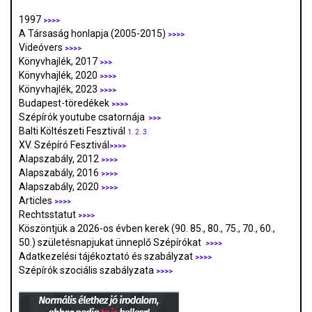
1997
>>>>
A Társaság honlapja (2005-2015)
>>>>
Videóvers
>>>>
Könyvhajlék, 2017
>>>
Könyvhajlék, 2020
>>>>
Könyvhajlék, 2023
>>>>
Budapest-töredékek
>>>>
Szépírók youtube csatornája
>>>
Balti Költészeti Fesztivál
1.
2.
3.
XV. Szépíró Fesztivál
>>>>
Alapszabály, 2012
>>>>
Alapszabály, 2016
>>>>
Alapszabály, 2020
>>>>
Articles
>>>>
Rechtsstatut
>>>>
Köszöntjük a 2026-os évben kerek (90. 85., 80., 75., 70., 60.,
50.) születésnapjukat ünneplő Szépírókat
>>>>
Adatkezelési tájékoztató és szabályzat
>>>
>
Szépírók szociális szabályzata
>>>>