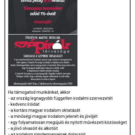
Ha támogatod munkánkat, akkor
- az ország legnagyobb független irodalmi szervezetét
- kedvenc íróidat
- a kortárs magyar irodalom oktatását
- a minőségi magyar irodalom jelenét és jövőjét
- egy folyamatosan megújuló és nyitott művészeti közösséget
- a jövő olvasóit és alkotóit
- az irodalom mindennapjainak dolgozóit