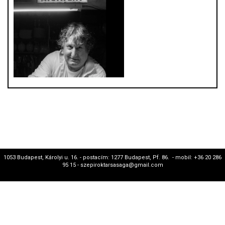
1053 Budapest, Károlyi u. 16. - postacím: 1277 Budapest, Pf. 86. - mobil: +36 20 286
95 15 - szepiroktarsasaga@gmail.com