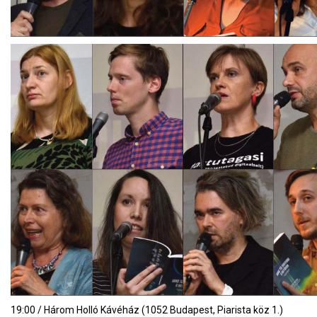
19:00 / Három Holló Kávéház (1052 Budapest, Piarista köz 1.)