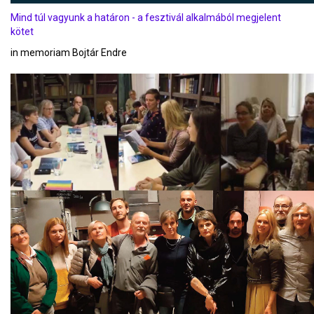
Mind túl vagyunk a határon - a fesztivál alkalmából megjelent
kötet
in memoriam Bojtár Endre