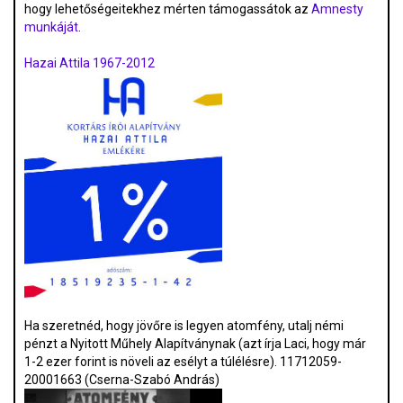
hogy lehetőségeitekhez mérten támogassátok az
Amnesty
munkáját
.
Hazai Attila 1967-2012
Ha szeretnéd, hogy jövőre is legyen atomfény, utalj némi
pénzt a Nyitott Műhely Alapítványnak (azt írja Laci, hogy már
1-2 ezer forint is növeli az esélyt a túlélésre). 11712059-
20001663 (Cserna-Szabó András)