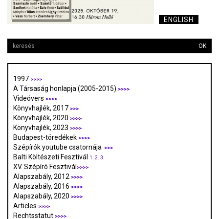
ENGLISH
OK
1997
>>>>
A Társaság honlapja (2005-2015)
>>>>
Videóvers
>>>>
Könyvhajlék, 2017
>>>
Könyvhajlék, 2020
>>>>
Könyvhajlék, 2023
>>>>
Budapest-töredékek
>>>>
Szépírók youtube csatornája
>>>
Balti Költészeti Fesztivál
1.
2.
3.
XV. Szépíró Fesztivál
>>>>
Alapszabály, 2012
>>>>
Alapszabály, 2016
>>>>
Alapszabály, 2020
>>>>
Articles
>>>>
Rechtsstatut
>>>>