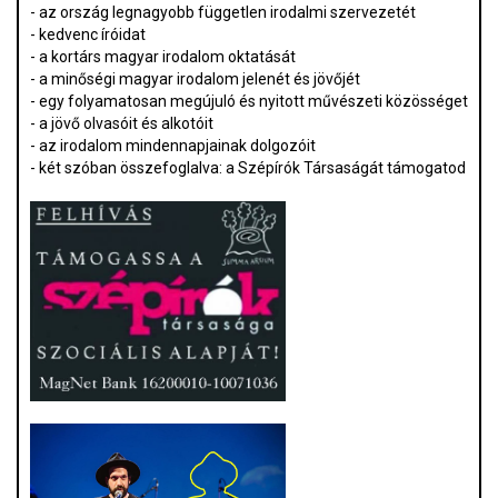
- az ország legnagyobb független irodalmi szervezetét
- kedvenc íróidat
- a kortárs magyar irodalom oktatását
- a minőségi magyar irodalom jelenét és jövőjét
- egy folyamatosan megújuló és nyitott művészeti közösséget
- a jövő olvasóit és alkotóit
- az irodalom mindennapjainak dolgozóit
- két szóban összefoglalva: a Szépírók Társaságát támogatod