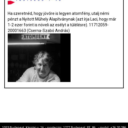
Ha szeretnéd, hogy jövőre is legyen atomfény, utalj némi
pénzt a Nyitott Műhely Alapítványnak (azt írja Laci, hogy már
1-2 ezer forint is növeli az esélyt a túlélésre). 11712059-
20001663 (Cserna-Szabó András)
1053 Budapest, Károlyi u. 16. - postacím: 1277 Budapest, Pf. 86. - mobil: +36 20 286