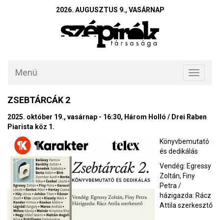
2026. AUGUSZTUS 9., VASÁRNAP
Menü
Toggle
navigati
ZSEBTÁRCÁK 2
2025. október 19., vasárnap - 16:30, Három Holló / Drei Raben
Piarista köz 1.
Könyvbemutató
és dedikálás
Vendég: Egressy
Zoltán, Finy
Petra /
házigazda: Rácz
Attila szerkesztő