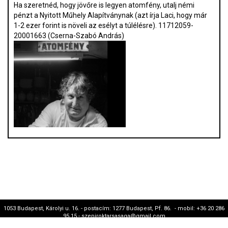
Ha szeretnéd, hogy jövőre is legyen atomfény, utalj némi
pénzt a Nyitott Műhely Alapítványnak (azt írja Laci, hogy már
1-2 ezer forint is növeli az esélyt a túlélésre). 11712059-
20001663 (Cserna-Szabó András)
1053 Budapest, Károlyi u. 16. - postacím: 1277 Budapest, Pf. 86. - mobil: +36 20 286
95 15 - szepiroktarsasaga@gmail.com