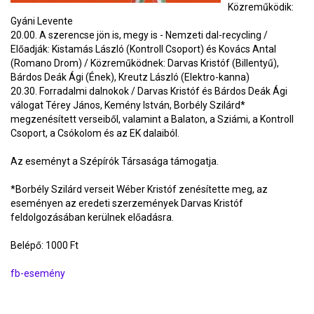
Közreműködik:
Gyáni Levente
20.00. A szerencse jön is, megy is - Nemzeti dal-recycling /
Előadják: Kistamás László (Kontroll Csoport) és Kovács Antal
(Romano Drom) / Közreműködnek: Darvas Kristóf (Billentyű),
Bárdos Deák Ági (Ének), Kreutz László (Elektro-kanna)
20.30. Forradalmi dalnokok / Darvas Kristóf és Bárdos Deák Ági
válogat Térey János, Kemény István, Borbély Szilárd*
megzenésített verseiből, valamint a Balaton, a Sziámi, a Kontroll
Csoport, a Csókolom és az EK dalaiból.
Az eseményt a Szépírók Társasága támogatja.
*Borbély Szilárd verseit Wéber Kristóf zenésítette meg, az
eseményen az eredeti szerzemények Darvas Kristóf
feldolgozásában kerülnek előadásra.
Belépő: 1000 Ft
fb-esemény