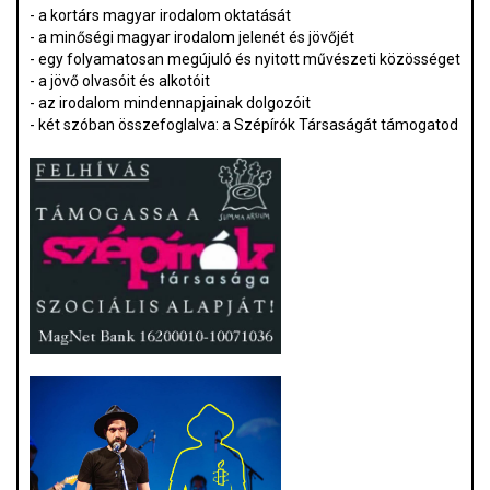
- a kortárs magyar irodalom oktatását
- a minőségi magyar irodalom jelenét és jövőjét
- egy folyamatosan megújuló és nyitott művészeti közösséget
- a jövő olvasóit és alkotóit
- az irodalom mindennapjainak dolgozóit
- két szóban összefoglalva: a Szépírók Társaságát támogatod