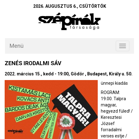
2026. AUGUSZTUS 6., CSÜTÖRTÖK
Menü
Toggle
navigati
ZENÉS IRODALMI SÁV
2022. március 15., kedd - 19:00, Gödör , Budapest, Király u. 50.
ünnepi kiadás
ROGRAM:
19.00. Talpra
magyar,
hegyezd füled! /
Keresztesi
József
forradalmi
verses estje /