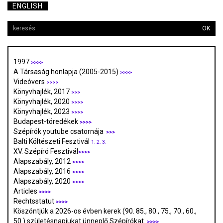
ENGLISH
OK
1997
>>>>
A Társaság honlapja (2005-2015)
>>>>
Videóvers
>>>>
Könyvhajlék, 2017
>>>
Könyvhajlék, 2020
>>>>
Könyvhajlék, 2023
>>>>
Budapest-töredékek
>>>>
Szépírók youtube csatornája
>>>
Balti Költészeti Fesztivál
1.
2.
3.
XV. Szépíró Fesztivál
>>>>
Alapszabály, 2012
>>>>
Alapszabály, 2016
>>>>
Alapszabály, 2020
>>>>
Articles
>>>>
Rechtsstatut
>>>>
Köszöntjük a 2026-os évben kerek (90. 85., 80., 75., 70., 60.,
50.) születésnapjukat ünneplő Szépírókat
>>>>