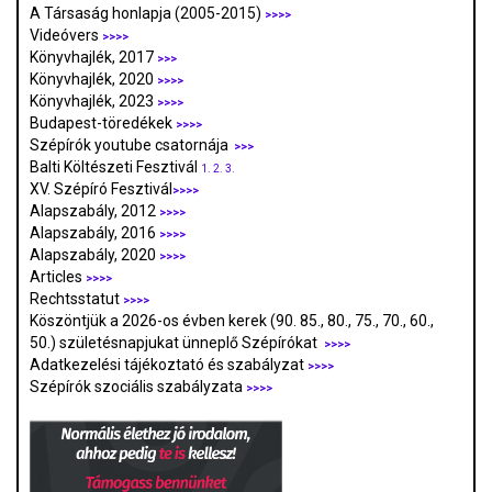
A Társaság honlapja (2005-2015)
>>>>
Videóvers
>>>>
Könyvhajlék, 2017
>>>
Könyvhajlék, 2020
>>>>
Könyvhajlék, 2023
>>>>
Budapest-töredékek
>>>>
Szépírók youtube csatornája
>>>
Balti Költészeti Fesztivál
1.
2.
3.
XV. Szépíró Fesztivál
>>>>
Alapszabály, 2012
>>>>
Alapszabály, 2016
>>>>
Alapszabály, 2020
>>>>
Articles
>>>>
Rechtsstatut
>>>>
Köszöntjük a 2026-os évben kerek (90. 85., 80., 75., 70., 60.,
50.) születésnapjukat ünneplő Szépírókat
>>>>
Adatkezelési tájékoztató és szabályzat
>>>
>
Szépírók szociális szabályzata
>>>>