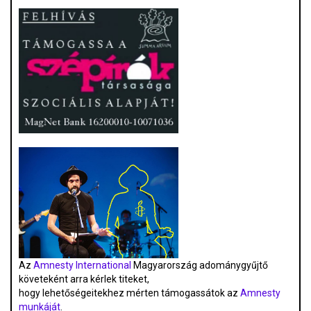
Az
Amnesty International
Magyarország adománygyűjtő
követeként arra kérlek titeket,
hogy lehetőségeitekhez mérten támogassátok az
Amnesty
munkáját
.