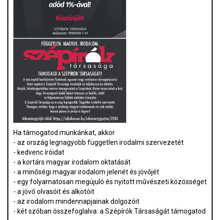
Ha támogatod munkánkat, akkor
- az ország legnagyobb független irodalmi szervezetét
- kedvenc íróidat
- a kortárs magyar irodalom oktatását
- a minőségi magyar irodalom jelenét és jövőjét
- egy folyamatosan megújuló és nyitott művészeti közösséget
- a jövő olvasóit és alkotóit
- az irodalom mindennapjainak dolgozóit
- két szóban összefoglalva: a Szépírók Társaságát támogatod