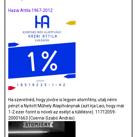
Hazai Attila 1967-2012
Ha szeretnéd, hogy jövőre is legyen atomfény, utalj némi
pénzt a Nyitott Műhely Alapítványnak (azt írja Laci, hogy már
1-2 ezer forint is növeli az esélyt a túlélésre). 11712059-
20001663 (Cserna-Szabó András)