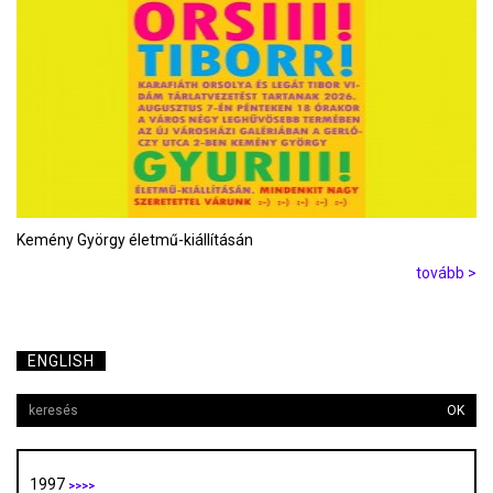
Kemény György életmű-kiállításán
tovább >
ENGLISH
OK
1997
>>>>