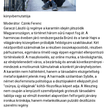
könyvbemutatója
Moderátor: Czinki Ferenc
Garaczi László új regénye a karantén idején játszódik
Magyarországon, a történet három sűrű napot fog át. A
harmincas éveiben járó rendszergazda Brúnó és a tanár Hajni a
világjárvány közegében próbálják feldolgozni szakításukat. Két
nézőpontból számolnak be a részben összekapcsolódó, részben
párhuzamos, egymásra rímelő vagy éppen egymást ellenpontozó
történésekről. A maszkviselés, az online munka, a távolságtartás,
az elnéptelenedett város, a bezártság és annak következményei -
mindezek a motívumok túlmutatnak a konkrét járványhelyzeten.
A karantén nem háttérként, hanem a társadalmi elszigeteltség
metaforájaként jelenik meg. A harmadik szólamban Sybille, a
német ökofeminista politológus a disztópiaként elképzelt jövő
"csúnya, új világának" költői-filozofikus képeit adja. A Weszteg
nem csupán a lenyúzott személyiségek groteszk társadalmi
tablója vagy az elmúlt éveinket alapvetően felforgató járvány
ironikus krónikája, hanem melankolikusan pulzáló dezillúziós
szerelmi regény.