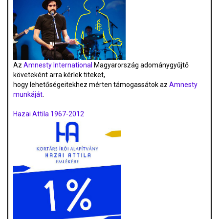
Az
Amnesty International
Magyarország adománygyűjtő
követeként arra kérlek titeket,
hogy lehetőségeitekhez mérten támogassátok az
Amnesty
munkáját
.
Hazai Attila 1967-2012