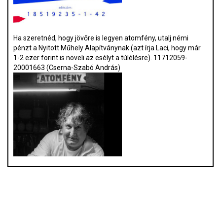
Ha szeretnéd, hogy jövőre is legyen atomfény, utalj némi
pénzt a Nyitott Műhely Alapítványnak (azt írja Laci, hogy már
1-2 ezer forint is növeli az esélyt a túlélésre). 11712059-
20001663 (Cserna-Szabó András)