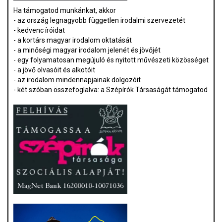
Ha támogatod munkánkat, akkor
- az ország legnagyobb független irodalmi szervezetét
- kedvenc íróidat
- a kortárs magyar irodalom oktatását
- a minőségi magyar irodalom jelenét és jövőjét
- egy folyamatosan megújuló és nyitott művészeti közösséget
- a jövő olvasóit és alkotóit
- az irodalom mindennapjainak dolgozóit
- két szóban összefoglalva: a Szépírók Társaságát támogatod