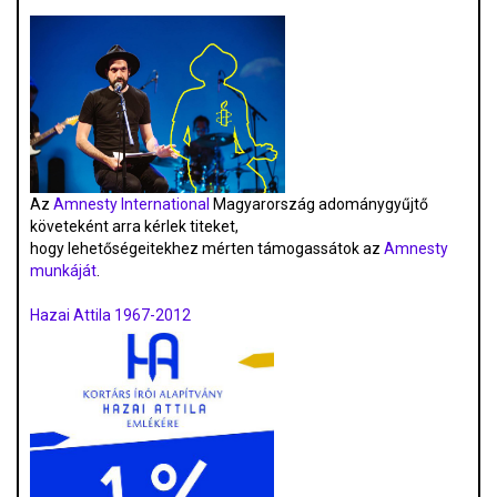
Az
Amnesty International
Magyarország adománygyűjtő
követeként arra kérlek titeket,
hogy lehetőségeitekhez mérten támogassátok az
Amnesty
munkáját
.
Hazai Attila 1967-2012