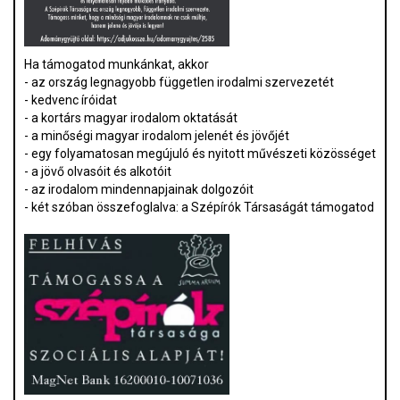
Ha támogatod munkánkat, akkor
- az ország legnagyobb független irodalmi szervezetét
- kedvenc íróidat
- a kortárs magyar irodalom oktatását
- a minőségi magyar irodalom jelenét és jövőjét
- egy folyamatosan megújuló és nyitott művészeti közösséget
- a jövő olvasóit és alkotóit
- az irodalom mindennapjainak dolgozóit
- két szóban összefoglalva: a Szépírók Társaságát támogatod