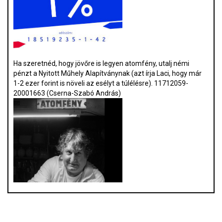
Ha szeretnéd, hogy jövőre is legyen atomfény, utalj némi
pénzt a Nyitott Műhely Alapítványnak (azt írja Laci, hogy már
1-2 ezer forint is növeli az esélyt a túlélésre). 11712059-
20001663 (Cserna-Szabó András)