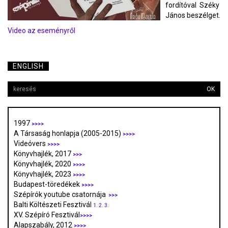
fordítóval Széky
János beszélget.
Video az eseményről
ENGLISH
OK
1997
>>>>
A Társaság honlapja (2005-2015)
>>>>
Videóvers
>>>>
Könyvhajlék, 2017
>>>
Könyvhajlék, 2020
>>>>
Könyvhajlék, 2023
>>>>
Budapest-töredékek
>>>>
Szépírók youtube csatornája
>>>
Balti Költészeti Fesztivál
1.
2.
3.
XV. Szépíró Fesztivál
>>>>
Alapszabály, 2012
>>>>