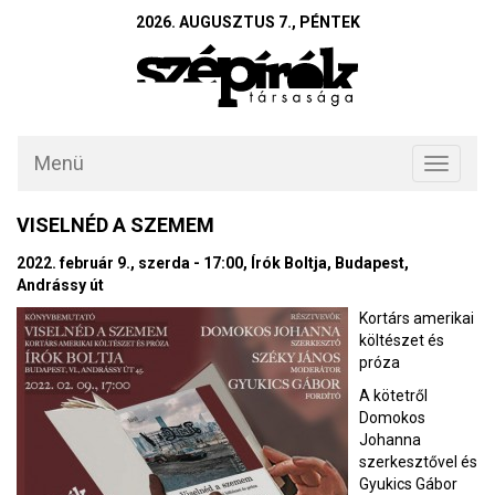
2026. AUGUSZTUS 7., PÉNTEK
Menü
Toggle
navigati
VISELNÉD A SZEMEM
2022. február 9., szerda - 17:00, Írók Boltja, Budapest,
Andrássy út
Kortárs amerikai
költészet és
próza
A kötetről
Domokos
Johanna
szerkesztővel és
Gyukics Gábor