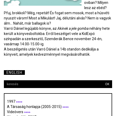
oviban? Milyen
lesz az ebéd?
Pfuj, brokkoli? Még, repetát! És fogat sem mosok, most a húsvéti
nyuszit várom! Most a Mikulást! Jaj, délutáni alvás? Nem is vagyok
álm... Nahát, már ballagok is?
Varró Dániel legújabb könyve, az
Akinek a jele gomba
néhány hete
került a könyvesboltokba. Erről beszélget vele a KidExpó
színpadán a szerkesztő, Szenderák Bence november 24-én,
vasárnap 14.00-15.00-ig.
A beszélgetés után Varró Dániel a 14b standon dedikálja a
könyveit, amelyek kedvezménnyel megvásárolhatók.
ENGLISH
OK
1997
>>>>
A Társaság honlapja (2005-2015)
>>>>
Videóvers
>>>>