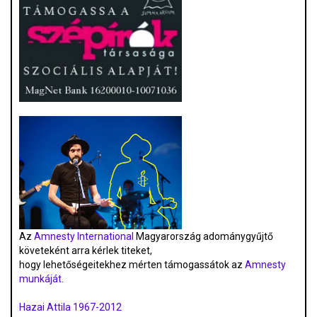
Az
Amnesty International
Magyarország adománygyűjtő
követeként arra kérlek titeket,
hogy lehetőségeitekhez mérten támogassátok az
Amnesty
munkáját
.
Hazai Attila 1967-2012