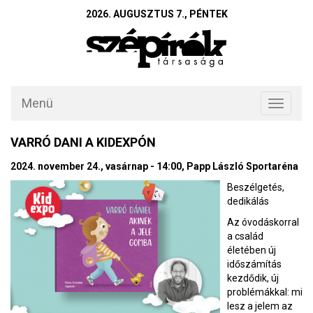
2026. AUGUSZTUS 7., PÉNTEK
Menü
Toggle
navigati
VARRÓ DANI A KIDEXPÓN
2024. november 24., vasárnap - 14:00, Papp László Sportaréna
Beszélgetés,
dedikálás
Az óvodáskorral
a család
életében új
időszámítás
kezdődik, új
problémákkal: mi
lesz a jelem az