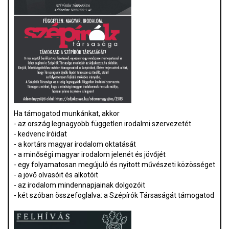
Ha támogatod munkánkat, akkor
- az ország legnagyobb független irodalmi szervezetét
- kedvenc íróidat
- a kortárs magyar irodalom oktatását
- a minőségi magyar irodalom jelenét és jövőjét
- egy folyamatosan megújuló és nyitott művészeti közösséget
- a jövő olvasóit és alkotóit
- az irodalom mindennapjainak dolgozóit
- két szóban összefoglalva: a Szépírók Társaságát támogatod