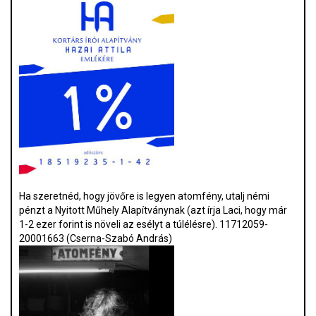
Ha szeretnéd, hogy jövőre is legyen atomfény, utalj némi
pénzt a Nyitott Műhely Alapítványnak (azt írja Laci, hogy már
1-2 ezer forint is növeli az esélyt a túlélésre). 11712059-
20001663 (Cserna-Szabó András)