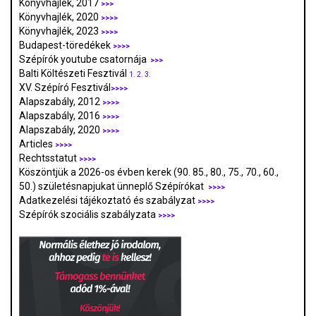
Könyvhajlék, 2017
>>>
Könyvhajlék, 2020
>>>>
Könyvhajlék, 2023
>>>>
Budapest-töredékek
>>>>
Szépírók youtube csatornája
>>>
Balti Költészeti Fesztivál
1.
2.
3.
XV. Szépíró Fesztivál
>>>>
Alapszabály, 2012
>>>>
Alapszabály, 2016
>>>>
Alapszabály, 2020
>>>>
Articles
>>>>
Rechtsstatut
>>>>
Köszöntjük a 2026-os évben kerek (90. 85., 80., 75., 70., 60.,
50.) születésnapjukat ünneplő Szépírókat
>>>>
Adatkezelési tájékoztató és szabályzat
>>>
>
Szépírók szociális szabályzata
>>>>