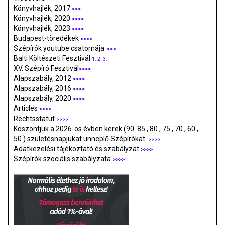
Könyvhajlék, 2017
>>>
Könyvhajlék, 2020
>>>>
Könyvhajlék, 2023
>>>>
Budapest-töredékek
>>>>
Szépírók youtube csatornája
>>>
Balti Költészeti Fesztivál
1.
2.
3.
XV. Szépíró Fesztivál
>>>>
Alapszabály, 2012
>>>>
Alapszabály, 2016
>>>>
Alapszabály, 2020
>>>>
Articles
>>>>
Rechtsstatut
>>>>
Köszöntjük a 2026-os évben kerek (90. 85., 80., 75., 70., 60.,
50.) születésnapjukat ünneplő Szépírókat
>>>>
Adatkezelési tájékoztató és szabályzat
>>>
>
Szépírók szociális szabályzata
>>>>