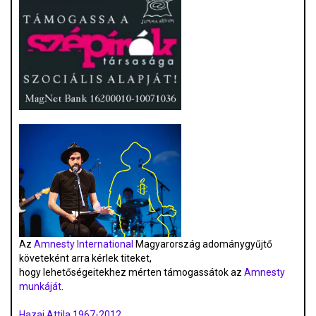
Az
Amnesty International
Magyarország adománygyűjtő
követeként arra kérlek titeket,
hogy lehetőségeitekhez mérten támogassátok az
Amnesty
munkáját
.
Hazai Attila 1967-2012