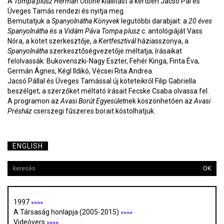
A
Tompa plusz Herman Ottóné
kiállítást a kertben Jacsó Pál és
Üveges Tamás rendezi és nyitja meg.
Bemutatjuk a
Spanyolnátha Könyvek
legutóbbi darabjait: a
20 éves
Spanyolnátha
és a
Vidám Páva Tompa plusz
c. antológiáját Vass
Nóra, a kötet szerkesztője, a
Kertfesztivál
háziasszonya, a
Spanyolnátha
szerkesztőségvezetője méltatja; írásaikat
felolvassák: Bukovenszki-Nagy Eszter, Fehér Kinga, Finta Éva,
Germán Ágnes, Kégl Ildikó, Vécsei Rita Andrea.
Jacsó Pállal és Üveges Tamással új köteteikről Filip Gabriella
beszélget; a szerzőket méltató írásait Fecske Csaba olvassa fel.
A programon az
Avasi Borút Egyesület
nek köszönhetően az
Avasi
Présház
cserszegi fűszeres borait kóstolhatjuk.
ENGLISH
OK
1997
>>>>
A Társaság honlapja (2005-2015)
>>>>
Videóvers
>>>>