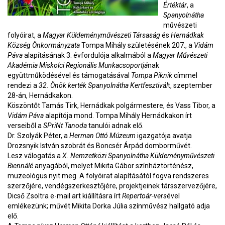
Értéktár
, a
Spanyolnátha
művészeti
folyóirat, a
Magyar Küldeményművészeti Társaság
és
Hernádkak
Község Önkormányzata
Tompa Mihály születésének 207., a
Vidám
Páva
alapításának 3. évfordulója alkalmából a
Magyar Művészeti
Akadémia Miskolci Regionális Munkacsoportjá
nak
együttműködésével és támogatásával
Tompa Piknik
címmel
rendezi a
32. Önök kerték Spanyolnátha Kertfesztivál
t, szeptember
28-án, Hernádkakon.
Köszöntőt Tamás Tirk, Hernádkak polgármestere, és Vass Tibor, a
Vidám Páva
alapítója mond. Tompa Mihály Hernádkakon írt
verseiből a
SPriNt Tanoda
tanulói adnak elő.
Dr. Szolyák Péter, a
Herman Ottó Múzeum
igazgatója avatja
Drozsnyik István szobrát és Boncsér Árpád domborművét.
Lesz válogatás a
X. Nemzetközi Spanyolnátha Küldeményművészeti
Biennálé
anyagából, melyet Mikita Gábor színháztörténész,
muzeológus nyit meg. A folyóirat alapításától fogva rendszeres
szerzőjére, vendégszerkesztőjére, projektjeinek társszervezőjére,
Dicső Zsoltra e-mail art kiállításra írt
Repertoár-vers
ével
emlékezünk; művét Mikita Dorka Júlia színművész hallgató adja
elő.