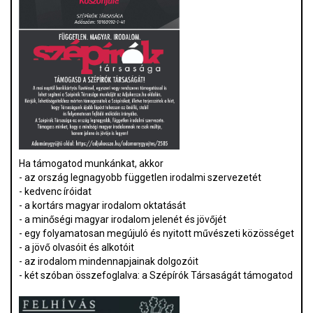
Ha támogatod munkánkat, akkor
- az ország legnagyobb független irodalmi szervezetét
- kedvenc íróidat
- a kortárs magyar irodalom oktatását
- a minőségi magyar irodalom jelenét és jövőjét
- egy folyamatosan megújuló és nyitott művészeti közösséget
- a jövő olvasóit és alkotóit
- az irodalom mindennapjainak dolgozóit
- két szóban összefoglalva: a Szépírók Társaságát támogatod