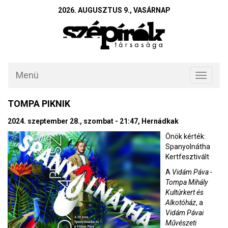
2026. AUGUSZTUS 9., VASÁRNAP
Menü
Toggle
navigati
TOMPA PIKNIK
2024. szeptember 28., szombat - 21:47, Hernádkak
Önök kérték:
Spanyolnátha
Kertfesztivált
A
Vidám Páva -
Tompa Mihály
Kultúrkert és
Alkotóház
, a
Vidám Pávai
Művészeti