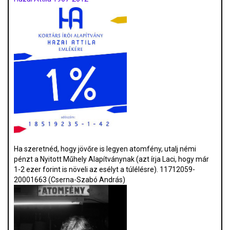
Ha szeretnéd, hogy jövőre is legyen atomfény, utalj némi
pénzt a Nyitott Műhely Alapítványnak (azt írja Laci, hogy már
1-2 ezer forint is növeli az esélyt a túlélésre). 11712059-
20001663 (Cserna-Szabó András)