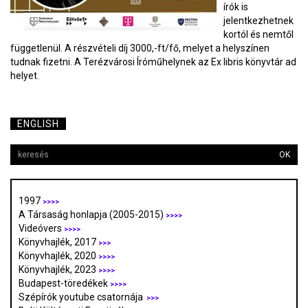
írók is
jelentkezhetnek
kortól és nemtől
függetlenül. A részvételi díj 3000,-ft/fő, melyet a helyszínen
tudnak fizetni. A Terézvárosi Íróműhelynek az Ex libris könyvtár ad
helyet.
ENGLISH
OK
1997
>>>>
A Társaság honlapja (2005-2015)
>>>>
Videóvers
>>>>
Könyvhajlék, 2017
>>>
Könyvhajlék, 2020
>>>>
Könyvhajlék, 2023
>>>>
Budapest-töredékek
>>>>
Szépírók youtube csatornája
>>>