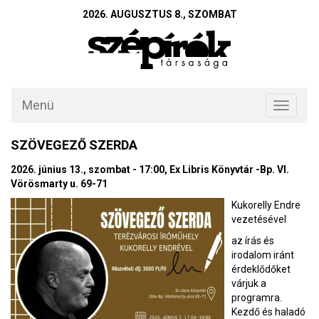
2026. AUGUSZTUS 8., SZOMBAT
Menü
Toggle
navigati
SZÖVEGEZŐ SZERDA
2026. június 13., szombat - 17:00, Ex Libris Könyvtár -Bp. VI.
Vörösmarty u. 69-71
Kukorelly Endre
vezetésével
az írás és
irodalom iránt
érdeklődőket
várjuk a
programra.
Kezdő és haladó