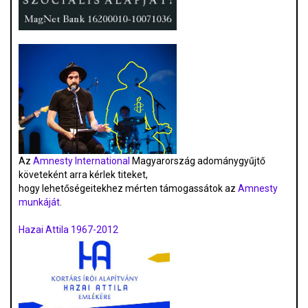
Az
Amnesty International
Magyarország adománygyűjtő
követeként arra kérlek titeket,
hogy lehetőségeitekhez mérten támogassátok az
Amnesty
munkáját
.
Hazai Attila 1967-2012