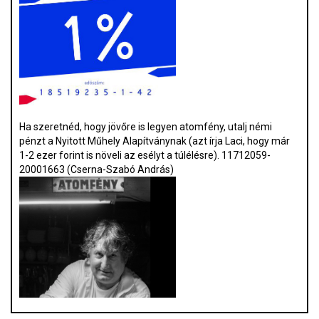
Ha szeretnéd, hogy jövőre is legyen atomfény, utalj némi
pénzt a Nyitott Műhely Alapítványnak (azt írja Laci, hogy már
1-2 ezer forint is növeli az esélyt a túlélésre). 11712059-
20001663 (Cserna-Szabó András)