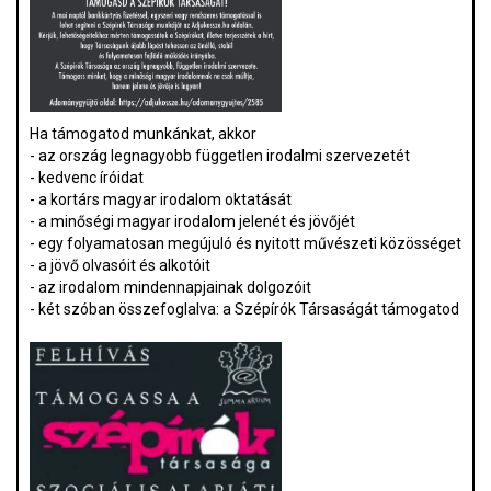
Ha támogatod munkánkat, akkor
- az ország legnagyobb független irodalmi szervezetét
- kedvenc íróidat
- a kortárs magyar irodalom oktatását
- a minőségi magyar irodalom jelenét és jövőjét
- egy folyamatosan megújuló és nyitott művészeti közösséget
- a jövő olvasóit és alkotóit
- az irodalom mindennapjainak dolgozóit
- két szóban összefoglalva: a Szépírók Társaságát támogatod