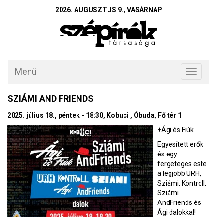
2026. AUGUSZTUS 9., VASÁRNAP
Menü
Toggle
navigati
SZIÁMI AND FRIENDS
2025. július 18., péntek - 18:30, Kobuci , Óbuda, Fő tér 1
+Ági és Fiúk
Egyesített erők
és egy
fergeteges este
a legjobb URH,
Sziámi, Kontroll,
Sziámi
AndFriends és
Ági dalokkal!