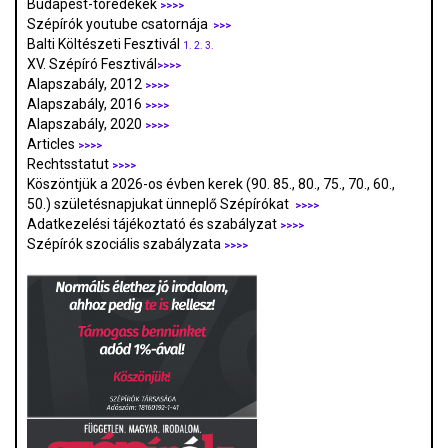
Budapest-töredékek
>>>>
Szépírók youtube csatornája
>>>
Balti Költészeti Fesztivál
1.
2.
3.
XV. Szépíró Fesztivál
>>>>
Alapszabály, 2012
>>>>
Alapszabály, 2016
>>>>
Alapszabály, 2020
>>>>
Articles
>>>>
Rechtsstatut
>>>>
Köszöntjük a 2026-os évben kerek (90. 85., 80., 75., 70., 60.,
50.) születésnapjukat ünneplő Szépírókat
>>>>
Adatkezelési tájékoztató és szabályzat
>>>
>
Szépírók szociális szabályzata
>>>>