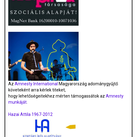
Az
Amnesty International
Magyarország adománygyűjtő
követeként arra kérlek titeket,
hogy lehetőségeitekhez mérten támogassátok az
Amnesty
munkáját
.
Hazai Attila 1967-2012