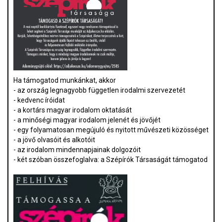
Ha támogatod munkánkat, akkor
- az ország legnagyobb független irodalmi szervezetét
- kedvenc íróidat
- a kortárs magyar irodalom oktatását
- a minőségi magyar irodalom jelenét és jövőjét
- egy folyamatosan megújuló és nyitott művészeti közösséget
- a jövő olvasóit és alkotóit
- az irodalom mindennapjainak dolgozóit
- két szóban összefoglalva: a Szépírók Társaságát támogatod