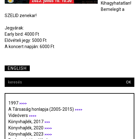
Kihagyhatatlan!
Bemelegít a
SZELID zenekar!
Jegyárak:
Early bird: 4000 Ft
Elővételi jegy: 5000 Ft
A koncert napján: 6000 Ft
ENGLISH
OK
1997
>>>>
A Társaság honlapja (2005-2015)
>>>>
Videóvers
>>>>
Könyvhajlék, 2017
>>>
Könyvhajlék, 2020
>>>>
Könyvhajlék, 2023
>>>>