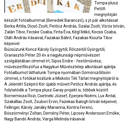
Tompa plusz
Petőfi
megnyitóján
készült fotóalbummal (Benedek Baranczó), s jó pár alkotással:
Berka Attila, Dicső Zsolt, Petőcz András, Szalai Zsolt, Vörös István,
Zalán Tibor, Fecske Csaba, Finta Éva, Kégl Ildikó, Kocsis Csaba,
Oláh András írásaival, Fazakas Bálint, Fazakas Koszta Tibor
képeivel.
Búcsúzunk Koncz Károly Györgytől, Rőczeitől Györgytől,
Granasztói Péter 20 év a nagykunsági népművészet
szolgálatában címmel írt, Sipos Endre - festőművész,
művészetfilozófus a Nagykun Művésztelep alkotásait ajánlja.
Fotóalbumot láthatunk Tompa nyomában Gömörszőlősön
címmel, s fotókat közlünk a Miskolci Téli Tárlat megnyitójáról is.
A Jelenlét Szépíró Kör újabb műveit Petőcz András ajánlja, és
folytatódik a Tompa plusz Garay projekt is, többek között
Bornemisza Rozi, Csetneki József, Eperjesi Noémi, Lux Antal,
Szakállas Zsolt, Zsubori Ervin, Fazekas Balogh István képeivel,
Fellinger, Károly Janáky Marianna, Kontra Ferenc,
Böszörményi Zoltan, Demény Péter, Lipcsey Andersson Emőke,
Nagy Bandó András, Varga Melinda írásaival.