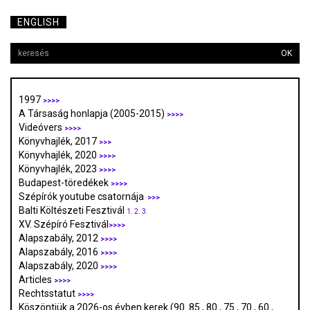
ENGLISH
OK
1997
>>>>
A Társaság honlapja (2005-2015)
>>>>
Videóvers
>>>>
Könyvhajlék, 2017
>>>
Könyvhajlék, 2020
>>>>
Könyvhajlék, 2023
>>>>
Budapest-töredékek
>>>>
Szépírók youtube csatornája
>>>
Balti Költészeti Fesztivál
1.
2.
3.
XV. Szépíró Fesztivál
>>>>
Alapszabály, 2012
>>>>
Alapszabály, 2016
>>>>
Alapszabály, 2020
>>>>
Articles
>>>>
Rechtsstatut
>>>>
Köszöntjük a 2026-os évben kerek (90. 85., 80., 75., 70., 60.,