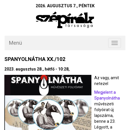
2026. AUGUSZTUS 7., PÉNTEK
Menü
Toggle
navigati
SPANYOLNÁTHA XX./102
2023. augusztus 28., hétfő - 10:28,
Az vagy, amit
netezel
Megjelent a
Spanyolnátha
művészeti
folyóirat új
lapszáma,
benne a 23.
Légyott, a