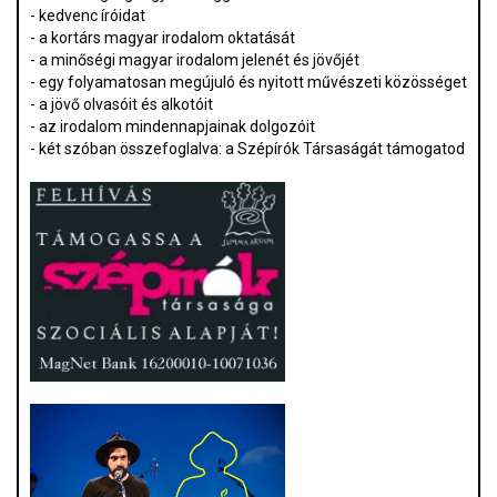
- kedvenc íróidat
- a kortárs magyar irodalom oktatását
- a minőségi magyar irodalom jelenét és jövőjét
- egy folyamatosan megújuló és nyitott művészeti közösséget
- a jövő olvasóit és alkotóit
- az irodalom mindennapjainak dolgozóit
- két szóban összefoglalva: a Szépírók Társaságát támogatod