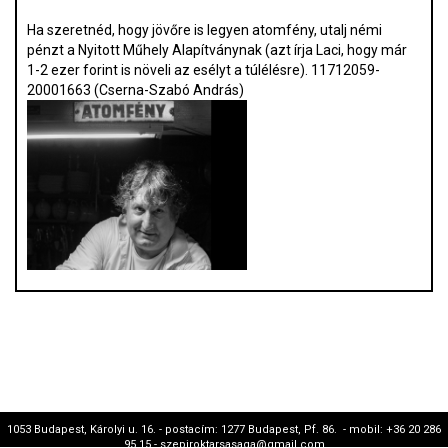
Ha szeretnéd, hogy jövőre is legyen atomfény, utalj némi
pénzt a Nyitott Műhely Alapítványnak (azt írja Laci, hogy már
1-2 ezer forint is növeli az esélyt a túlélésre). 11712059-
20001663 (Cserna-Szabó András)
1053 Budapest, Károlyi u. 16. - postacím: 1277 Budapest, Pf. 86. - mobil: +36 20 286
95 15 - szepiroktarsasaga@gmail.com