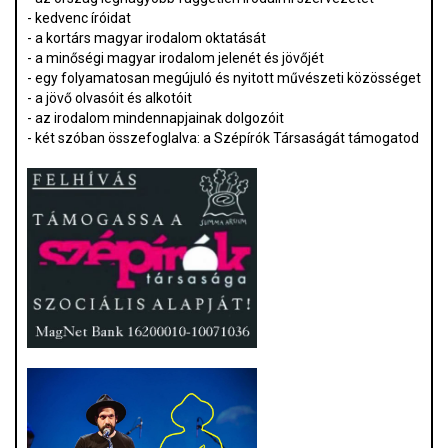
- kedvenc íróidat
- a kortárs magyar irodalom oktatását
- a minőségi magyar irodalom jelenét és jövőjét
- egy folyamatosan megújuló és nyitott művészeti közösséget
- a jövő olvasóit és alkotóit
- az irodalom mindennapjainak dolgozóit
- két szóban összefoglalva: a Szépírók Társaságát támogatod