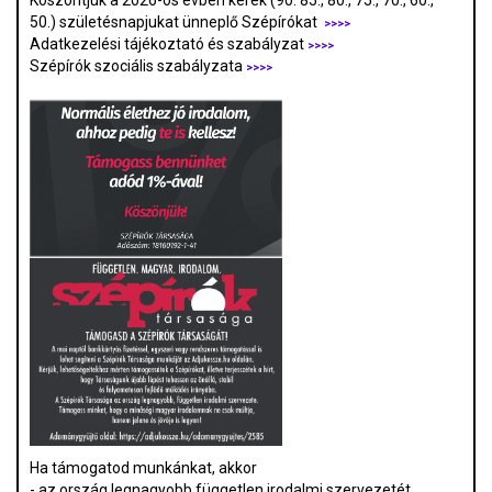
Köszöntjük a 2026-os évben kerek (90. 85., 80., 75., 70., 60.,
50.) születésnapjukat ünneplő Szépírókat
>>>>
Adatkezelési tájékoztató és szabályzat
>>>
>
Szépírók szociális szabályzata
>>>>
Ha támogatod munkánkat, akkor
- az ország legnagyobb független irodalmi szervezetét