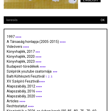
ENGLISH
OK
1997
>>>>
A Társaság honlapja (2005-2015)
>>>>
Videóvers
>>>>
Könyvhajlék, 2017
>>>
Könyvhajlék, 2020
>>>>
Könyvhajlék, 2023
>>>>
Budapest-töredékek
>>>>
Szépírók youtube csatornája
>>>
Balti Költészeti Fesztivál
1.
2.
3.
XV. Szépíró Fesztivál
>>>>
Alapszabály, 2012
>>>>
Alapszabály, 2016
>>>>
Alapszabály, 2020
>>>>
Articles
>>>>
Rechtsstatut
>>>>