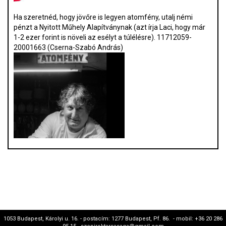
Ha szeretnéd, hogy jövőre is legyen atomfény, utalj némi
pénzt a Nyitott Műhely Alapítványnak (azt írja Laci, hogy már
1-2 ezer forint is növeli az esélyt a túlélésre). 11712059-
20001663 (Cserna-Szabó András)
1053 Budapest, Károlyi u. 16. - postacím: 1277 Budapest, Pf. 86. - mobil: +36 20 286