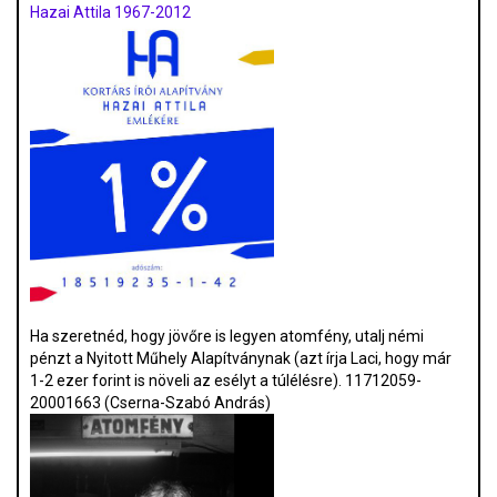
Hazai Attila 1967-2012
Ha szeretnéd, hogy jövőre is legyen atomfény, utalj némi
pénzt a Nyitott Műhely Alapítványnak (azt írja Laci, hogy már
1-2 ezer forint is növeli az esélyt a túlélésre). 11712059-
20001663 (Cserna-Szabó András)