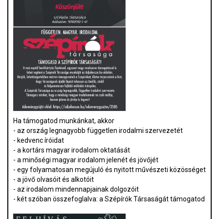
Ha támogatod munkánkat, akkor
- az ország legnagyobb független irodalmi szervezetét
- kedvenc íróidat
- a kortárs magyar irodalom oktatását
- a minőségi magyar irodalom jelenét és jövőjét
- egy folyamatosan megújuló és nyitott művészeti közösséget
- a jövő olvasóit és alkotóit
- az irodalom mindennapjainak dolgozóit
- két szóban összefoglalva: a Szépírók Társaságát támogatod