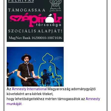
Az
Amnesty International
Magyarország adománygyűjtő
követeként arra kérlek titeket,
hogy lehetőségeitekhez mérten támogassátok az
Amnesty
munkáját
.