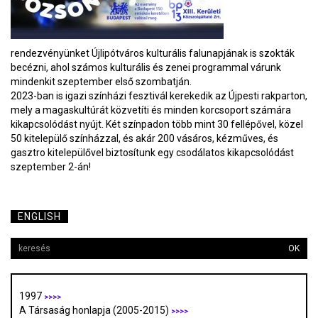
rendezvényünket Újlipótváros kulturális falunapjának is szokták
becézni, ahol számos kulturális és zenei programmal várunk
mindenkit szeptember első szombatján.
2023-ban is igazi színházi fesztivál kerekedik az Újpesti rakparton,
mely a magaskultúrát közvetíti és minden korcsoport számára
kikapcsolódást nyújt. Két színpadon több mint 30 fellépővel, közel
50 kitelepülő színházzal, és akár 200 vásáros, kézműves, és
gasztro kitelepülővel biztosítunk egy csodálatos kikapcsolódást
szeptember 2-án!
ENGLISH
OK
1997
>>>>
A Társaság honlapja (2005-2015)
>>>>