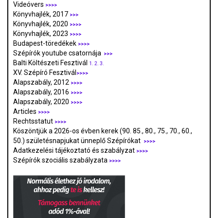
Videóvers
>>>>
Könyvhajlék, 2017
>>>
Könyvhajlék, 2020
>>>>
Könyvhajlék, 2023
>>>>
Budapest-töredékek
>>>>
Szépírók youtube csatornája
>>>
Balti Költészeti Fesztivál
1.
2.
3.
XV. Szépíró Fesztivál
>>>>
Alapszabály, 2012
>>>>
Alapszabály, 2016
>>>>
Alapszabály, 2020
>>>>
Articles
>>>>
Rechtsstatut
>>>>
Köszöntjük a 2026-os évben kerek (90. 85., 80., 75., 70., 60.,
50.) születésnapjukat ünneplő Szépírókat
>>>>
Adatkezelési tájékoztató és szabályzat
>>>
>
Szépírók szociális szabályzata
>>>>