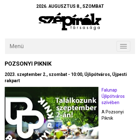
2026. AUGUSZTUS 8., SZOMBAT
Menü
Toggle
navigati
POZSONYI PIKNIK
2023. szeptember 2., szombat - 10:00, Újlipótváros, Újpesti
rakpart
Falunap
Újlipótváros
szívében
A Pozsonyi
Piknik