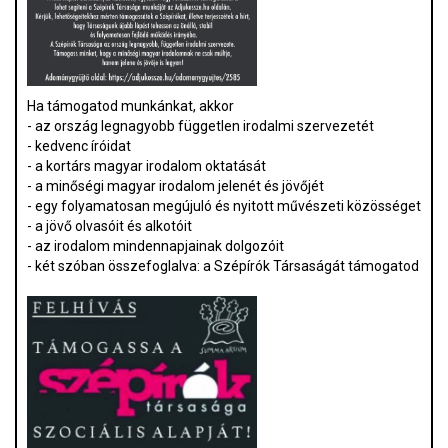
Ha támogatod munkánkat, akkor
- az ország legnagyobb független irodalmi szervezetét
- kedvenc íróidat
- a kortárs magyar irodalom oktatását
- a minőségi magyar irodalom jelenét és jövőjét
- egy folyamatosan megújuló és nyitott művészeti közösséget
- a jövő olvasóit és alkotóit
- az irodalom mindennapjainak dolgozóit
- két szóban összefoglalva: a Szépírók Társaságát támogatod