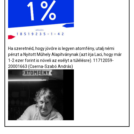
Ha szeretnéd, hogy jövőre is legyen atomfény, utalj némi
pénzt a Nyitott Műhely Alapítványnak (azt írja Laci, hogy már
1-2 ezer forint is növeli az esélyt a túlélésre). 11712059-
20001663 (Cserna-Szabó András)