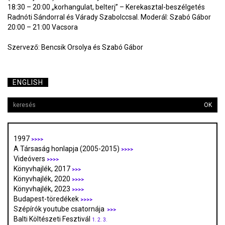
18:30 – 20:00 „korhangulat, belterj” – Kerekasztal-beszélgetés
Radnóti Sándorral és Várady Szabolccsal. Moderál: Szabó Gábor
20:00 – 21:00 Vacsora
Szervező: Bencsik Orsolya és Szabó Gábor
ENGLISH
OK
1997
>>>>
A Társaság honlapja (2005-2015)
>>>>
Videóvers
>>>>
Könyvhajlék, 2017
>>>
Könyvhajlék, 2020
>>>>
Könyvhajlék, 2023
>>>>
Budapest-töredékek
>>>>
Szépírók youtube csatornája
>>>
Balti Költészeti Fesztivál
1.
2.
3.