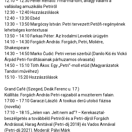
12:10 – 12:30 Fehér Renátó: I-ma-ma-lom, avagy valami a
vallásilag amuzikális Petriről
12:30 – 12:40 Hozzászólások
12:40 – 13:30 Ebéd
13:30 – 13:50 Margócsy István: Petri tervezett Petőfi-regényének
lehetséges kontextusai
13:50 – 14:10 Farkas Péter: Az Irodalmi Levelek ürügyén
14:10 – 14:30 Forgách András: Forgách, Petri, Moliére,
Shakespeare
14:30 – 14:50 Marko Čudić: Petri versei szerbül (Danilo Kiš és Vickó
Árpád Petri-fordításainak párhuzamos olvasata)
14:50 – 15:10 Tóth Ákos: Egy „Petri”-moll etűd (Magyarázatok
Tandori művéhez)
15:10 - 15:20 Hozzászólások
Grand Café (Szeged, Deák Ferenc u. 17.)
Kiállítás: Forgách András Petri-rajzaiból a moziterem falain.
17:00 – 17:10 Garaczi László: A toxikus derű utolsó fázisa
(novella)
17:10 – 18:15 „Jelen van. Jelt nem ad”? – Kerekasztal-
beszélgetés a továbbélő Petriről és a Petri-díjról Forgách
Andrással, Harag Anitával (Petri-díj 2018) és Vados Annával
(Petri-díj 2021). Moderál: Pályi Márk