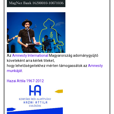
Az
Amnesty International
Magyarország adománygyűjtő
követeként arra kérlek titeket,
hogy lehetőségeitekhez mérten támogassátok az
Amnesty
munkáját
.
Hazai Attila 1967-2012