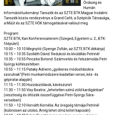
Örökség és
Humán
Információtudományi Tanszék és az SZTE BTK Magyar Irodalmi
Tanszék közös rendezvénye a Grand Café, a Szépírók Társasága,
a Műút és az SZTE HÖK támogatásával valósul meg.
Program:
SZTE BTK, Kari Konferenciaterem (Szeged, Egyetem u. 2., BTK-
főépület)
10:00 – 10:10 Megnyitó (Gyenge Zoltán, az SZTE BTK dékánja)
10:15 – 10:35 Szolláth Dávid: Redukció és kívülállás Petrinél
10:35 – 10:55 Pinczési Botond: Számvetés és felszámolás Petri
György költészetében
10:55 – 11:15 Pataky Adrienn:„gyökeres módosításokra
szorulnak”(Petri munkamódszere kiadatlan versei, kéz- és
gépiratai alapján)
11:15 – 11:30 Hozzászólások, kávészünet
11:30 – 11:50 Visy Beatrix: „lehetetlen színű zöld kardigánban”
(veszteség és öltözék összefüggései Petri György Sára-
verseiben)
11:50 – 12:10 Horváth Kornélia: Az öregség témája Petrinél
(különösen az utolsó, Amíg lehet című kötet kapcsán)