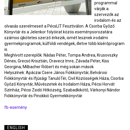
programmal
várják a
szervezők az
irodalom és az
olvasás szerelmeseit a PécsLIT Fesztiválon. A Csorba Győző
Könyvtár és a Jelenkor folyóirat közös eseménysorozatára
számos újkötetes szerző érkezik, ismét lesznek irodalmi
gyermekprogramok, külföldi vendégek, illetve több kísérőprogram
is.
Meghívott szereplők: Nádas Péter, Tompa Andrea, Krusovszky
Dénes, Grecsó Krisztián, Oravecz Imre, Závada Péter, Kiss
Georgina, Milbacher Róbert és még sokan mások
Helyszínek: Apáczai Csere János Fiókkönyvtár, Belvárosi
Fiókkönyvtár és Ifjúsági TanulóTér, Civil Közösségek Háza, Csorba
Győző Könyvtár, Művészetek és Irodalom Háza, Pécsi Horvát
Színház, Pécsi Zsidó Hitközség, Szabadkikötő, Várkonyi Nándor
Fiókkönyvtár és Pinokkió Gyermekkönyvtár
fb-esemény
ENGLISH