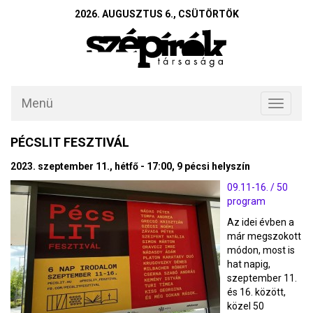
2026. AUGUSZTUS 6., CSÜTÖRTÖK
Menü
Toggle
navigati
PÉCSLIT FESZTIVÁL
2023. szeptember 11., hétfő - 17:00, 9 pécsi helyszín
09.11-16. / 50
program
Az idei évben a
már megszokott
módon, most is
hat napig,
szeptember 11.
és 16. között,
közel 50