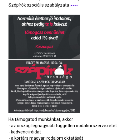
Szépírók szociális szabályzata
>>>>
Ha támogatod munkánkat, akkor
- az ország legnagyobb független irodalmi szervezetét
- kedvenc íróidat
- a kortárs magyar irodalom oktatását