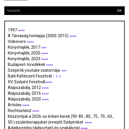
OK
1997
>>>>
A Társaság honlapja (2005-2015)
>>>>
Videóvers
>>>>
Könyvhajlék, 2017
>>>
Könyvhajlék, 2020
>>>>
Könyvhajlék, 2023
>>>>
Budapest-töredékek
>>>>
Szépírók youtube csatornája
>>>
Balti Költészeti Fesztivál
1.
2.
3.
XV. Szépíró Fesztivál
>>>>
Alapszabály, 2012
>>>>
Alapszabály, 2016
>>>>
Alapszabály, 2020
>>>>
Articles
>>>>
Rechtsstatut
>>>>
Köszöntjük a 2026-os évben kerek (90. 85., 80., 75., 70., 60.,
50.) születésnapjukat ünneplő Szépírókat
>>>>
Adatkezelési tájékoztató és szabályzat
>>>
>