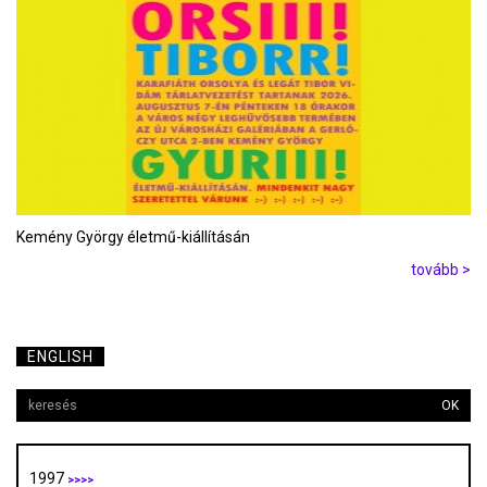
Kemény György életmű-kiállításán
tovább >
ENGLISH
OK
1997
>>>>