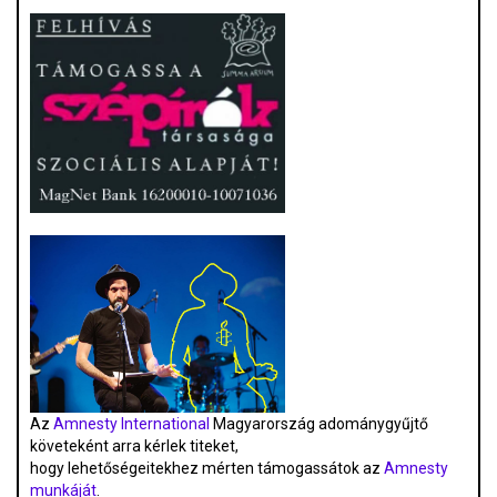
Az
Amnesty International
Magyarország adománygyűjtő
követeként arra kérlek titeket,
hogy lehetőségeitekhez mérten támogassátok az
Amnesty
munkáját
.