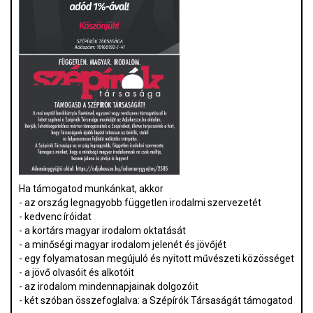
Ha támogatod munkánkat, akkor
- az ország legnagyobb független irodalmi szervezetét
- kedvenc íróidat
- a kortárs magyar irodalom oktatását
- a minőségi magyar irodalom jelenét és jövőjét
- egy folyamatosan megújuló és nyitott művészeti közösséget
- a jövő olvasóit és alkotóit
- az irodalom mindennapjainak dolgozóit
- két szóban összefoglalva: a Szépírók Társaságát támogatod