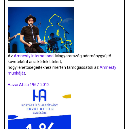
Az
Amnesty International
Magyarország adománygyűjtő
követeként arra kérlek titeket,
hogy lehetőségeitekhez mérten támogassátok az
Amnesty
munkáját
.
Hazai Attila 1967-2012