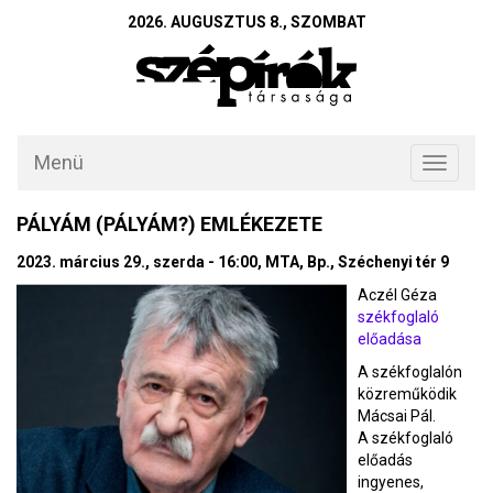
2026. AUGUSZTUS 8., SZOMBAT
Menü
Toggle
navigati
PÁLYÁM (PÁLYÁM?) EMLÉKEZETE
2023. március 29., szerda - 16:00, MTA, Bp., Széchenyi tér 9
Aczél Géza
székfoglaló
előadása
A székfoglalón
közreműködik
Mácsai Pál.
A székfoglaló
előadás
ingyenes,