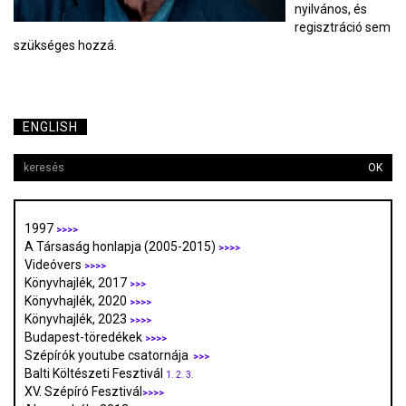
nyilvános, és
regisztráció sem
szükséges hozzá.
ENGLISH
OK
1997
>>>>
A Társaság honlapja (2005-2015)
>>>>
Videóvers
>>>>
Könyvhajlék, 2017
>>>
Könyvhajlék, 2020
>>>>
Könyvhajlék, 2023
>>>>
Budapest-töredékek
>>>>
Szépírók youtube csatornája
>>>
Balti Költészeti Fesztivál
1.
2.
3.
XV. Szépíró Fesztivál
>>>>