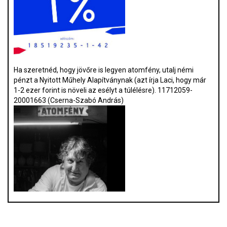
Ha szeretnéd, hogy jövőre is legyen atomfény, utalj némi
pénzt a Nyitott Műhely Alapítványnak (azt írja Laci, hogy már
1-2 ezer forint is növeli az esélyt a túlélésre). 11712059-
20001663 (Cserna-Szabó András)