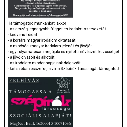
Ha támogatod munkánkat, akkor
- az ország legnagyobb független irodalmi szervezetét
- kedvenc íróidat
- a kortárs magyar irodalom oktatását
- a minőségi magyar irodalom jelenét és jövőjét
- egy folyamatosan megújuló és nyitott művészeti közösséget
- a jövő olvasóit és alkotóit
- az irodalom mindennapjainak dolgozóit
- két szóban összefoglalva: a Szépírók Társaságát támogatod